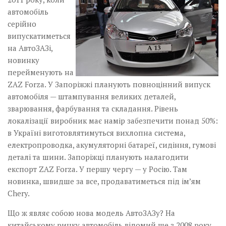
автомобіль
серійно
випускатиметься
на АвтоЗАЗі,
новинку
перейменують на
ZAZ Forza. У Запоріжжі планують повноцінний випуск
автомобіля — штампування великих деталей,
зварювання, фарбування та складання. Рівень
локалізації виробник має намір забезпечити понад 50%:
в Україні виготовлятимуться вихлопна система,
електропроводка, акумуляторні батареї, сидіння, гумові
деталі та шини. Запоріжці планують налагодити
експорт ZAZ Forza. У першу чергу — у Росію. Там
новинка, швидше за все, продаватиметься під ім’ям
Chery.
Що ж являє собою нова модель АвтоЗАЗу? На
китайському ринку автомобіль відомий ще з 2008 року.