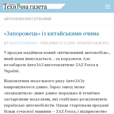
Skip to content
АВТОМОБІЛЕБУДУВАННЯ
«Запорожець» із китайськими очима
BY
IВАН КУЗЬМЕНКО
· PUBLISHED
07.12.2010
· UPDATED
04.08.2011
У продаж надійшов новий «вітчизняний автомобіль»,
який поки випускається… за кордоном. Але
незабаром АвтоЗАЗ виготовлятиме ZAZ Forza в
Україні.
Відновлення модельного ряду АвтоЗАЗу
напрошувалося давно. Зараз завод може
«похвалитися» лише давно морально й технічно
застарілими моделями, які стабільно розкуповують
українські автомобілісти. Однак стартували продажі
більш сучасної машини — ZAZ Forza, і підприємство