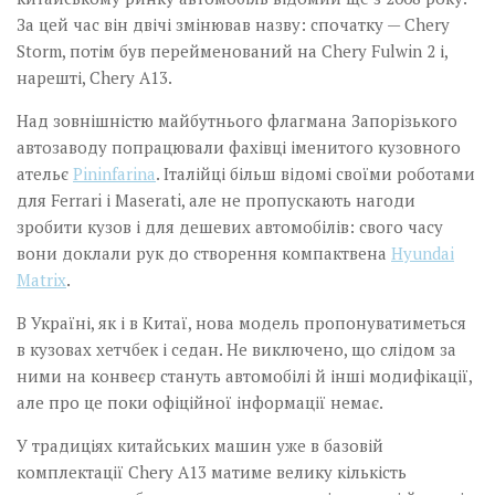
За цей час він двічі змінював назву: спочатку — Chery
Storm, потім був перейменований на Chery Fulwin 2 і,
нарешті, Chery A13.
Над зовнішністю майбутнього флагмана Запорізького
автозаводу попрацювали фахівці іменитого кузовного
ательє
Pininfarina
. Італійці більш відомі своїми роботами
для Ferrari і Maserati, але не пропускають нагоди
зробити кузов і для дешевих автомобілів: свого часу
вони доклали рук до створення компактвена
Hyundai
Matrix
.
В Україні, як і в Китаї, нова модель пропонуватиметься
в кузовах хетчбек і седан. Не виключено, що слідом за
ними на конвеєр стануть автомобілі й інші модифікації,
але про це поки офіційної інформації немає.
У традиціях китайських машин уже в базовій
комплектації Chery A13 матиме велику кількість