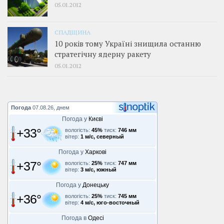
05.01.2012
СПАДЩИНА
10 років тому Україні знищила останню
стратегічну ядерну ракету
05.01.2012
Погода
07.08.26, днем
Погода у
Києві
+33°
вологість:
45%
тиск:
746 мм
вітер:
1 м/с, северный
Погода у
Харкові
+37°
вологість:
25%
тиск:
747 мм
вітер:
3 м/с, южный
Погода у
Донецьку
+36°
вологість:
25%
тиск:
745 мм
вітер:
4 м/с, юго-восточный
Погода в
Одесі