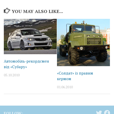
YOU MAY ALSO LIKE...
Автомобіль-рекордсмен
від «Субару»
«Солдат» із правим
05.10.2010
кермом
01.06.2010
FOLLOW: