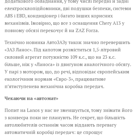
додаткового обладнання, у тому числі передні й задні
електросклопідйомники, дві подушки безпеки, системи
ABS і EBD, кондиціонер і багато інших корисних
механізмів. Імовірно, що все з оснащення Chery A13 у
повному обсязі перекочує й на ZAZ Forza.
Технічно новинка АвтоЗАЗу також значно перевершить
«ЗАЗ Ланос». Під капотом розміститься 1,5-літровий
силовий агрегат потужністю 109 к.с., що на 23 к.с.
більше, ніж у «Ланоса» із двигуном аналогічного обсягу.
У парі з мотором, що, до речі, відповідає європейським
екологічним нормам «Євро-3», працюватиме
п’ятиступенева механічна коробка передач.
Чекаючи на «автомат»
Попит на Lanos у нас не зменшується, тому знімати його
з конвеєра поки не планують. Не секрет, що більшість
автолюбителів останнім часом віддають перевагу
автоматичній коробці передач: це спрощує