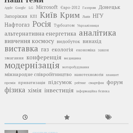
Донецьк
Microsoft
LG
Євро-2012
Google
Газпром
Apple
Київ
Крим
НГУ
Запоріжжя
КПІ
Львів
Росія
Нафтогаз
Турбоатом
Укрзалізниця
аналітика
альтернативна енергетика
вивчення космосу
винахід
видобуток
виставка
газ
екологія
економіка
закон
конференція
змагання
медицина
модернізація
моторобудування
міжнародне співробітництво
нанотехнологія
планшет
підсумок
форум
приватизація
премія
смартфон
рейтинг
фізика
інвестиція
хімія
інформаційна безпека