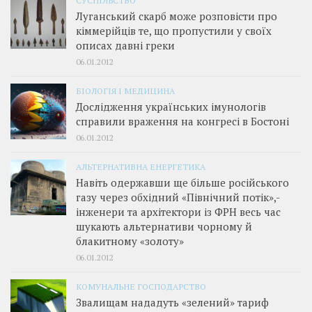
СУСПІЛЬСТВО
Луганський скарб може розповісти про
кіммерійців те, що пропустили у своїх
описах давні греки
06.01.2012
БІОЛОГІЯ І МЕДИЦИНА
Дослідження українських імунологів
справили враження на конгресі в Бостоні
06.01.2012
АЛЬТЕРНАТИВНА ЕНЕРГЕТИКА
Навіть одержавши ще більше російського
газу через обхідний «Північний потік»,­
інженери та архітектори із ФРН весь час
шукають альтернативи чорному й
блакитному «золоту»
06.01.2012
КОМУНАЛЬНЕ ГОСПОДАРСТВО
Звалищам нададуть «зелений» тариф