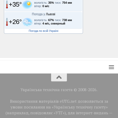
+35°
вологість:
35%
тиск:
754 мм
вітер:
0 м/с
Погода у
Львові
+26°
вологість:
67%
тиск:
738 мм
вітер:
4 м/с, северный
Погода по всій Україні
Українська технічна газета © 2008-2026.
Використання матеріалів eUTG.net дозволяється за
умови посилання на «Українську технічну газету»
(наприклад, повідомляє «УТГ»), для інтернет-видань —