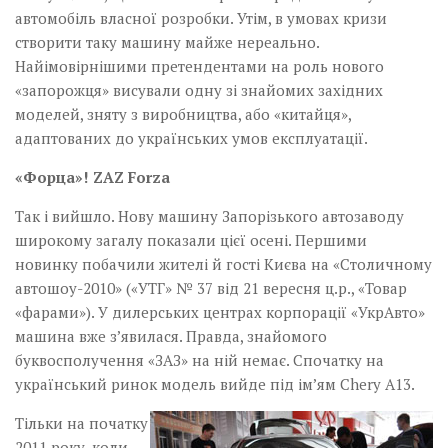
автомобіль власної розробки. Утім, в умовах кризи
створити таку машину майже нереально.
Найімовірнішими претендентами на роль нового
«запорожця» висували одну зі знайомих західних
моделей, зняту з виробництва, або «китайця»,
адаптованих до українських умов експлуатації.
«Форца»! ZAZ Forza
Так і вийшло. Нову машину Запорізького автозаводу
широкому загалу показали цієї осені. Першими
новинку побачили жителі й гості Києва на «Столичному
автошоу-2010» («УТГ» № 37 від 21 вересня ц.р., «Товар
«фарами»). У дилерських центрах корпорації «УкрАвто»
машина вже з’явилася. Правда, знайомого
буквосполучення «ЗАЗ» на ній немає. Спочатку на
український ринок модель вийде під ім’ям Chery A13.
Тільки на початку
2011 року, коли