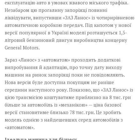
експлуатацію авто в умовах жвавого міського трафіка.
Незабаром цю прогалину запоріжці повинні
ліквідувати, випустивши «ЗАЗ Ланос» із чотирирівневою
автоматичною коробкою передач. Під капотом у нової
версії популярної в Україні моделі розташується 1,5-
літровий бензиновий двигун виробництва концерну
General Motors.
Зараз «Ланос» з «автоматом» проходить додаткові
випробування й адаптацію, про точну дату виходу
машини на ринок запоріжці поки не повідомляють.
Нова версія буде доступна покупцям не раніше
середини наступного року. Показово, що «ЗАЗ Ланос» із
цією трансмісією коштуватиме приблизно на 8 тис. грн
більше за автомобіль із «механікою» — ціна базової
версії становитиме близько 78 тис. грн. Це зробить
модель однією з найдешевших серед автомобілів з
«автоматом».
Ідеальна машина для бізнесу