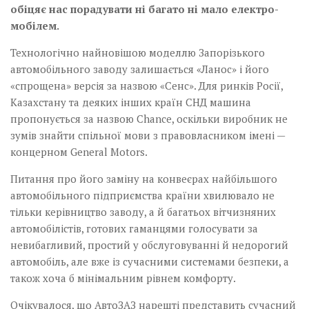
обіцяє нас порадувати ні багато ні мало електро­
мобілем.
Технологічно найновішою моделлю Запорізького
автомобільного заводу залишається «Ланос» і його
«спрощена» версія за назвою «Сенс». Для ринків Росії,
Казахстану та деяких інших країн СНД машина
пропонується за назвою Chance, оскільки виробник не
зумів знайти спільної мови з правовласником імені —
концерном General Motors.
Питання про його заміну на конвеєрах найбільшого
автомобільного підприємства країни хвилювало не
тільки керівництво заводу, а й багатьох вітчизняних
автомобілістів, готових гаманцями голосувати за
невибагливий, простий у обслуговуванні й недорогий
автомобіль, але вже із сучасними системами безпеки, а
також хоча б мінімальним рівнем комфорту.
Очікувалося, що АвтоЗАЗ нарешті представить сучасний