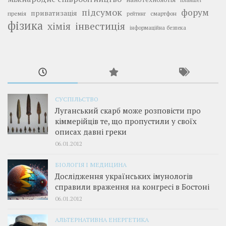
планшет
підсумок
форум
приватизація
премія
смартфон
рейтинг
фізика
інвестиція
хімія
інформаційна безпека
СУСПІЛЬСТВО
Луганський скарб може розповісти про
кіммерійців те, що пропустили у своїх
описах давні греки
06.01.2012
БІОЛОГІЯ І МЕДИЦИНА
Дослідження українських імунологів
справили враження на конгресі в Бостоні
06.01.2012
АЛЬТЕРНАТИВНА ЕНЕРГЕТИКА