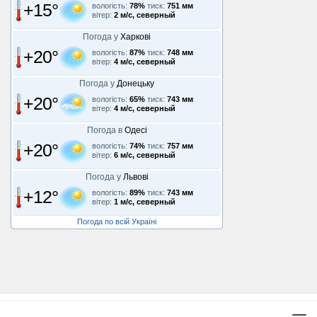
+15°
вологість:
78%
тиск:
751 мм
вітер:
2 м/с, северный
Погода у
Харкові
+20°
вологість:
87%
тиск:
748 мм
вітер:
4 м/с, северный
Погода у
Донецьку
+20°
вологість:
65%
тиск:
743 мм
вітер:
4 м/с, северный
Погода в
Одесі
+20°
вологість:
74%
тиск:
757 мм
вітер:
6 м/с, северный
Погода у
Львові
+12°
вологість:
89%
тиск:
743 мм
вітер:
1 м/с, северный
Погода по всій Україні