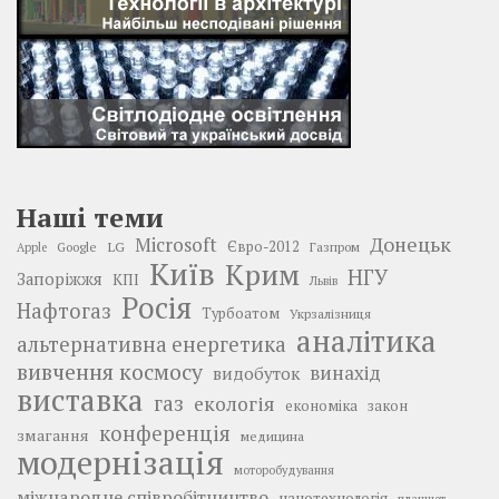
Наші теми
Донецьк
Microsoft
LG
Євро-2012
Google
Газпром
Apple
Київ
Крим
НГУ
Запоріжжя
КПІ
Львів
Росія
Нафтогаз
Турбоатом
Укрзалізниця
аналітика
альтернативна енергетика
вивчення космосу
винахід
видобуток
виставка
газ
екологія
економіка
закон
конференція
змагання
медицина
модернізація
моторобудування
міжнародне співробітництво
нанотехнологія