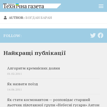
Skip to content
AUTHOR:
БОГДАН БАРАН
FOLLOW:
Найкращі публікації
Алгоритм кремнієвих долин
01.02.2011
Як назвати поїзд
14.06.2011
Як стати космонавтом — розповідає старший
льотчик пілотажної групи «Небесні гусари» Антон