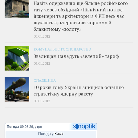
Навіть одержавши ще більше російського
газу через обхідний «Північний потік»,­
інженери та архітектори із ФРН весь час
шукають альтернативи чорному й
блакитному «золоту»
06.01.2012
КОМУНАЛЬНЕ ГОСПОДАРСТВО
Звалищам нададуть «зелений» тариф
05.01.2012
СПАДЩИНА
10 років тому Україні знищила останню
стратегічну ядерну ракету
05.01.2012
Погода
09.08.26, утро
Погода у
Києві