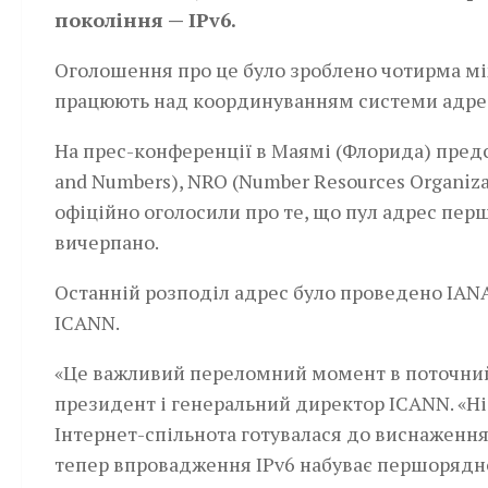
покоління — IPv6.
Оголошення про це було зроблено чотирма м
працюють над координуванням системи адреса
На прес-конференції в Маямі (Флорида) предс
and Numbers), NRO (Number Resources Organizatio
офіційно оголосили про те, що пул адрес пер
вичерпано.
Останній розподіл адрес було проведено IANA 
ICANN.
«Це важливий переломний момент в поточний 
президент і генеральний директор ICANN. «Ні
Інтернет-спільнота готувалася до виснаження 
тепер впровадження IPv6 набуває першорядної