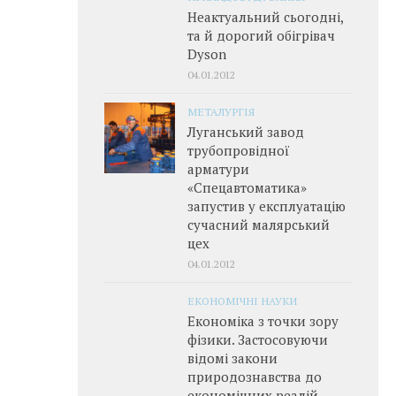
Неактуальний сьогодні,
та й дорогий обігрівач
Dyson
04.01.2012
МЕТАЛУРГІЯ
Луганський завод
трубопровідної
арматури
«Спецавтоматика»
запустив у експлуатацію
сучасний малярський
цех
04.01.2012
ЕКОНОМІЧНІ НАУКИ
Економіка з точки зору
фізики. Застосовуючи
відомі закони
природознавства до
економічних реалій,