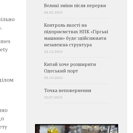
Великі зміни після перерви
04.05.2010
пільно
Контроль якості на
.
підприємствах НПК «Гірські
машини» буде здійснювати
ames
незалежна структура
iety
24.12.2010
Китай хоче розширити
Одеський порт
05.10.2010
зділом
Точка неповернення
20.07.2010
чно
що
ету