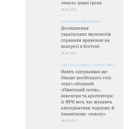
описах давні греки
06.01.2012
БІОЛОГІЯ І МЕДИЦИНА
Дослідження
українських імунологів
справили враження на
конгресі в Бостоні
06.01.2012
АЛЬТЕРНАТИВНА ЕНЕРГЕТИКА
Навіть одержавши ще
більше російського газу
через обхідний
«Північний потік»,­
інженери та архітектори
із ФРН весь час шукають
альтернативи чорному й
блакитному «золоту»
06.01.2012