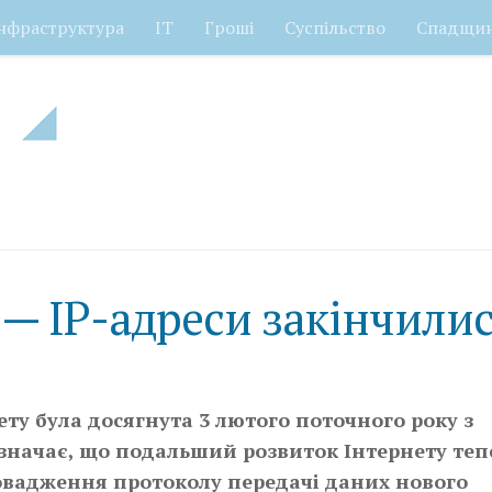
нфраструктура
ІТ
Гроші
Суспільство
Спадщи
 — IP-адреси закінчили
ету була досягнута 3 лютого поточного року з
 означає, що подальший розвиток Інтернету теп
овадження протоколу передачі даних нового