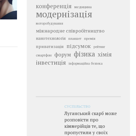
конференція
медицина
модернізація
моторобудування
міжнародне співробітництво
нанотехнологія
премія
планшет
підсумок
приватизація
рейтинг
фізика
хімія
форум
смартфон
інвестиція
інформаційна безпека
СУСПІЛЬСТВО
Луганський скарб може
розповісти про
кіммерійців те, що
пропустили у своїх