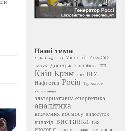
кли
Наші теми
Microsoft
LG
Євро-2012
Google
Apple
Донецьк
Запоріжжя
КПІ
Газпром
Київ
Крим
НГУ
Львів
Росія
Нафтогаз
Турбоатом
Укрзалізниця
альтернативна енергетика
аналітика
вивчення космосу
видобуток
виставка
газ
винахід
екологія
змагання
економіка
закон