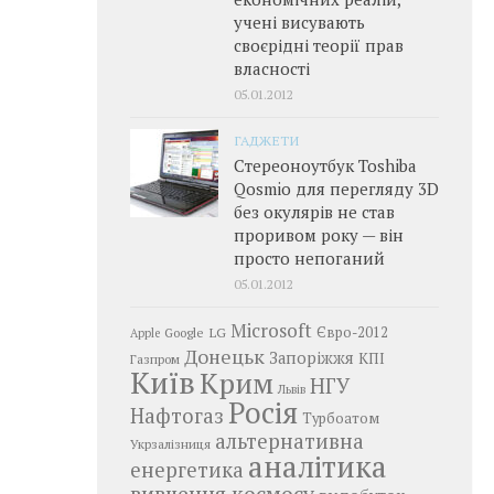
учені висувають
своєрідні теорії прав
власності
05.01.2012
ГАДЖЕТИ
Стереоноутбук Toshiba
Qosmio для перегляду 3D
без окулярів не став
проривом року — він
просто непоганий
05.01.2012
Microsoft
LG
Євро-2012
Google
Apple
Донецьк
Запоріжжя
КПІ
Газпром
Київ
Крим
НГУ
Львів
Росія
Нафтогаз
Турбоатом
альтернативна
Укрзалізниця
аналітика
енергетика