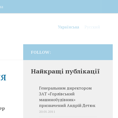
на
Українська
Русский
FOLLOW:
Найкращі публікації
ся
Генеральним директором
ЗАТ «Горлівський
машинобудівник»
призначений Андрій Детюк
ер
20.01.2011