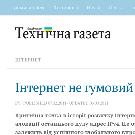
Промисловість
Технології
Наука
Освіта
І
Skip to content
ІНТЕРНЕТ
Інтернет не гумовий
BY
· PUBLISHED
07.02.2011
· UPDATED
06.09.2011
Критична точка в історії розвитку Інтерн
алокації останнього пулу адрес IPv4. Це
залежить від успішного глобального впр