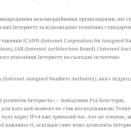
іжнародними некомерційними організаціями, які с
ції Інтернету та відповідних технічних стандартів
тавники ICANN (Internet Corporation for Assigned N
n), IAB (Internet Architecture Board) і Internet Soc
шого покоління Інтернету на сьогодні остаточно
(Internet Assigned Numbers Authority), яка є підро
розвиток Інтернету» — повідомив Рід Бексторм,
 для кого цей момент не став несподіванкою. Техні
пулу адрес IPv4 вже тривалий час. Але це означає, 
 важливості, оскільки саме воно дозволить Інтерн