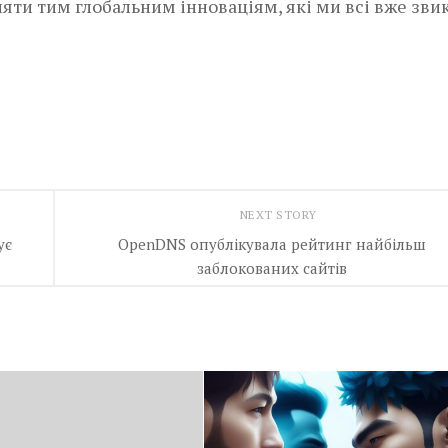
яти тим глобальним інноваціям, які ми всі вже зви
NEXT STORY
ує
OpenDNS опублікувала рейтинг найбільш
заблокованих сайтів