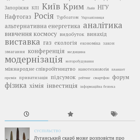
Київ
Крим
НГУ
Запоріжжя
КПІ
Львів
Росія
Нафтогаз
Турбоатом
Укрзалізниця
аналітика
альтернативна енергетика
вивчення космосу
винахід
видобуток
виставка
газ
екологія
економіка
закон
конференція
змагання
медицина
модернізація
моторобудування
міжнародне співробітництво
нанотехнологія
планшет
підсумок
форум
приватизація
премія
смартфон
рейтинг
фізика
інвестиція
хімія
інформаційна безпека
СУСПІЛЬСТВО
Луганський скарб може розповісти про