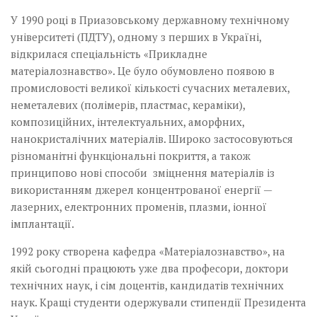
У 1990 році в Приазовському державному технічному
університеті (ПДТУ), одному з перших в Україні,
відкрилася спеціальність «Прикладне
матеріалознавство». Це було обумовлено появою в
промисловості великої кількості сучасних металевих,
неметалевих (полімерів, пластмас, кераміки),
композиційних, інтелектуальних, аморфних,
нанокристалічних матеріалів. Широко застосовуються
різноманітні функціональні покриття, а також
принципово нові способи зміцнення матеріалів із
використанням джерел концентрованої енергії —
лазерних, електронних променів, плазми, іонної
імплантації.
1992 року створена кафедра «Матеріалознавство», на
якій сьогодні працюють уже два професори, доктори
технічних наук, і сім доцентів, кандидатів технічних
наук. Кращі студенти одержували стипендії Президента