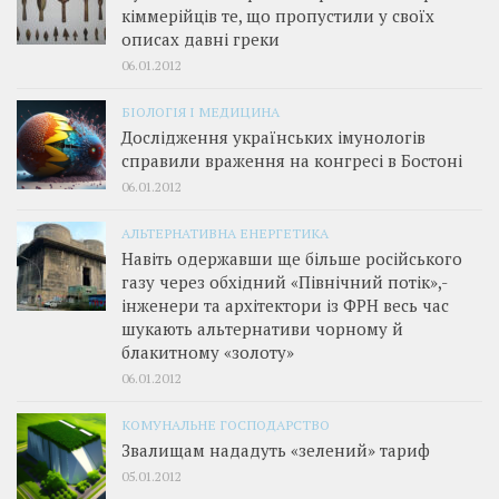
кіммерійців те, що пропустили у своїх
описах давні греки
06.01.2012
БІОЛОГІЯ І МЕДИЦИНА
Дослідження українських імунологів
справили враження на конгресі в Бостоні
06.01.2012
АЛЬТЕРНАТИВНА ЕНЕРГЕТИКА
Навіть одержавши ще більше російського
газу через обхідний «Північний потік»,­
інженери та архітектори із ФРН весь час
шукають альтернативи чорному й
блакитному «золоту»
06.01.2012
КОМУНАЛЬНЕ ГОСПОДАРСТВО
Звалищам нададуть «зелений» тариф
05.01.2012