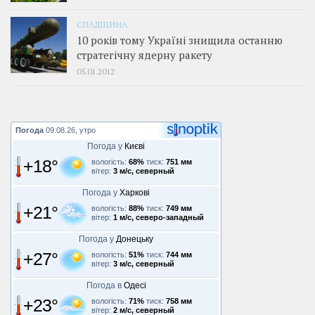
СПАДЩИНА
10 років тому Україні знищила останню
стратегічну ядерну ракету
05.01.2012
Погода
09.08.26, утро
Погода у
Києві
+18°
вологість:
68%
тиск:
751 мм
вітер:
3 м/с, северный
Погода у
Харкові
+21°
вологість:
88%
тиск:
749 мм
вітер:
1 м/с, северо-западный
Погода у
Донецьку
+27°
вологість:
51%
тиск:
744 мм
вітер:
3 м/с, северный
Погода в
Одесі
+23°
вологість:
71%
тиск:
758 мм
вітер:
2 м/с, северный