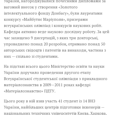
України, нагороджувалися почесними дипломами за
вагомий внесок у створення «Золотого
інтелектуального фонду Донбасу», були лауреатами
конкурсу «Майбутнє Маріуполя», призерами
всеукраїнських олімпіад і конкурсів наукових робіт.
Кафедра активно веде науково-дослідну роботу. За цей
час захищено 9 ди­сертацій, з яких три докторські,
упроваджено понад 20 розробок, отримано понад 50
авторських свідоцтв і патентів на винаходи, частина з
них — спільно зі студен­тами.
На підставі всього цього Міністерство освіти та науки
України доручило проведення другого етапу
Всеукраїнської студентської олімпіади з прикладного
матеріалознавства в 2009—2011 роках кафедрі
«Матеріалознавство» ПДТУ.
Цього року в ній взяв участь 41 студент із 14 ВНЗ
України, найбільших центрів підготовки інженерів —
національних технічних університетів Києва, Харкова,