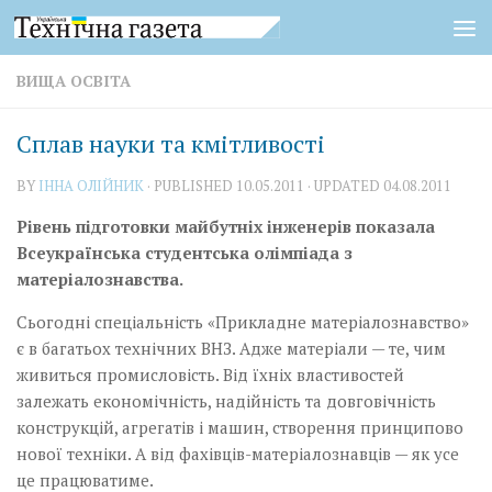
Skip to content
ВИЩА ОСВІТА
Сплав науки та кмітливості
BY
ІННА ОЛІЙНИК
· PUBLISHED
10.05.2011
· UPDATED
04.08.2011
Рівень підготовки майбутніх інженерів показала
Всеукраїнська студентська олімпіада з
матеріалознавства.
Сьогодні спеціальність «Прикладне матеріалознавство»
є в багатьох технічних ВНЗ. Адже матеріали — те, чим
живиться промисловість. Від їхніх властивостей
залежать економічність, надійність та довговічність
конструкцій, агрегатів і машин, створення принципово
нової техніки. А від фахівців-матеріалознавців — як усе
це працюватиме.