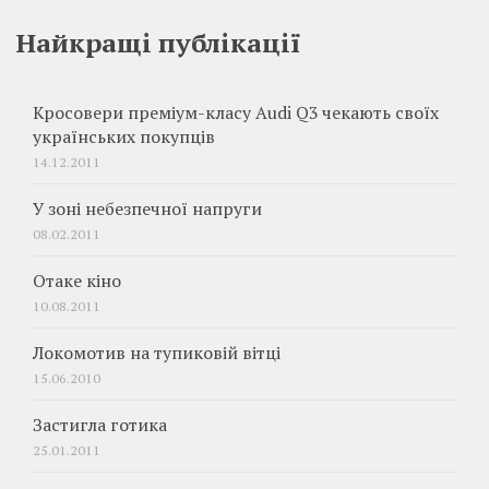
Найкращі публікації
Кросовери преміум-класу Audi Q3 чекають своїх
українських покупців
14.12.2011
У зоні небезпечної напруги
08.02.2011
Отаке кіно
10.08.2011
Локомотив на тупиковій вітці
15.06.2010
Застигла готика
25.01.2011