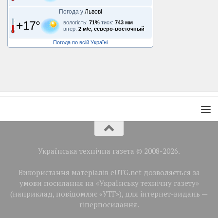
Погода у
Львові
+17°
вологість:
71%
тиск:
743 мм
вітер:
2 м/с, северо-восточный
Погода по всій Україні
Українська технічна газета © 2008-2026.
Використання матеріалів eUTG.net дозволяється за
умови посилання на «Українську технічну газету»
(наприклад, повідомляє «УТГ»), для інтернет-видань —
гіперпосилання.