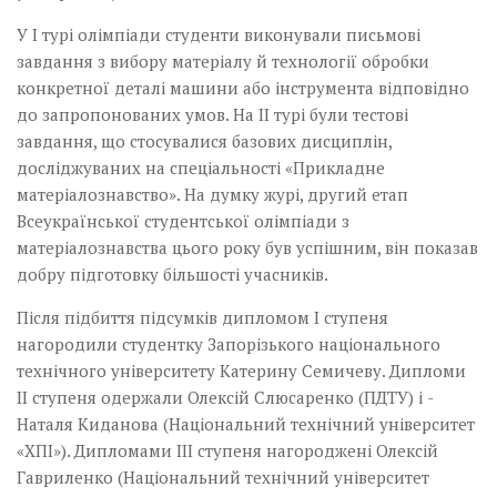
У I турі олімпіади студенти виконували письмові
завдання з вибору матеріалу й технології обробки
конкретної деталі машини або інструмента відповідно
до запропонованих умов. На II турі були тестові
завдання, що стосувалися базових дисциплін,
досліджуваних на спеціальності «Прикладне
матеріалознавство». На думку журі, другий етап
Всеукраїнської студентської­ олімпіади з
матеріалознавства цього року був успішним, він показав
добру підготовку більшості учас­ників.
Після підбиття підсумків дипломом I ступеня
нагородили студентку Запорізького національного
технічного університету Катерину­ Семичеву. Дипломи
II ступеня одержали Олексій Слюсаренко (ПДТУ) і ­
Наталя Киданова (Національний технічний університет
«ХПІ»). Дипломами­ III ступеня нагороджені Олексій
Гавриленко (Національний технічний університет