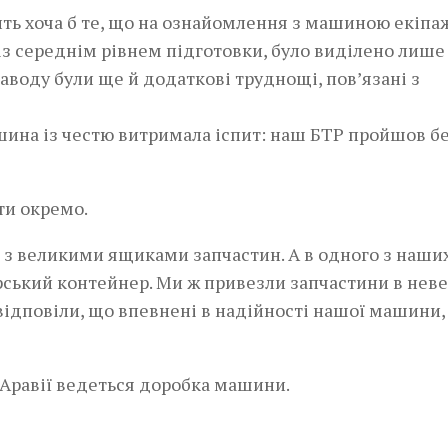
ть хоча б те, що на ознайомлення з машиною екіпа
ї із середнім рівнем підготовки, було виділено лише
аводу були ще й додаткові труднощі, пов’язані з
шина із честю витримала іспит: наш БТР пройшов б
ти окремо.
 з великими ящиками запчастин. А в одного з наши
рський контейнер. Ми ж привезли запчастини в нев
, відповіли, що впевнені в надійності нашої машини,
й Аравії ведеться доробка машини.