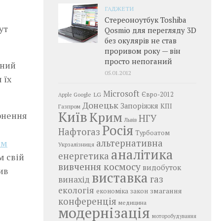
ГАДЖЕТИ
Стереоноутбук Toshiba
ут
Qosmio для перегляду 3D
без окулярів не став
проривом року — він
просто непоганий
ений
05.01.2012
 їх
Microsoft
LG
Євро-2012
Google
Apple
Донецьк
Запоріжжя
КПІ
Газпром
Київ
Крим
ернення
НГУ
Львів
Росія
Нафтогаз
Турбоатом
им
альтернативна
Укрзалізниця
аналітика
енергетика
м свій
вивчення космосу
видобуток
ив
виставка
газ
винахід
екологія
змагання
економіка
закон
конференція
медицина
модернізація
моторобудування