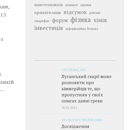
нанотехнологія
премія
жам,
планшет
підсумок
приватизація
рейтинг
 15
фізика
хімія
форум
смартфон
інвестиція
інформаційна безпека
ез
СУСПІЛЬСТВО
х
Луганський скарб може
еликій
розповісти про
кіммерійців те, що
 —
пропустили у своїх
описах давні греки
06.01.2012
БІОЛОГІЯ І МЕДИЦИНА
Дослідження