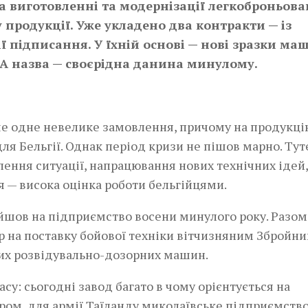
на виготовленні та модернізації легкоброньова
 продукції. Уже укладено два контракти — із
ї підписання. У їхній основі — нові зразки ма
А назва — своєрідна данина минулому.
ше одне невелике замовлення, причому на продукці
для Бельгії. Однак період кризи не пішов марно. Ту
ення ситуації, напрацювання нових технічних ідей,
 — висока оцінка роботи бельгійцями.
ов на підприємство восени минулого року. Разом
 на поставку бойової техніки віт­чизняним Збройн
них розвідувально-дозорних машин.
су: сьогодні завод багато в чому орієнтується на
ром, для армії Таїланду миколаївське підприємств