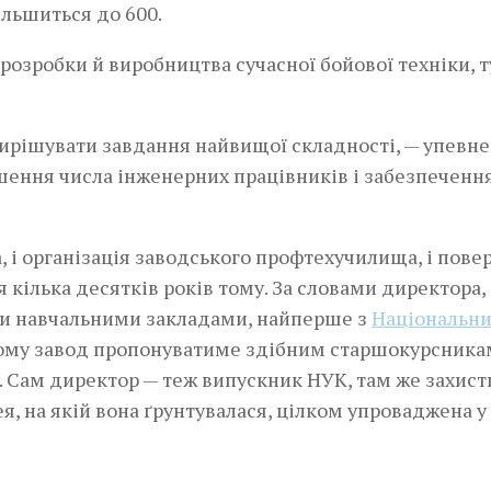
ільшиться до 600.
розробки й виробництва сучасної бойової техніки, т
і вирішувати завдання найвищої складності, — упевн
ьшення числа інженерних працівників і забезпечення
, і організація заводського проф­техучилища, і пов
 кілька десятків років тому. За словами директора,
ми навчальними закладами, найперше з
Національн
ому завод пропонуватиме здібним старшокурсника
. Сам директор — теж випускник НУК, там же захист
ея, на якій вона ґрунтувалася, цілком упроваджена у