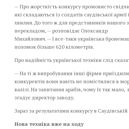
— Про жорсткість конкурсу промовисто свідчи
які складаються із солдатів саудівської армі
хвилин. До того ж для представників нашого з
перекладом, — розповідає Олександр
Михайлович. — І все-таки українська бронема
поломок більше 620 кілометрів.
Про надійність української техніки слід сказа
— На ті ж випробування інші фірми приїздили
конкурентів вони навіть не помістилися в мо
валізі. На запитання арабів, чому їх так мало
згадує директор заводу.
Зараз за результатами конкурсу в Саудівські
Нова техніка вже на ходу