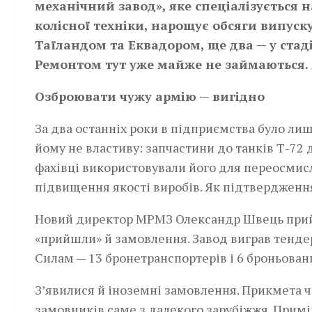
механічний завод», яке спеціалізується 
колісної техніки, нарощує обсяги випуску
Таїландом та Еквадором, ще два — у стаді
Ремонтом тут уже майже не займаються. 
Озброювати чужу армію — вигідно
За два останніх роки в підприємства було ли
йому не властиву: запчастини до танків Т-72 
фахівці використовували його для переосмисл
підвищення якості виробів. Як підтвердження
Новий директор МРМЗ Олександр Швець прийш
«прийшли» й замовлення. Завод виграв тендер
Силам — 13 бронетранспортерів і 6 броньова
З’явилися й іноземні замовлення. Прикмета ча
замовників саме з далекого зарубіжжя. Примі