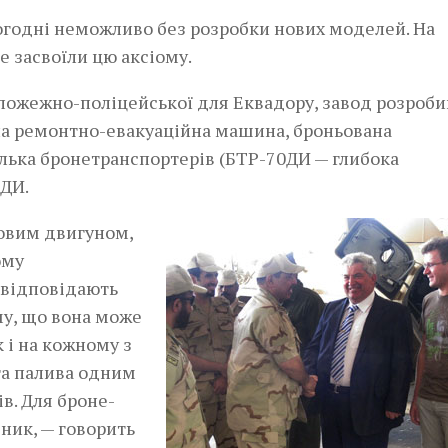
годні неможливо без розробки нових моделей. На
 засвоїли цю аксіому.
пожежно-поліцейської для Еквадору, завод розроби
ана ремонтно-евакуаційна машина, броньована
лька бронетранспортерів (БТР-70ДИ — глибока
7ДИ.
новим двигуном,
ому
 відповідають
му, що вона може
 і на кожному з
та палива одним
ів. Для броне­
ник, — говорить