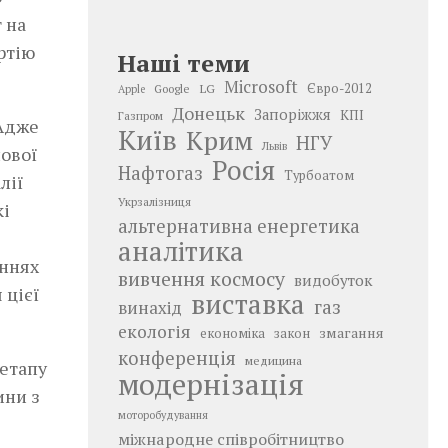
 на
ртію
Наші теми
Microsoft
LG
Євро-2012
Google
Apple
Донецьк
Запоріжжя
КПІ
Газпром
 Адже
Київ
Крим
НГУ
Львів
йової
Росія
Нафтогаз
Турбоатом
лії
Укрзалізниця
кі
альтернативна енергетика
аналітика
аннях
вивчення космосу
видобуток
 цієї
виставка
газ
винахід
екологія
змагання
економіка
закон
конференція
медицина
 етапу
модернізація
ини з
моторобудування
міжнародне співробітництво