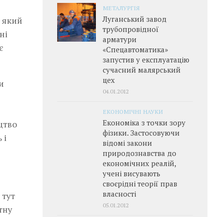
МЕТАЛУРГІЯ
Луганський завод
 який
трубопровідної
ні
арматури
є
«Спецавтоматика»
запустив у експлуатацію
сучасний малярський
цех
и
04.01.2012
ЕКОНОМІЧНІ НАУКИ
Економіка з точки зору
цтво
фізики. Застосовуючи
 і
відомі закони
природознавства до
економічних реалій,
учені висувають
своєрідні теорії прав
власності
 тут
05.01.2012
тну