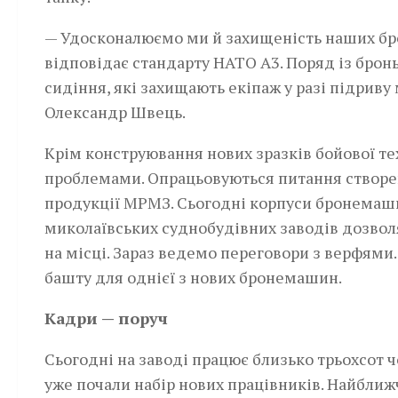
— Удосконалюємо ми й захищеність наших бро
відповідає стандарту НАТО А3. Поряд із бро
сидіння, які захищають екіпаж у разі підриву 
Олександр Швець.
Крім конструювання нових зразків бойової т
проблемами. Опрацьовуються питання створен
продукції МРМЗ. Сьогодні корпуси бронемаши
миколаївських суднобудівних заводів дозвол
на місці. Зараз ведемо переговори з верфями
башту для однієї з нових бронемашин.
Кадри — поруч
Сьогодні на заводі працює близько трьохсот ч
уже почали набір нових працівників. Найбли