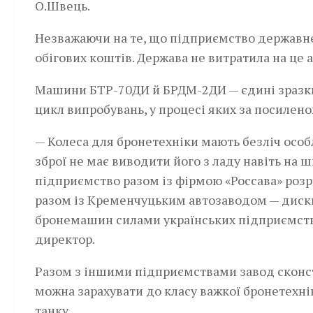
О.Швець.
Незважаючи на те, що підприємство державне,
обігових коштів. Держава не витратила на це а
Машини БТР-70ДИ й БРДМ-2ДИ — єдині зразки 
цикл випробувань, у процесі яких за посилено
— Колеса для бронетехніки мають безліч особл
зброї не має виводити його з ладу навіть на
підприємство разом із фірмою «Россава» розро
разом із Кременчуцьким автозаводом — диски
бронемашин силами українських підприємств,
директор.
Разом з іншими підприємствами завод сконс
можна зарахувати до класу важкої бронетехні
танку.