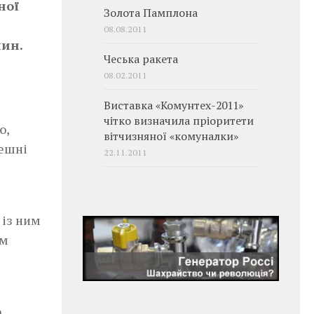
ної
Золота Памплона
08.08.2011
шин.
Чеська ракета
08.02.2011
Виставка «Комунтех-2011»
чітко визначила пріоритети
ю,
вітчизняної «комуналки»
тешні
22.11.2011
 із ним
им
о