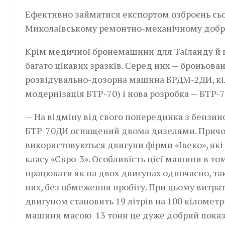
Ефективно займатися експортом озброєнь сьо
Миколаївському ремонтно-механічному добре
Крім медичної бронемашини для Таїланду й 
багато цікавих зразків. Серед них — броньов
розвідувально-дозорна машина БРДМ-2ДИ, кі
модернізація БТР-70) і нова розробка — БТР-
— На відміну від свого попередника з бензи
БТР-70ДИ оснащений двома дизелями. Прич
використовуються двигуни фірми «Івеко», які
класу «Євро-3». Особливість цієї машини в то
працювати як на двох двигунах одночасно, так
них, без обмеження пробігу. При цьому витра
двигуном становить 19 літрів на 100 кілометр
машини масою 13 тонн це дуже добрий показ