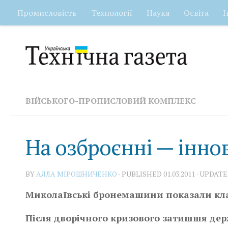
Промисловість
Технології
Наука
Освіта
І
Skip to content
ВІЙСЬКОГО-ПРОПИСЛОВИЙ КОМПЛЕКС
На озброєнні — іннов
BY
АЛЛА МІРОШНИЧЕНКО
· PUBLISHED
01.03.2011
· UPDAT
Миколаївські бронемашини показали класс
Після дворічного кризового затишшя де