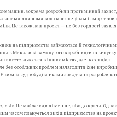
не­машин, зокрема розробили­ протимінний захист,
ньованими днищами вона має спеціальні амортизова
міни. Це також наш проект, — не без гордості заявля
ехніки на підприємстві займаються й технологічним
ня в Миколаєві замкнутого виробництва з випуску
н виготовляються в інших містах, але потенціал
яє без особливих проблем налагодити їхнє виробни
. Разом із суднобудівниками заводчани розробляють
оловік. Це майже вдвічі менше, ніж до кризи. Однак
жчим часом планується вихід підприємства на проек