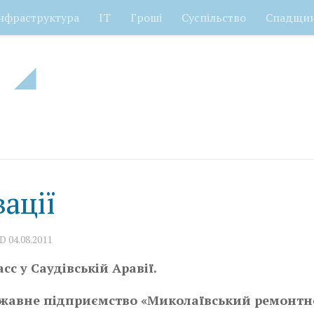
нфраструктура
ІТ
Гроші
Суспільство
Спадщи
ації
ED
04.08.2011
 у Саудівській Аравії.
ржавне підприємство «Миколаївський ремонтн