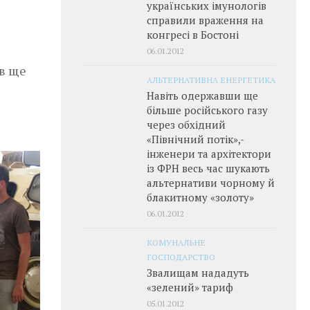
українських імунологів
справили враження на
конгресі в Бостоні
06.01.2012
в ще
АЛЬТЕРНАТИВНА ЕНЕРГЕТИКА
Навіть одержавши ще
більше російського газу
через обхідний
«Північний потік»,­
інженери та архітектори
із ФРН весь час шукають
альтернативи чорному й
блакитному «золоту»
06.01.2012
КОМУНАЛЬНЕ
ГОСПОДАРСТВО
Звалищам нададуть
«зелений» тариф
05.01.2012