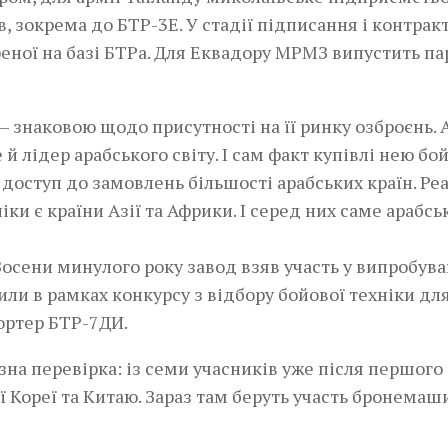
 зокрема до БТР-3Е. У стадії підписання і контракт
еної на базі БТРа. Для Еквадору МРМЗ випустить па
— знаковою щодо присутності на її ринку озброєнь.
 й лідер арабського світу. І сам факт купівлі нею бо
доступ до замовлень більшості арабських країн. Реа
и є країни Азії та Африки. І серед них саме арабсь
осени минулого року завод взяв участь у випробув
или в рамках конкурсу з відбору бойової техніки для
ортер БТР-7ДИ.
на перевірка: із семи учасників уже після першого
ї Кореї та Китаю. Зараз там беруть участь броне­маш