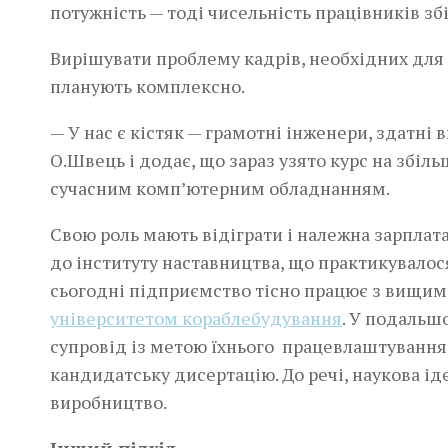
потужність — тоді чисельність працівників зб
Вирішувати проблему кад­рів, необхідних для 
планують комплексно.
— У нас є кістяк — грамотні інженери, здатн
О.Швець і додає, що зараз узято курс на збіл
сучасним комп’ютерним обладнанням.
Свою роль мають відіграти і належна зарплата
до інституту наставництва, що практикувалося
сьогодні підприємство тісно працює з вищи
університетом кораблебудування
. У подальш
супровід із метою їхнього працевлаштування
кандидатську дисертацію. До речі, наукова ід
виробництво.