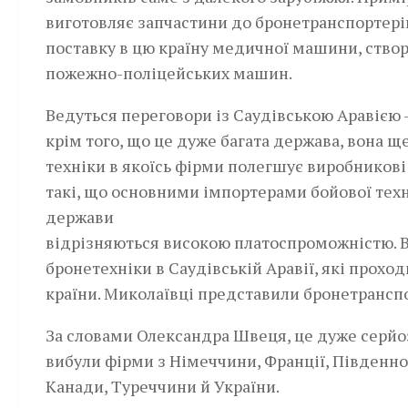
виготовляє запчастини до бронетранспортерів,
поставку в цю країну медичної машини, створ
пожежно-поліцейських машин.
Ведуться переговори із Саудівською Аравією 
крім того, що це дуже багата держава, вона ще
техніки в якоїсь фірми полегшує виробникові 
такі, що основними імпортерами бойової технік
держави
відрізняються високою плато­спроможністю. В
бронетехніки в Саудівській Аравії, які проход
країни. Миколаївці представили бронетрансп
За словами Олександра Швеця, це дуже серйоз
вибули фірми з Німеччини, Франції,­ Південно
Канади, Туреччини й України.