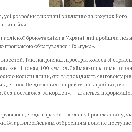
 усі розробки виконані виключно за рахунок його
ні копійки.
колісної бронетехніки в Україні, які пройшли пов
ю програмою обкатувалася і їх «гума».
ивостей. Так, наприклад, простріл колеса зі стрілец
 швидкості понад 100 км/год. Займаючись цими пита
било колісні шини, які відповідають світовому рів
 для них. Це дозволило перейти на виробництво
 без поставок з-за кордону, — ділиться інформаціє
труював ще один зразок — колісну бронемашину, як
ки. За артилерійським озброєнням вона не поступає