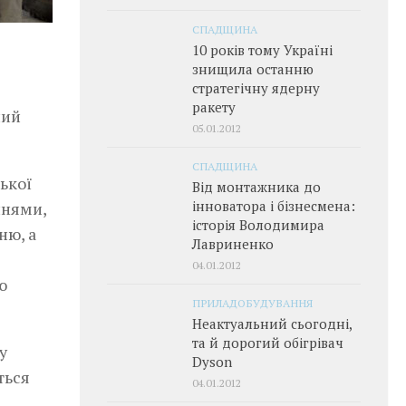
СПАДЩИНА
10 років тому Україні
знищила останню
стратегічну ядерну
ракету
ний
05.01.2012
СПАДЩИНА
ької
Від монтажника до
інноватора і бізнесмена:
ннями,
історія Володимира
ню, а
Лавриненко
04.01.2012
ю
ПРИЛАДОБУДУВАННЯ
Неактуальний сьогодні,
та й дорогий обігрівач
у
Dyson
ться
04.01.2012