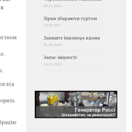
29.11.2011
их
Зірки збираючи гуртом
19.07.2011
ерством
Залиште інженера вдома
01.06.2010
е.
Запас міцності
16.11.2010
.
ся від
ворить
ібрацію