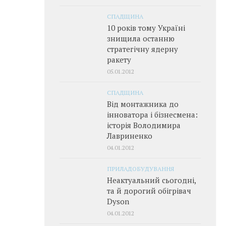
СПАДЩИНА
10 років тому Україні
знищила останню
стратегічну ядерну
ракету
05.01.2012
СПАДЩИНА
Від монтажника до
інноватора і бізнесмена:
історія Володимира
Лавриненко
04.01.2012
ПРИЛАДОБУДУВАННЯ
Неактуальний сьогодні,
та й дорогий обігрівач
Dyson
04.01.2012