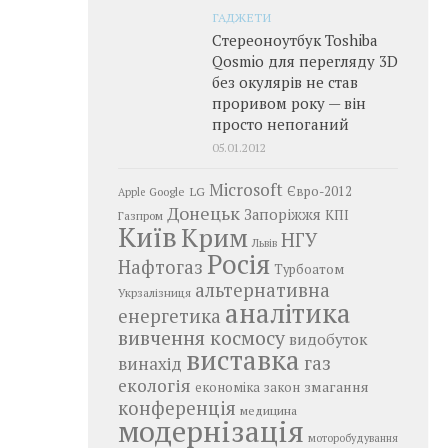
ГАДЖЕТИ
Стереоноутбук Toshiba
Qosmio для перегляду 3D
без окулярів не став
проривом року — він
просто непоганий
05.01.2012
Microsoft
LG
Євро-2012
Google
Apple
Донецьк
Запоріжжя
КПІ
Газпром
Київ
Крим
НГУ
Львів
Росія
Нафтогаз
Турбоатом
альтернативна
Укрзалізниця
аналітика
енергетика
вивчення космосу
видобуток
виставка
газ
винахід
екологія
змагання
економіка
закон
конференція
медицина
модернізація
моторобудування