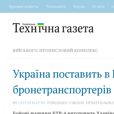
Промисловість
Технології
Наука
Освіта
І
Skip to content
ВІЙСЬКОГО-ПРОПИСЛОВИЙ КОМПЛЕКС
Україна поставить в 
бронетранспортерів
BY
СЕРГІЙ МАР’ЇН
· PUBLISHED
17.08.2010
· UPDATED
04.08.
Бойові машини БТР-4 виготовить Харків