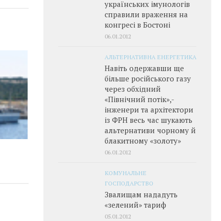
українських імунологів
справили враження на
конгресі в Бостоні
06.01.2012
АЛЬТЕРНАТИВНА ЕНЕРГЕТИКА
Навіть одержавши ще
більше російського газу
через обхідний
«Північний потік»,­
інженери та архітектори
із ФРН весь час шукають
альтернативи чорному й
блакитному «золоту»
06.01.2012
КОМУНАЛЬНЕ
ГОСПОДАРСТВО
Звалищам нададуть
«зелений» тариф
05.01.2012