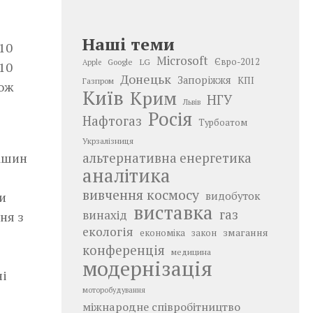
Наші теми
­10
Microsoft
LG
Євро-2012
Google
Apple
10
Донецьк
Запоріжжя
КПІ
Газпром
кож
Київ
Крим
НГУ
Львів
Росія
Нафтогаз
Турбоатом
Укрзалізниця
машин
альтернативна енергетика
аналітика
вивчення космосу
и
видобуток
виставка
газ
винахід
ня з
екологія
змагання
економіка
закон
конференція
медицина
модернізація
ні
моторобудування
міжнародне співробітництво