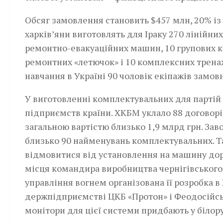
Обсяг замовлення становить $457 млн, 20% і
харків’яни виготовлять для Іраку 270 лінійних­
ремонтно-евакуаційних машин, 10 групових ко
ремонтних «летючок» і 10 комплексних тренаж
навчання в Україні 90 чоловік екіпажів замов
У виготовленні комплектувальних для партій 
підприємств країни. ХКБМ уклало 88 договор
загальною вартістю близько 1,9 млрд грн. За
близько 90 найменувань комплектувальних. Т
відмовитися від установлення на машину дор
місця командира виробництва чернігівського
управління вогнем організована її розробка в
держпідприємстві ЦКБ «Протон» і Феодосійсь
монітори для цієї системи придбають у білору