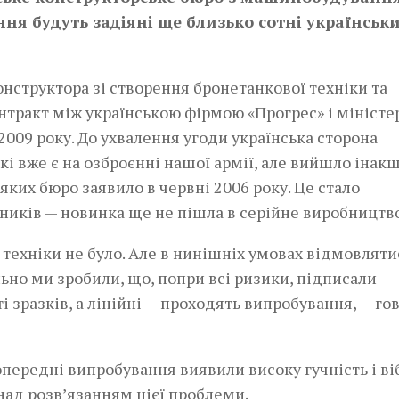
ня будуть задіяні ще близько сотні українськ
нструктора зі створення бронетанкової техніки та
нтракт між українською фірмою «Прогрес» і мініст
009 року. До ухвалення угоди українська сторона
кі вже є на озброєнні нашої армії, але вийшло інакш
яких бюро заявило в червні 2006 року. Це стало
иків — новинка ще не пішла в серійне виробництво
ї техніки не було. Але в нинішніх умовах відмовляти
льно ми зробили, що, попри всі ризики, підписали
і зразків, а лінійні — проходять випробування, — го
Попередні випробування виявили високу гучність і в
над розв’язанням цієї проблеми.