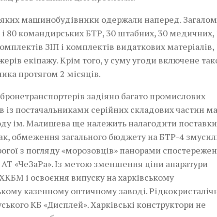
з яких машинобудівники одержали наперед. Загалом
 ­і ­80 командирських БТР, 30 штабних, 30 медичних,­ 
мплектів ЗІП і комплектів видаткових матеріалів, 
ерів екіпажу. Крім того, у суму угоди включене та
ника протягом 2 місяців.
броне­транспортерів задіяно багато промислових
ів із постачальниками серійних складових частин 
воду ім. Малишева ще належить налагодити поставки
ак, обмеження загального бюджету на БТР-4 змусил
огої з погляду «морозовців» панорами спостережен
 АТ «ЧеЗаРа». Із метою зменшення ціни апаратури
 ХКБМ і освоєння випуску на харківському
кому казенному оптичному заводі. Рідкокристаліч
ського КБ «Дисплей». Харківські конструктори не