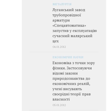
МЕТАЛУРГІЯ
Луганський завод
трубопровідної
арматури
«Спецавтоматика»
запустив у експлуатацію
сучасний малярський
цех
04.01.2012
ЕКОНОМІЧНІ НАУКИ
Економіка з точки зору
фізики. Застосовуючи
відомі закони
природознавства до
економічних реалій,
учені висувають
своєрідні теорії прав
власності
05.01.2012