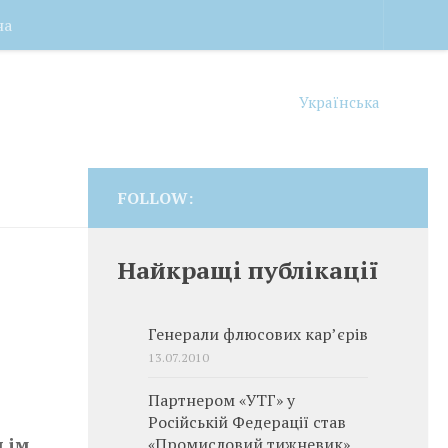
на
Українська
FOLLOW:
Найкращі публікації
Генерали флюсових кар’єрів
13.07.2010
Партнером «УТГ» у
Російській Федерації став
 ім.
«Промисловий тижневик»