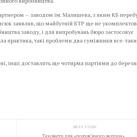
онного виробництва.
партнером — заводом ім. Малишева, з яким КБ переб
орисюк заявляв, що майбутній БТР ще не укомплекто
ництва заводу, і для випробувань бюро застосовує
ала практика, такі проблеми два суміжники все-таки
ні, інші доставлять ще чотирма партіями до березн
NEXT STORY
Тахометр для «полум’яного мотора»