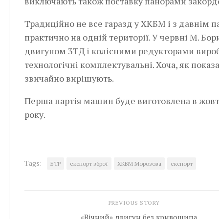
виключають також поставку панорами закорд
Традиційно не все гаразд у ХКБМ і з давнім 
практично на одній території. У червні М. Б
двигуном 3ТД і колісними редукторами вироб
технологічні комплектувальні. Хоча, як показ
звичайно вирішують.
Перша партія машин буде виготовлена в жовт
року.
Tags:
БТР
експорт зброї
ХКБМ Морозова
експорт
PREVIOUS STORY
«Вічний» двигун без кривошипа