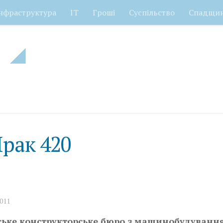
нфраструктура
ІТ
Гроші
Суспільство
Спадщи
Ірак 420
2011
ське конструкторське бюро з машинобудування