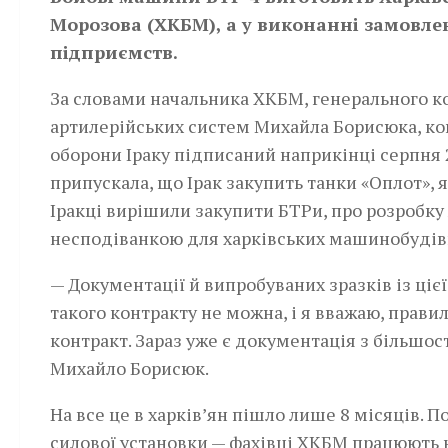
Морозова (ХКБМ), а у виконанні замовлен
підприємств.
За словами начальника ХКБМ, генерального ко
артилерійських систем Михайла Борисюка, ко
оборони Іраку підписаний наприкінці серпня 2
припускала, що Ірак закупить танки «Оплот», я
Іракці вирішили закупити БТРи, про розробку 
несподіванкою для харківських машинобудівн
— Документації й випробуваних зразків із ціє
такого контракту не можна, і я вважаю, прави
контракт. Зараз уже є документація з більшост
Михайло Борисюк.
На все це в харків’ян пішло лише 8 місяців. 
силової установки — фахівці ХКБМ працюють 