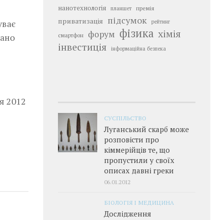
нанотехнологія
премія
планшет
підсумок
приватизація
уває
рейтинг
фізика
хімія
форум
вано
смартфон
інвестиція
інформаційна безпека
я 2012
СУСПІЛЬСТВО
Луганський скарб може
розповісти про
кіммерійців те, що
пропустили у своїх
описах давні греки
06.01.2012
БІОЛОГІЯ І МЕДИЦИНА
Дослідження