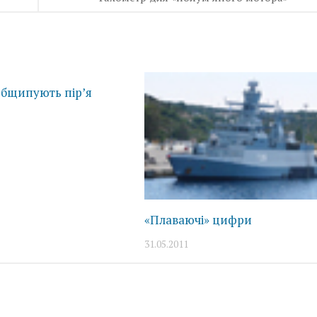
общипують пір’я
«Плаваючі» цифри
31.05.2011