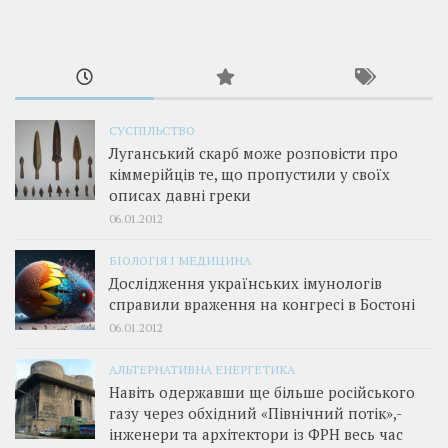
СУСПІЛЬСТВО
Луганський скарб може розповісти про
кіммерійців те, що пропустили у своїх
описах давні греки
06.01.2012
БІОЛОГІЯ І МЕДИЦИНА
Дослідження українських імунологів
справили враження на конгресі в Бостоні
06.01.2012
АЛЬТЕРНАТИВНА ЕНЕРГЕТИКА
Навіть одержавши ще більше російського
газу через обхідний «Північний потік»,­
інженери та архітектори із ФРН весь час