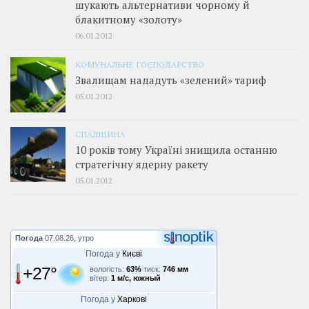
шукають альтернативи чорному й
блакитному «золоту»
06.01.2012
КОМУНАЛЬНЕ ГОСПОДАРСТВО
Звалищам нададуть «зелений» тариф
05.01.2012
СПАДЩИНА
10 років тому Україні знищила останню
стратегічну ядерну ракету
05.01.2012
Погода
07.08.26, утро
Погода у
Києві
+27°
вологість:
63%
тиск:
746 мм
вітер:
1 м/с, южный
Погода у
Харкові