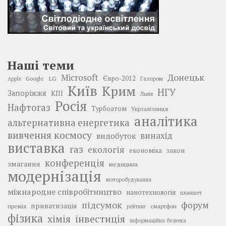
Наші теми
Донецьк
Microsoft
LG
Євро-2012
Google
Газпром
Apple
Київ
Крим
НГУ
Запоріжжя
КПІ
Львів
Росія
Нафтогаз
Турбоатом
Укрзалізниця
аналітика
альтернативна енергетика
вивчення космосу
винахід
видобуток
виставка
газ
екологія
економіка
закон
конференція
змагання
медицина
модернізація
моторобудування
міжнародне співробітництво
нанотехнологія
планшет
підсумок
форум
приватизація
премія
смартфон
рейтинг
фізика
інвестиція
хімія
інформаційна безпека