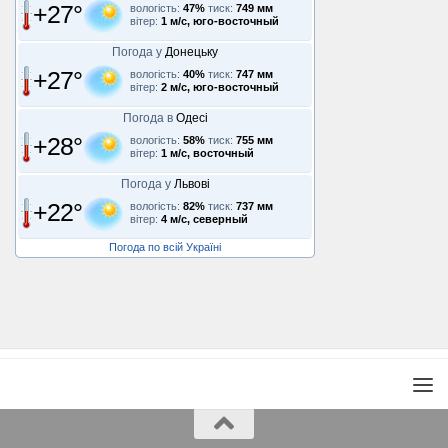
+27°
вологість:
47%
тиск:
749 мм
вітер:
1 м/с, юго-восточный
Погода у
Донецьку
+27°
вологість:
40%
тиск:
747 мм
вітер:
2 м/с, юго-восточный
Погода в
Одесі
+28°
вологість:
58%
тиск:
755 мм
вітер:
1 м/с, восточный
Погода у
Львові
+22°
вологість:
82%
тиск:
737 мм
вітер:
4 м/с, северный
Погода по всій Україні