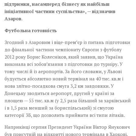
підтримки, насамперед бізнесу як найбільш
ініціативної частини суспільства», — відзначив
Азаров.
Футбольна готовність
Згодний з Азаровим і віце-прем’єр із питань підготовки
до фінальної частини чемпіонату Європи з футболу
2012 року Борис Колесніков, який заявив, що Україна
виконала всі зобов’язання з підготовки до турніру. У
тому числі й із аеропортів. За його словами, у Львові
будується абсолютно новий термінал на 40 тис. кв.м і
нова злітно-посадкова смуга 3,2 км завдовжки. У
Донецьку зводиться аеропорт, другий у країні за
площею — 55 тис. кв.м (у 2,5 раза більший за харківський
і в 1,5 раза менший за бориспільський) зі смугою
категорії 3Б, що дозволить приймати всі типи літаків.
Наприкінці серпня Президент України Віктор Янукович
був присутній на відкритті нового термінала в Харкові.