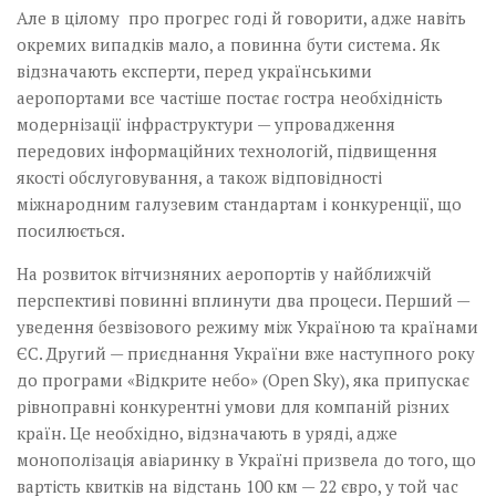
Але в цілому про прогрес годі й говорити, адже навіть
окремих випадків мало, а повинна бути система. Як
відзначають експерти, перед українськими
аеропортами все частіше постає гостра необхідність
модернізації інфраструктури — упровадження
передових інформаційних технологій, підвищення
якості обслуговування, а також відповідності
міжнародним галузевим стандартам і конкуренції, що
посилюється.
На розвиток вітчизняних аеропортів у найближчій
перспективі повинні вплинути два процеси. Перший —
уведення безвізового режиму між Україною та країнами
ЄС. Другий — приєднання України вже наступного року
до програми «Відкрите небо» (Open Sky), яка припускає
рівноправні конкурентні умови для компаній різних
країн. Це необхідно, відзначають в уряді, адже
монополізація авіаринку в Україні призвела до того, що
вартість квитків на відстань 100 км — 22 євро, у той час