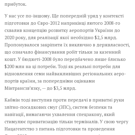
прибуток.
У нас усе по-іншому. Ще поперед­ній уряд у контексті
підготовки до Євро-2012 наприкінці лютого 2008-го
схвалив концепцію розвитку аеропортів України до
2020 року, для реалізації якої необхідно $2,5 млрд.
Пропонувалося закріпити їх виключно в держвласності,
що означало фінансування робіт тільки за казенний
кошт. У бюджеті-2008 було передбачено лише близько
$200 млн на ці потреби. Тоді як реальні потреби для
відновлення семи найважливіших регіональних аеро­
портів країни, за попередніми оцінками
Мінтрансзв’язку, — до $3,5 млрд.
Кабмін тоді виступив проти передачі в приватні руки
злітно-посадкових смуг (ЗПС), систем безпеки та
навігації, вимагаючи ухвалення спецзакону, який
стимулює приватизацію тільки терміналів. У свою чергу
Нацагентство з питань підготовки та проведення