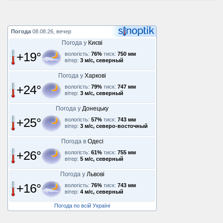
Погода
08.08.26, вечер
Погода у
Києві
+19°
вологість:
76%
тиск:
750 мм
вітер:
3 м/с, северный
Погода у
Харкові
+24°
вологість:
79%
тиск:
747 мм
вітер:
3 м/с, северный
Погода у
Донецьку
+25°
вологість:
57%
тиск:
743 мм
вітер:
3 м/с, северо-восточный
Погода в
Одесі
+26°
вологість:
61%
тиск:
755 мм
вітер:
5 м/с, северный
Погода у
Львові
+16°
вологість:
76%
тиск:
743 мм
вітер:
4 м/с, северный
Погода по всій Україні