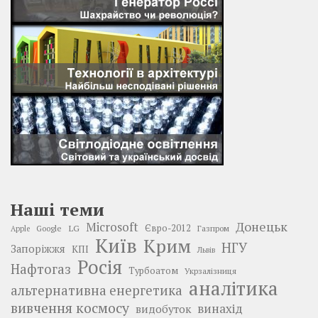
Наші теми
Донецьк
Microsoft
LG
Євро-2012
Google
Газпром
Apple
Київ
Крим
НГУ
Запоріжжя
КПІ
Львів
Росія
Нафтогаз
Турбоатом
Укрзалізниця
аналітика
альтернативна енергетика
вивчення космосу
винахід
видобуток