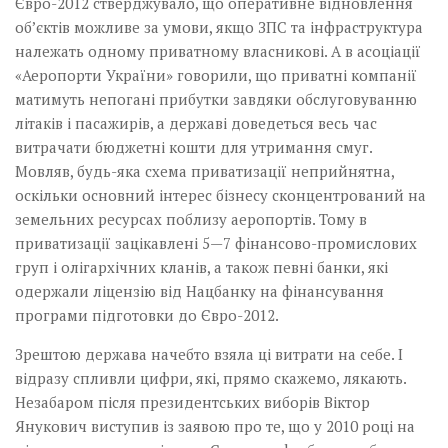
Євро-2012 стверджувало, що оперативне відновлення
об’єктів можливе за умови, якщо ЗПС та інфраструктура
належать одному приватному власникові. А в асоціації
«Аеропорти України» говорили, що приватні компанії
матимуть непогані прибутки завдя­ки обслуговуванню
літаків і пасажирів, а державі доведеться весь час
витрачати бюджетні кошти для утримання смуг.
Мовляв, будь-яка схема приватизації неприйнятна,
оскільки основ­ний інтерес бізнесу сконцентрований на
земельних ресурсах поблизу аеропортів. Тому в
приватизації зацікавлені 5—7 фінансово-промислових
груп і олігархічних кланів, а також певні банки, які
одержали ліцензію від Нацбанку на фінансування
програми підготовки до Євро-2012.
Зрештою держава начебто взяла ці витрати на себе. І
відразу спливли цифри, які, прямо скажемо, лякають.
Незабаром після президентських виборів Віктор
Янукович виступив із заявою про те, що у 2010 році на