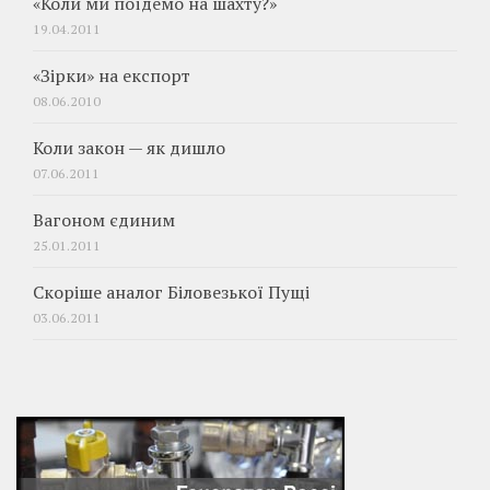
«Коли ми поїдемо на шахту?»
19.04.2011
«Зірки» на експорт
08.06.2010
Коли закон — як дишло
07.06.2011
Вагоном єдиним
25.01.2011
Скоріше аналог Біловезької Пущі
03.06.2011