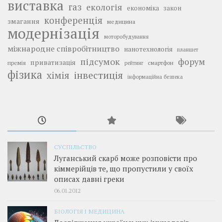
виставка
газ
екологія
економіка
закон
конференція
змагання
медицина
модернізація
моторобудування
міжнародне співробітництво
нанотехнологія
планшет
підсумок
форум
приватизація
премія
смартфон
рейтинг
фізика
інвестиція
хімія
інформаційна безпека
СУСПІЛЬСТВО
Луганський скарб може розповісти про
кіммерійців те, що пропустили у своїх
описах давні греки
06.01.2012
БІОЛОГІЯ І МЕДИЦИНА