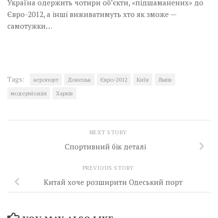
Україна одержить чотири об’єкти, «підшаманених» до
Євро-2012, а інші виживатимуть хто як зможе —
самотужки…
Tags:
аеропорт
Донецьк
Євро-2012
Київ
Львів
модернізація
Харків
NEXT STORY
Спортивний бік деталі
PREVIOUS STORY
Китай хоче розширити Одеський порт