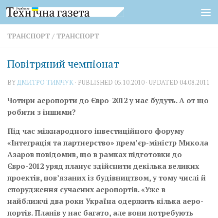
Skip to content
ТРАНСПОРТ
/
ТРАНСПОРТ
Повітряний чемпіонат
BY
ДМИТРО ТИМЧУК
· PUBLISHED
05.10.2010
· UPDATED
04.08.2011
Чотири аеропорти до Євро-2012 у нас будуть. А от що
робити з іншими?
Під час міжнародного інвестиційного­ форуму
«Інтеграція та партнерство» прем’єр-міністр Микола
Азаров повідо­мив, що в рамках підготовки до
Євро-2012 уряд планує здійснити декілька великих
проектів, пов’язаних із будівництвом, у тому числі й
спорудження сучасних аеропортів. «Уже в
найближчі­ два роки Україна одержить кілька аеро­
портів. Планів у нас багато, але вони потребують