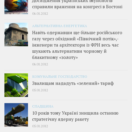
Дослідження українських імунологів
справили враження на конгресі в Бостоні
06.01.2012
АЛЬТЕРНАТИВНА ЕНЕРГЕТИКА
Навіть одержавши ще більше російського
газу через обхідний «Північний потік»,­
інженери та архітектори із ФРН весь час
шукають альтернативи чорному й
блакитному «золоту»
06.01.2012
КОМУНАЛЬНЕ ГОСПОДАРСТВО
Звалищам нададуть «зелений» тариф
05.01.2012
СПАДЩИНА
10 років тому Україні знищила останню
стратегічну ядерну ракету
05.01.2012