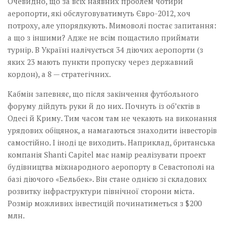
Очевидно, що за всіх наявних проблем чотири
аеропорти, які обслуговуватимуть Євро-2012, хоч
потроху, але упорядкують. Мимоволі постає запитання:
а що з іншими? Адже не всім пощастило приймати
турнір. В Україні налічується 34 діючих аеропорти (з
яких 23 мають пункти пропуску через державний
кордон), а 8 — стратегічних.
Кабмін запевняє, що після закінчення­ футбольного
форуму дійдуть руки­ й до них. Почнуть із об’єктів в
Одесі й Криму. Тим часом там не чекають на виконання
урядових обіцянок, а намагаються знаходити інвесторів
самостійно. І іноді це виходить. Наприклад, британська
компанія Shanti Capitel має намір реалізувати проект
будівництва міжнародного аеропорту в Севастополі на
базі діючого «Бельбек». Він стане однією зі складових
розвитку інфра­структури північної сторони міста.
Розмір можливих інвестицій починатиметься з $200
млн.