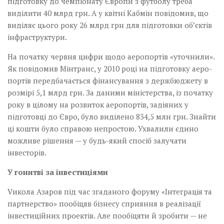
підготовку до чемпіонату Європи з футболу треба
виділити 40 млрд грн. А у квітні Кабмін повідомив, що
виділяє цього року 26 млрд грн для підготовки об’єктів
інфраструктури.
На початку червня цифри щодо аеропортів «уточнили».
Як повідомив Мін­транс, у 2010 році на підготовку аеро­
портів передбачається фінансування з держбюджету в
розмірі 5,1 млрд грн. За даними міністерства, із початку
року в цілому на розвиток аеропортів, задіяних у
підготовці до Євро, було виділено 834,5 млн грн. Знайти
ці кошти було справою непростою. Ухвалили єдино
можливе рішення — у будь-який спосіб залучати
інвесторів.
У гонитві за інвестиціями
Vикола Азаров під час згаданого форуму «Інтеграція та
партнерство» пообіцяв бізнесу сприяння в реалізації
інвестиційних проектів. Але пообіцяти й зробити — не