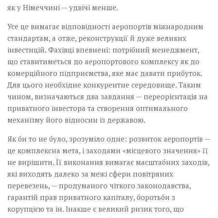
як у Німеччині — удвічі менше.
Усе це вимагає відповідності аеропортів міжнародним
стандартам, а отже, реконструкції й дуже великих
інвестицій. Фахівці впевнені:­ потрібний менеджмент,
що ставити­меться до аеропортового комплексу як­ до
комерційного підприємства, яке має давати прибуток.
Для цього необхідне конкурентне середовище. Таким
чином, визначаються два завдання — пере­орієнтація на
приватного інвестора та створення оптимального
механізму його відносин із державою.
Як би то не було, зрозуміло одне: розвиток аеропортів —
це комплексна мета, і заходами «місцевого значення» її
не вирішити. Її виконання вимагає масштабних заходів,
які виходять далеко за межі сфери повітряних
перевезень, — продуманого чіткого законодавства,
гарантій прав приватного капіталу, боротьби з
корупцією та ін. Інакше є великий ризик того, що