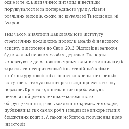
одне й те ж.­ Відзначимо: питання інвестицій
порушувалося й за попереднього уряду, тільки
реальних виходів, схоже, не шукали ні Тимошенко, ні
Азаров.
Тим часом аналітики Національного інституту
стратегічних досліджень провели аналіз фінансового
аспекту підготовки до Євро-2012. Відповідні записки
були надані першим особам держави. Експерти
констатують: до основних стримувальних чинників слід
зарахувати несприятливий інвестиційний клімат,
кон’юнктуру зовнішніх фінансово-кредитних ринків,
відсутність стимулювання реалізації проектів із боку
держави. Крім того, виникли такі проблеми, як
недостатній рівень техніко-економічного
обґрунтування під час укладання окремих договорів,
дублювання тих самих робіт і нецільове використання
бюджетних коштів. А також небезпека порушення прав
інвесторів.