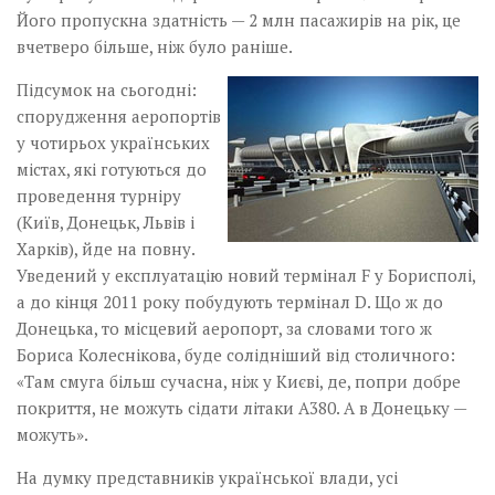
Його пропускна здатність — 2 млн пасажирів на рік, це
вчетверо більше, ніж було раніше.
Підсумок на сьогодні:
спорудження­ аеропортів
у чотирьох українських
міс­тах, які готуються до
проведення турніру
(Київ, Донецьк, Львів і
Харків), йде на повну.
Уведений у експлуатацію новий термінал F у Борисполі,
а до кінця 2011 року побудують термінал D. Що ж до
Донецька, то місцевий аеропорт, за словами того ж
Бориса Колеснікова, буде солідніший від столичного:
«Там смуга більш сучасна, ніж у Києві, де, попри добре
покриття, не можуть сідати літаки А380. А в Донецьку —
можуть».
На думку представників української влади, усі