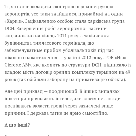
Ті, хто хоче вкладати свої гроші в реконструкцію
аеропортів, усе-таки знайшлися, принаймні на один —
«Харків». Зацікавленою особою стала харківська група
DCH. Завершення робіт аеродромної частини
заплановано на кінець 2011 року, а закінчення
будівництва тимчасового термінала, що
забезпечуватиме прийом уболівальників під час
пікового навантаження, — у квітні 2012 року. ТОВ «Нью
Сістемс АМ», яке входить до структури DCH, підписало із
владою міста договір оренди комплексу терміном на 49
років (так обійшли заборону на приватизацію об’єкта).
Але цей приклад — поодинокий. В інших випадках
інвестори проявляють інтерес, але зовсім не завжди
поспішають вкласти гроші через зазначені вище
причини. І держава тягне це ярмо самостійно.
А що інші?