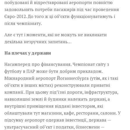
побудовані й відреставровані аеропорти повністю
задовольнять потреби пасажирів під час проведення
Євро-2012. До того ж ці об’єкти функціонуватимуть і
після чемпіонату.
Але є тут і моменти, які не можуть не викликати
декілька незручних запитань…
На плечах у держави
Насамперед про фінансування. Чемпіонат світу з
футболу в ПАР може бути добрим прикладом.
Міжнародний аеропорт Йоганнесбурга (утім, як і такі
об’єкти в інших містах) реконструювали приватні
компанії. При цьому під’їзні дороги, інфраструктура,
навколишні землі й будинки належать державі, а
внутрішні приміщення віддані інвесторам, які
облаштували тут магазини, кафе, ресторани, салони. У
підсумку аеропорт одержав інвестиції, держава —
ультрасучасний об’єкт і податки, бізнесмени —