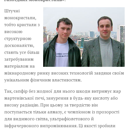
Штучні
монокристали,
тобто кристали з
високою
структурною
досконалістю,
стають усе більш
затребуваним
матеріалом на
міжнародному ринку високих технологій завдяки своїм
унікальним фізичним властивостям.
Так, сапфір без жодної для нього шкоди витримує жар
мартенівської печі, занурення в будь-яку кислоту або
високу радіацію. При цьому за твердістю він
поступається тільки алмазу, є чемпіоном із прозорості
для видимого світла, ультрафіолетового й
інфрачервоного випромінювання. Ці якості зробили