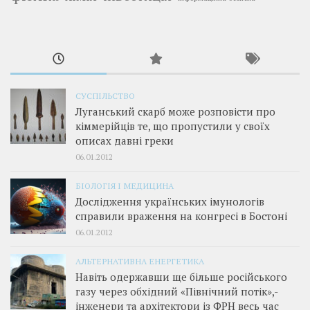
СУСПІЛЬСТВО
Луганський скарб може розповісти про
кіммерійців те, що пропустили у своїх
описах давні греки
06.01.2012
БІОЛОГІЯ І МЕДИЦИНА
Дослідження українських імунологів
справили враження на конгресі в Бостоні
06.01.2012
АЛЬТЕРНАТИВНА ЕНЕРГЕТИКА
Навіть одержавши ще більше російського
газу через обхідний «Північний потік»,­
інженери та архітектори із ФРН весь час