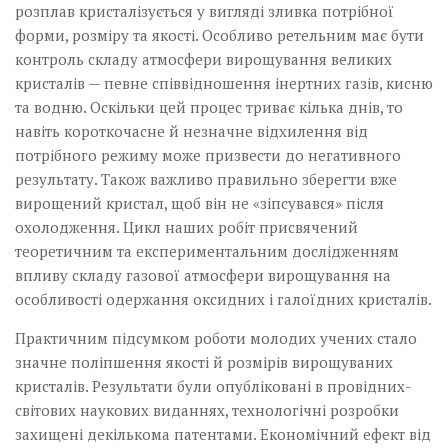
розплав кристалізується у вигляді зливка потрібної
форми, розміру та якості. Особливо ретельним має бути
контроль складу атмосфери вирощування великих
кристалів — певне співвідношення інертних газів, кисню
та водню. Оскільки цей процес триває кілька днів, то
навіть короткочасне й незначне відхилення від
потрібного режиму може призвести до негативного
результату. Також важливо правильно зберегти вже
вирощений кристал, щоб він не «зіпсувався» після
охолодження. Цикл наших робіт присвячений
теоретичним та експериментальним дослідженням
впливу складу газової атмосфери вирощування на
особливості одержання оксидних і галоїдних кристалів.
Практичним підсумком роботи молодих учених стало
значне поліпшення­ якості й розмірів вирощуваних
кристалів.­ Результати були опубліковані в провідних­
світових наукових виданнях, технологічні­ розробки
захищені декількома патента­­ми. Економічний ефект від