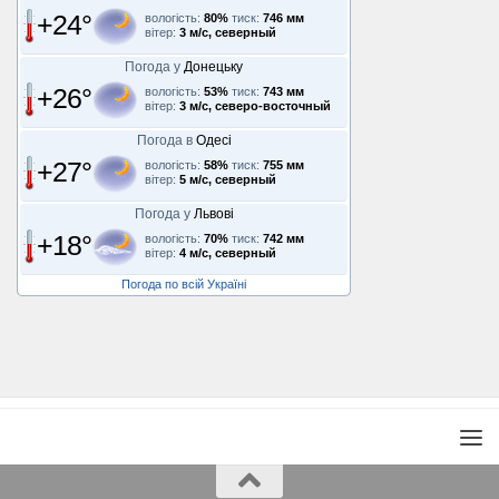
+24°
вологість:
80%
тиск:
746 мм
вітер:
3 м/с, северный
Погода у
Донецьку
+26°
вологість:
53%
тиск:
743 мм
вітер:
3 м/с, северо-восточный
Погода в
Одесі
+27°
вологість:
58%
тиск:
755 мм
вітер:
5 м/с, северный
Погода у
Львові
+18°
вологість:
70%
тиск:
742 мм
вітер:
4 м/с, северный
Погода по всій Україні