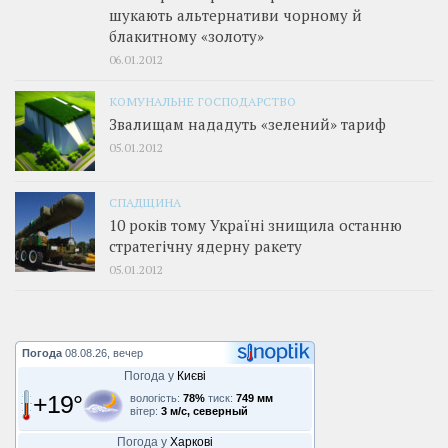
шукають альтернативи чорному й
блакитному «золоту»
06.01.2012
КОМУНАЛЬНЕ ГОСПОДАРСТВО
Звалищам нададуть «зелений» тариф
05.01.2012
СПАДЩИНА
10 років тому Україні знищила останню
стратегічну ядерну ракету
05.01.2012
Погода
08.08.26, вечер
Погода у
Києві
+19°
вологість:
78%
тиск:
749 мм
вітер:
3 м/с, северный
Погода у
Харкові