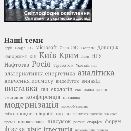
Наші теми
Донецьк
Microsoft
LG
Євро-2012
Google
Газпром
Apple
Київ
Крим
НГУ
Запоріжжя
КПІ
Львів
Росія
Нафтогаз
Турбоатом
Укрзалізниця
аналітика
альтернативна енергетика
вивчення космосу
винахід
видобуток
виставка
газ
екологія
економіка
закон
конференція
змагання
медицина
модернізація
моторобудування
міжнародне співробітництво
нанотехнологія
планшет
підсумок
форум
приватизація
премія
смартфон
рейтинг
фізика
інвестиція
хімія
інформаційна безпека