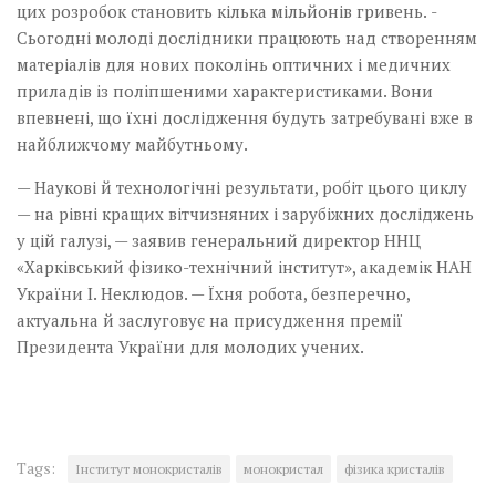
цих розро­бок становить кілька мільйонів гривень. ­
Сьогодні молоді дослідники працюють над створенням
матеріалів для нових поко­лінь оптичних і медичних
приладів із поліпшеними характеристиками. Вони
впевнені, що їхні дослідження будуть затребувані вже в
найближчому майбутньому.
— Наукові й технологічні результати, робіт цього циклу
— на рівні кращих віт­чизняних і зарубіжних досліджень
у цій галузі, — заявив генеральний директор ННЦ
«Харківський фізико-технічний інститут», академік НАН
України ­І. Неклюдов. — Їхня робота, безперечно,
актуальна й заслуговує на присудження премії
Президента України для молодих учених.
Tags:
Інститут монокристалів
монокристал
фізика кристалів