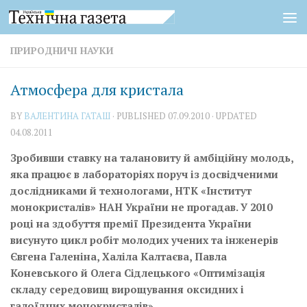
Skip to content
ПРИРОДНИЧІ НАУКИ
Атмосфера для кристала
BY
ВАЛЕНТИНА ГАТАШ
· PUBLISHED
07.09.2010
· UPDATED
04.08.2011
Зробивши ставку на талановиту й амбіційну молодь,
яка працює в лабораторіях поруч із досвідченими
дослідниками й технологами, НТК «Інститут
монокристалів» НАН України не прогадав.
У 2010
році на здобуття премії Президента України
висунуто цикл робіт молодих учених та інженерів
Євгена Галеніна, Халіла Калтаєва, Павла
Коневського й Олега Сідлецького «Оптимізація
складу середовищ вирощування оксидних і
галоїдних монокристалів».