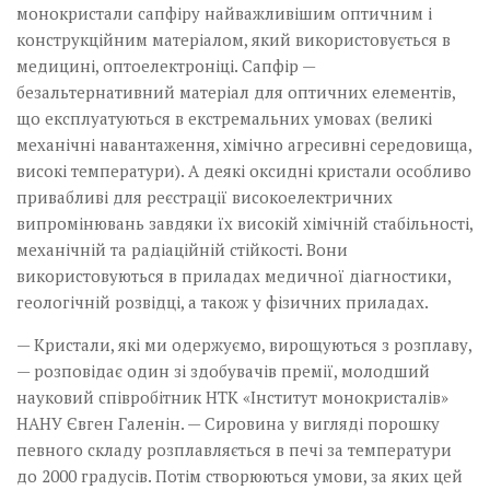
монокристали сапфіру найважливішим оптичним і
конструкційним матеріалом, який використовується в
медицині, оптоелектроніці. Сапфір —
безальтернативний матеріал для оптичних елементів,
що експлуатуються в екстремальних умовах (великі
механічні навантаження, хімічно агресивні середовища,
високі температури). А деякі оксидні кристали особливо
привабливі для реєстрації високоелектричних
випромінювань завдяки їх високій хімічній стабільності,
механічній та радіаційній стійкості. Вони
використовуються в приладах медичної діагностики,
геологічній розвідці, а також у фізичних приладах.
— Кристали, які ми одержуємо, вирощуються з розплаву,
— розповідає один зі здобувачів премії, молодший
науковий­ співробітник НТК «Інститут монокристалів»
НАНУ Євген Галенін. — Сировина у вигляді порошку
певного складу­ розплавляється в печі за температури
до 2000 градусів. Потім створюються умови, за яких цей