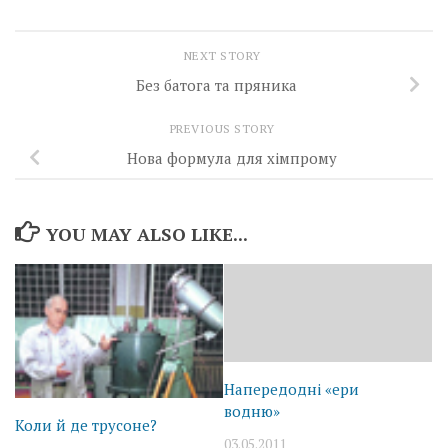
NEXT STORY
Без батога та пряника
PREVIOUS STORY
Нова формула для хімпрому
YOU MAY ALSO LIKE...
Напередодні «ери
водню»
Коли й де трусоне?
03.05.2011