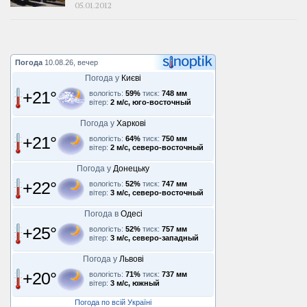
05.01.2012
Погода
10.08.26, вечер
Погода у
Києві
+21°
вологість:
59%
тиск:
748 мм
вітер:
2 м/с, юго-восточный
Погода у
Харкові
+21°
вологість:
64%
тиск:
750 мм
вітер:
2 м/с, северо-восточный
Погода у
Донецьку
+22°
вологість:
52%
тиск:
747 мм
вітер:
3 м/с, северо-восточный
Погода в
Одесі
+25°
вологість:
52%
тиск:
757 мм
вітер:
3 м/с, северо-западный
Погода у
Львові
+20°
вологість:
71%
тиск:
737 мм
вітер:
3 м/с, южный
Погода по всій Україні