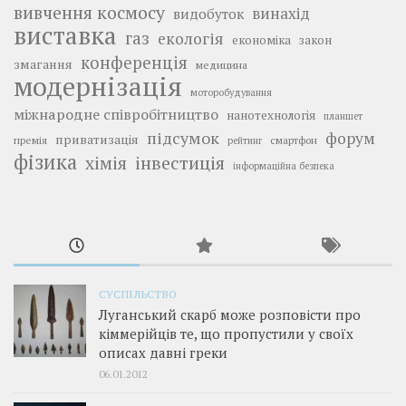
вивчення космосу
винахід
видобуток
виставка
газ
екологія
економіка
закон
конференція
змагання
медицина
модернізація
моторобудування
міжнародне співробітництво
нанотехнологія
планшет
підсумок
форум
приватизація
премія
смартфон
рейтинг
фізика
інвестиція
хімія
інформаційна безпека
СУСПІЛЬСТВО
Луганський скарб може розповісти про
кіммерійців те, що пропустили у своїх
описах давні греки
06.01.2012