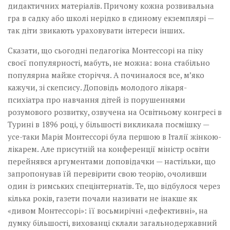
дидактичних матеріалів. Причому кожна розвивальна
гра в садку або школі нерідко в єдиному екземплярі —
так діти звикають ураховувати інтереси інших.
Сказати, що сьогодні педагогіка Монтессорі на піку
своєї популярності, мабуть, не можна: вона стабільно
популярна майже сторіччя. А починалося все, м’яко
кажучи, зі скепсису. Доповідь молодого лікаря-
психіатра про навчання дітей із порушеннями
розумового розвитку, озвучена на Освітньому конгресі в
Турині в 1896 році, у більшості викликала посмішку —
усе-таки Марія Монтессорі була першою в Італії жінкою-
лікарем. Але присутній на конференції міністр освіти
перейнявся аргументами доповідачки — настільки, що
запропонував їй перевірити свою теорію, очоливши
один із римських спецінтернатів. Те, що відбулося через
кілька років, газети почали називати не інакше як
«дивом Монтессорі»: її восьмирічні «дефективні», на
думку більшості, вихованці склали загальнодержавний