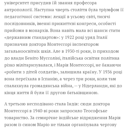
університет присудив їй звання професора
антропології. Наступна чверть століття була тріумфом її
педагогічної системи: лекції в усьому світі, тисячі
послідовників, іменні прижиттєві конгреси, особисті
прийоми в монархів. Вона навіть мала всі шанси стати
«державним стандартом»: у 1922 році уряд Італії
призначив доктора Монтессорі інспектором
загальноосвітніх шкіл. Але в 1930-ті роки, із приходом
до влади Беніто Муссоліні, італійська освітня політика
різко мілітаризувалася, і Марія Монтессорі, не бажаючи
«робити з дітей солдатів», залишила країну. У 1936 році
вона переїхала в Іспанію, а через три роки, коли там
спалахнула громадянська війна, — у Нідерланди, які до
кінця життя й були її другою батьківщиною.
А третьою несподівано стала Індія: сюди доктора
Монтессорі в 1940-ві роки запросило Теософське
товариство. За семирічне індійське відрядження Марія
разом із сином Маріо не тільки організувала чергову