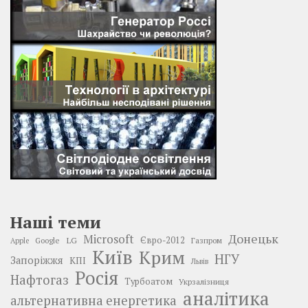
Наші теми
Донецьк
Microsoft
LG
Євро-2012
Google
Газпром
Apple
Київ
Крим
НГУ
Запоріжжя
КПІ
Львів
Росія
Нафтогаз
Турбоатом
Укрзалізниця
аналітика
альтернативна енергетика