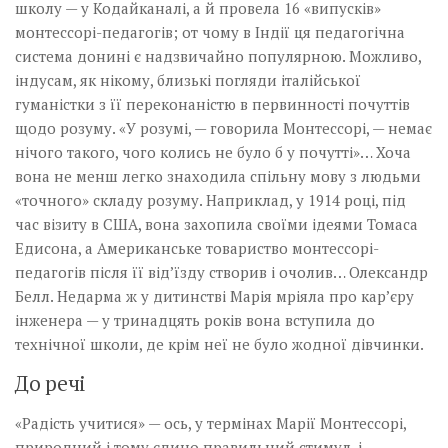
школу — у Кодайканалі, а й провела 16 «випусків»
монтессорі-педагогів; от чому в Індії ця педагогічна
система донині є надзвичайно популярною. Можливо,
індусам, як нікому, близькі погляди італійської
гуманістки з її переконаністю в первинності почуттів
щодо розуму. «У розумі, — говорила Монтессорі, — немає
нічого такого, чого колись не було б у почутті»… Хоча
вона не менш легко знаходила спільну мову з людьми
«точного» складу розуму. Наприклад, у 1914 році, під
час візиту в США, вона захопила своїми ідеями Томаса
Едисона, а Американське товариство монтессорі-
педагогів після її від’їзду створив і очолив… Олександр
Белл. Недарма ж у дитинстві Марія мріяла про кар’єру
інженера — у тринадцять років вона вступила до
технічної школи, де крім неї не було жодної дівчинки.
До речі
«Радість учитися» — ось, у термінах Марії Монтессорі,
природний і тому єдино правильний стимул, і