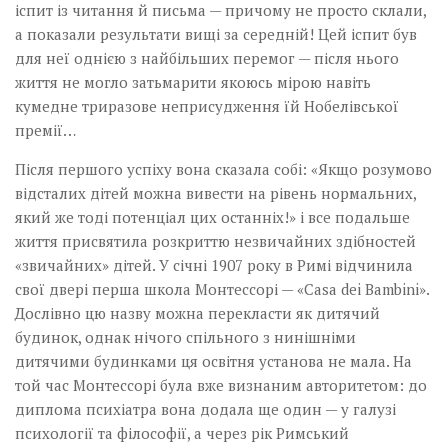
іспит із читання й письма — причому не просто склали,
а показали результати вищі за середній! Цей іспит був
для неї однією з найбільших перемог — після нього
життя не могло затьмарити якоюсь мірою навіть
кумедне триразове неприсудження їй Нобелівської
премії…
Після першого успіху вона сказала собі: «Якщо розумово
відсталих дітей можна вивести на рівень нормальних,
який же тоді потенціал цих останніх!» і все подальше
життя присвятила розкриттю незвичайних здібностей
«звичайних» дітей. У січні 1907 року в Римі відчинила
свої двері перша школа Монтессорі — «Casa dei Bambini».
Дослівно цю назву можна перекласти як дитячий
будинок, однак нічого спільного з нинішніми
дитячими будинками ця освітня установа не мала. На
той час Монтессорі була вже визнаним авторитетом: до
диплома психіатра вона додала ще один — у галузі
психології та філософії, а через рік Римський