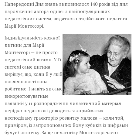
Напередодні Дня знань виповнилося 140 років від дня
народження автора однієї з найпопулярніших
педагогічних систем, видатного італійського педагога
Марії Монтессорі.
Індивідуальність кожної
дитини для Марії
Монтессорі — не просто
педагогічний штамп. У її
системі саме дитина
вирішує, що, коли й у якій
послідовності вона
робитиме. І навіть як саме
використовуватиме
наявний у її розпорядженні дидактичний матеріал:
нерідко педагогові доводиться «приймати»
несподівану траєкторію розвитку малюка — коли той,
приміром, із запропонованих йому кубиків із цифрами
будує башточку. За це педагогіку Монтессорі часто