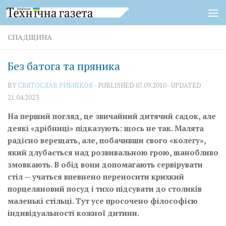
Skip to content
СПАДЩИНА
Без батога та пряника
BY
СВЯТОСЛАВ РИБНІКОВ
· PUBLISHED
07.09.2010
· UPDATED
21.04.2023
На перший погляд, це звичайний дитячий садок, але
деякі «дрібниці» підказують: щось не так. Малята
радісно верещать, але, побачивши свого «колегу»,
який длубається над розвивальною грою, шанобливо
змовкають. В обід вони допомагають сервірувати
стіл — учаться впевнено переносити крихкий
порцеляновий посуд і тихо підсувати до столиків
маленькі стільці. Тут усе просочено філософією
індивідуальності кожної дитини.