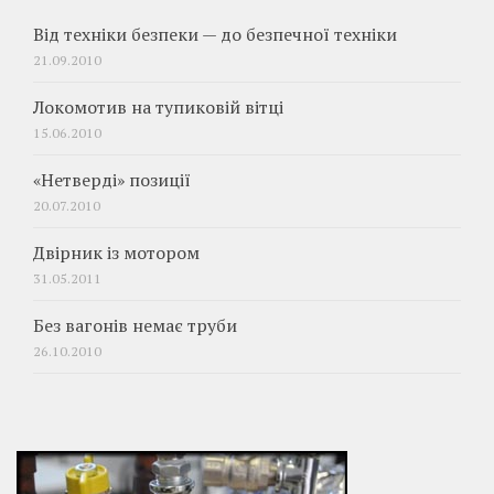
Від техніки безпеки — до безпечної техніки
21.09.2010
Локомотив на тупиковій вітці
15.06.2010
«Нетверді» позиції
20.07.2010
Двірник із мотором
31.05.2011
Без вагонів немає труби
26.10.2010