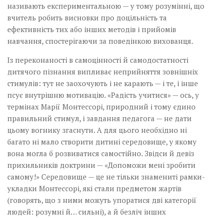
називають експериментальною — у тому розумінні, що
вчитель робить висновки про доцільність та
ефективність тих або інших методів і прийомів
навчання, спостерігаючи за поведінкою вихованця.
Із переконаності в самоцінності й самодостатності
дитячого пізнання випливає неприйняття зовнішніх
стимулів: тут не заохочують і не карають — і те, і інше
псує внутрішню мотивацію. «Радість учитися» — ось, у
термінах Марії Монтессорі, природний і тому єдино
правильний стимул, і завдання педагога — не дати
цьому вогнику згаснути. А для цього необхідно ні
багато ні мало створити дитині середовище, у якому
вона могла б розвиватися самостійно. Звідси й девіз
прихильників доктрини — «Допоможи мені зробити
самому!» Середовище — це не тільки знамениті рамки-
укладки Монтессорі, які стали предметом жартів
(говорять, що з ними можуть упоратися дві категорії
людей: розумні й… сильні), а й безліч інших