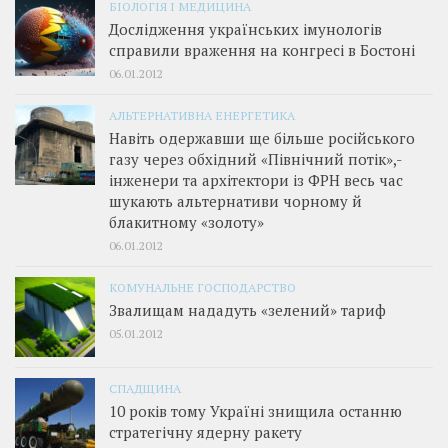
БІОЛОГІЯ І МЕДИЦИНА
Дослідження українських імунологів
справили враження на конгресі в Бостоні
06.01.2012
АЛЬТЕРНАТИВНА ЕНЕРГЕТИКА
Навіть одержавши ще більше російського
газу через обхідний «Північний потік»,­
інженери та архітектори із ФРН весь час
шукають альтернативи чорному й
блакитному «золоту»
06.01.2012
КОМУНАЛЬНЕ ГОСПОДАРСТВО
Звалищам нададуть «зелений» тариф
05.01.2012
СПАДЩИНА
10 років тому Україні знищила останню
стратегічну ядерну ракету