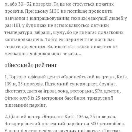
м, або 30—32 поверхів. Та це не стосується початих
проектів. При цьому МНС не поспішає проводити
навчання з відпрацьовування техніки евакуації людей у
разі НП, у будинках не встановлюються датчики
температури, вібрації, шуму, бо це вимагає додаткових
капіталовкладень. Тобто експеримент не поспішає
ставати дослідним. Залишається тільки дивитися на
мешканців-добровольців і чекати…
«Високий» рейтинг
1. Торгово-офісний центр «Європейський квартал», Київ.
139 м, 35 поверхів. Підземний супермаркет, боулінг,
кіно­театр, дитяча ігрова зона, ресторани, SPA-центри,
фітнес-клуб із 25-метровим басейном, триярусний
підземний паркінг.
2. Діловий центр «Вітрило», Київ. 136 м, 35 поверхів.
Чотирирівневий підземний паркінг на 300 автомобілів.
У народі дістав декілька влучних прізвиськ: «Праска»,