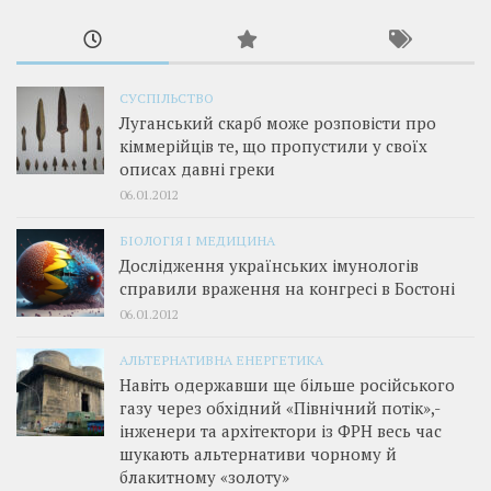
СУСПІЛЬСТВО
Луганський скарб може розповісти про
кіммерійців те, що пропустили у своїх
описах давні греки
06.01.2012
БІОЛОГІЯ І МЕДИЦИНА
Дослідження українських імунологів
справили враження на конгресі в Бостоні
06.01.2012
АЛЬТЕРНАТИВНА ЕНЕРГЕТИКА
Навіть одержавши ще більше російського
газу через обхідний «Північний потік»,­
інженери та архітектори із ФРН весь час
шукають альтернативи чорному й
блакитному «золоту»