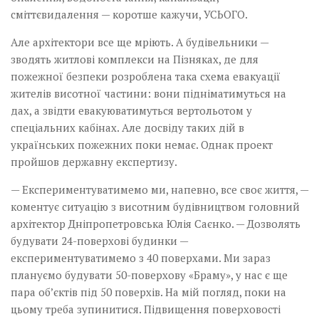
сміттєвидалення — коротше кажучи, УСЬОГО.
Але архітектори все ще мріють. А будівельники —
зводять житлові комплекси на Пізняках, де для
пожежної безпеки розроблена така схема евакуації
жителів висотної частини: вони підніматимуться на
дах, а звідти евакуюватимуться вертольотом у
спеціальних кабінах. Але досвіду таких дій в
українських пожежних поки немає. Однак проект
пройшов державну експертизу.
— Експериментуватимемо ми, напевно, все своє життя, —
коментує ситуацію з висотним будівництвом головний
архітектор Дніпропетровська Юлія Саєнко. — Дозволять
будувати 24-поверхові будинки —
експериментуватимемо з 40 поверхами. Ми зараз
плануємо будувати 50-поверхову «Браму», у нас є ще
пара об’єктів під 50 поверхів. На мій погляд, поки на
цьому треба зупинитися. Підвищення поверховості