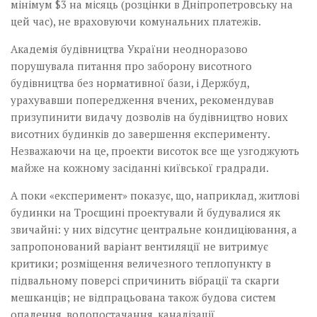
мінімум $3 на місяць (розцінки в Дніпропетровську на
цей час), не враховуючи комунальних платежів.
Академія будівництва України неодноразово
порушувала питання про заборону висотного
будівництва без нормативної бази, і Держбуд,
урахувавши попередження вчених, рекомендував
призупинити видачу дозволів на будівництво нових
висотних будинків до завершення експерименту.
Незважаючи на це, проекти висоток все ще узгод­жують
майже на кожному засіданні київської градради.
А поки «експеримент» показує, що, наприклад, житлові
будинки на Троєщині проектували й будувалися як
звичайні: у них відсутнє центральне кондиціювання, а
запропонований варіант вентиляції не витримує
критики; розміщення величезного теплопункту в
підвальному поверсі спричинить вібрації та скарги
мешканців; не відпрацьована також будова систем
опалення, водопостачання, каналізації,