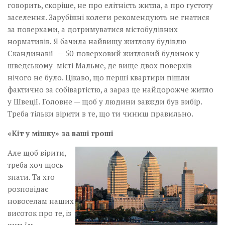
говорить, скоріше, не про елітність житла, а про густоту
заселення. Зарубіжні колеги рекомендують не гнатися
за поверхами, а дотримуватися містобудівних
нормативів. Я бачила найвищу житлову будівлю
Скандинавії — 50-поверховий житловий будинок у
шведському місті Мальме, де вище двох поверхів
нічого не було. Цікаво, що перші квартири пішли
фактично за собівартістю, а зараз це найдорожче житло
у Швеції. Головне — щоб у людини завжди був вибір.
Треба тільки вірити в те, що ти чиниш правильно.
«Кіт у мішку» за ваші гроші
Але щоб вірити,
треба хоч щось
знати. Та хто
розповідає
новоселам наших
висоток про те, із