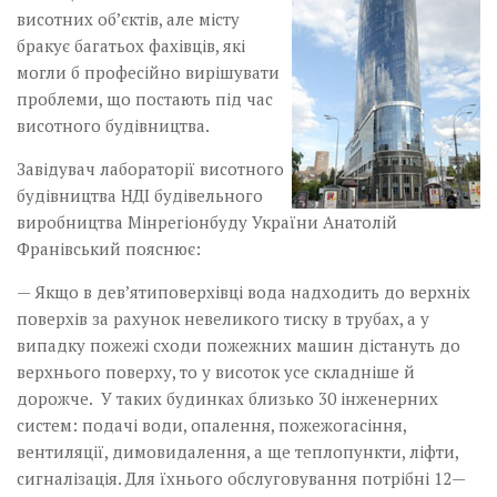
висотних об’єктів, але місту
бракує багатьох фахівців, які
могли б професійно вирішувати
проблеми, що постають під час
висотного будівництва.
Завідувач лабораторії висотного
будівництва НДІ будівельного
виробництва Мінрегіонбуду України Анатолій
Франівський пояснює:
— Якщо в дев’ятиповерхівці вода надходить до верхніх
поверхів за рахунок невеликого тиску в трубах, а у
випадку пожежі сходи пожежних машин дістануть до
верхнього поверху, то у висоток усе складніше й
дорожче. У таких будинках близько 30 інженерних
систем: подачі води, опалення, пожежогасіння,
вентиляції, димовидалення, а ще теплопункти, ліфти,
сигналізація. Для їхнього обслуговування потрібні 12—