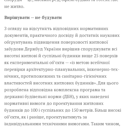
не житло.
Вирішувати — не будувати
З огляду на відсутність відповідних нормативних
документів, практичного досвіду й достатніх наукових
обґрунтувань підвищення поверховості житлової
забудови Держбуд України вирішив споруджува­ти всі
висотні житлові й суспільні будинки вище 25 поверхів
як експериментальні об’єкти — «із метою всебічної
перевірки архітектурно-планувальних, інже­нерно-тех­
ніч­них, про­ти­­­по­жеж­них та са­ні­тарно-гігієнічних
властивостей висотних житлових будинків». Для цього
розроблена відповідна комплексна програма та
державні будівельні норми (ДБН), у яких наведені
нормативні вимоги до проектування житлових
будинків до 100 і суспільних до 150 метрів. Більш високі
об’єкти, як і раніше, проектуватимуть за
індивідуальними технічними вимогами. Таким чином,