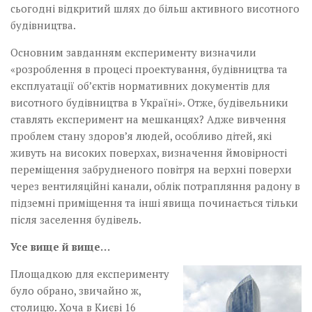
сьогодні відкритий шлях до більш активного висотного
будівництва.
Основним завданням експерименту визначили
«розроб­лення в процесі проектування, будівництва та
експлуатації об’єктів нормативних документів для
висотного будівництва в Україні». Отже, будівельники
ставлять експеримент на мешканцях? Адже вивчення
проблем стану здоров’я людей, особливо дітей, які
живуть на високих поверхах, визначення ймовірності
переміщення забрудненого повітря на верхні поверхи
через вентиляційні канали, облік потрап­ляння радону в
підземні приміщення та інші явища починається тільки
після заселення будівель.
Усе вище й вище…
Площадкою для експерименту
було обрано, звичайно ж,
столицю. Хоча в Києві 16