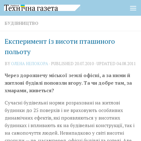
Skip to content
БУДІВНИЦТВО
Експеримент із висоти пташиного
польоту
BY
ОЛЕНА НЕПОКОРА
· PUBLISHED
20.07.2010
· UPDATED
04.08.2011
Через дорожнечу міської землі офісні, а за ними й
житлові будівлі поповзли вгору. Та чи добре там, за
хмарами, живеться?
Сучасні будівельні норми розраховані на житлові
будинки до 25 поверхів і не враховують особливих
динамічних ефектів, які проявляються у висотних
будинках і впливають як на будівельні конструкції, так і
на самопочуття людей. Невипадково у світі висотні
споруди — це, насамперед, офісні будівлі та готелі. Але