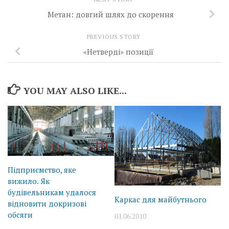
Метан: довгий шлях до скорення
PREVIOUS STORY
«Нетверді» позиції
YOU MAY ALSO LIKE...
Підприємство, яке
вижило. Як
будівельникам удалося
Каркас для майбутнього
відновити докризові
обсяги
01.06.2010