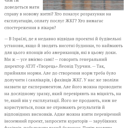
чим їм
доведеться мати
справу в новому житлі? Хто показує розрахунки на
експлуатацію, оплату послуг ЖКГ? Хто вимагає
спостереження в лікаря?
— В Ізраїлі, де я недавно відвідав проектні й будівельні
установи, якщо й зводять висотні будинки, то наймають
для цього японців або американців, які в цьому доки.
Ми ж — усе вміємо самі! — говорить генеральний
директор АТЗТ «Творець» Леонід Турчин. — Так,
прийняли норми. Але до створення норм треба було
долучити і санлікарів, і фахівців ЖКГ. У нас же зволіли
назвати це експериментом. Але його можна проводити
на дослідному зразку, який перевіряють на міцність, на
те, який він у експлуатації. Його не продають, ним не
користуються, поки не отримають результатів й
відповідних висновків. Адже можна взяти перевірений
іноземний проект, запросити кураторів — зарубіжних
фахівців, побудувати такий будинок. Потім вселяти