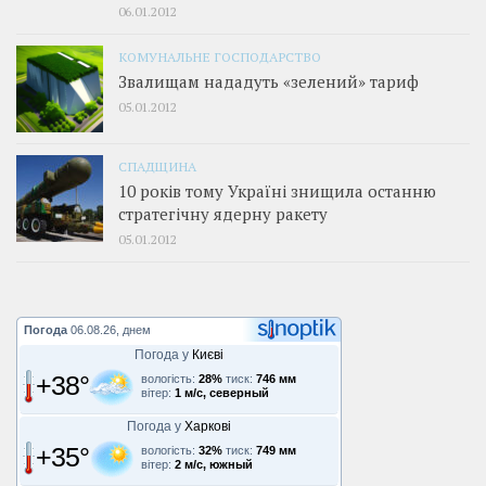
06.01.2012
КОМУНАЛЬНЕ ГОСПОДАРСТВО
Звалищам нададуть «зелений» тариф
05.01.2012
СПАДЩИНА
10 років тому Україні знищила останню
стратегічну ядерну ракету
05.01.2012
Погода
06.08.26, днем
Погода у
Києві
+38°
вологість:
28%
тиск:
746 мм
вітер:
1 м/с, северный
Погода у
Харкові
+35°
вологість:
32%
тиск:
749 мм
вітер:
2 м/с, южный