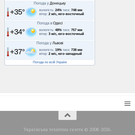
Погода у
Донецьку
+35°
вологість:
24%
тиск:
748 мм
вітер:
2 м/с, юго-восточный
Погода в
Одесі
+34°
вологість:
48%
тиск:
757 мм
вітер:
3 м/с, юго-восточный
Погода у
Львові
+37°
вологість:
19%
тиск:
738 мм
вітер:
2 м/с, юго-западный
Погода по всій Україні
Українська технічна газета © 2008-2026.