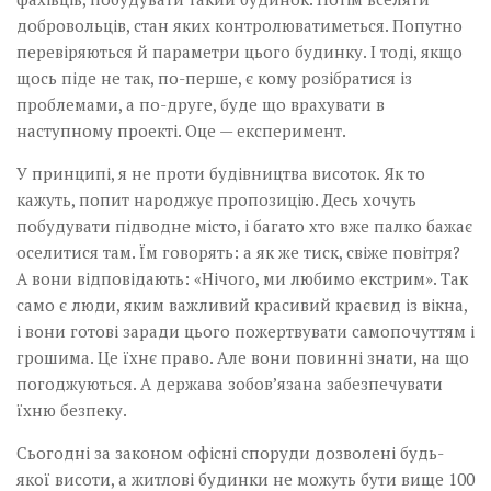
добровольців, стан яких контролюватиметься. Попутно
перевіряються й параметри цього будинку. І тоді, якщо
щось піде не так, по-перше, є кому розібратися із
проблемами, а по-друге, буде що врахувати в
наступному проекті. Оце — експеримент.
У принципі, я не проти будівництва висоток. Як то
кажуть, попит народжує пропозицію. Десь хочуть
побудувати підводне місто, і багато хто вже палко бажає
оселитися там. Їм говорять: а як же тиск, свіже повітря?
А вони відповідають: «Нічого, ми любимо екстрим». Так
само є люди, яким важливий красивий краєвид із вікна,
і вони готові заради цього пожертвувати самопочуттям і
грошима. Це їхнє право. Але вони повинні знати, на що
погоджуються. А держава зобов’язана забезпечувати
їхню безпеку.
Сьогодні за законом офісні споруди дозволені будь-
якої висоти, а житлові будинки не можуть бути вище 100