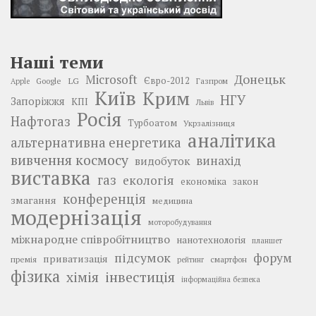
Наші теми
Донецьк
Microsoft
LG
Євро-2012
Google
Газпром
Apple
Київ
Крим
НГУ
Запоріжжя
КПІ
Львів
Росія
Нафтогаз
Турбоатом
Укрзалізниця
аналітика
альтернативна енергетика
вивчення космосу
винахід
видобуток
виставка
газ
екологія
економіка
закон
конференція
змагання
медицина
модернізація
моторобудування
міжнародне співробітництво
нанотехнологія
планшет
підсумок
форум
приватизація
премія
смартфон
рейтинг
фізика
інвестиція
хімія
інформаційна безпека