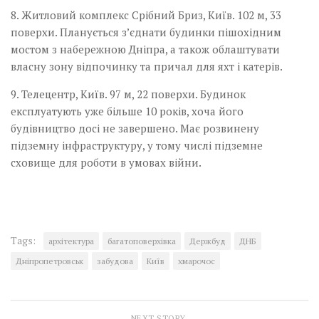
8. Житловий комплекс Срібний Бриз, Київ. 102 м, 33
поверхи. Планується з’єднати будинки пішохідним
мостом з набережною Дніпра, а також облаштувати
власну зону відпочинку та причал для яхт і катерів.
9. Телецентр, Київ. 97 м, 22 поверхи. Будинок
експлуатують уже більше 10 років, хоча його
будівництво досі не завершено. Має розвинену
підземну інфраструктуру, у тому числі підземне
сховище для роботи в умовах війни.
Tags:
архітектура
багатоповерхівка
Держбуд
ДНБ
Дніпропетровськ
забудова
Київ
хмарочос
NEXT STORY