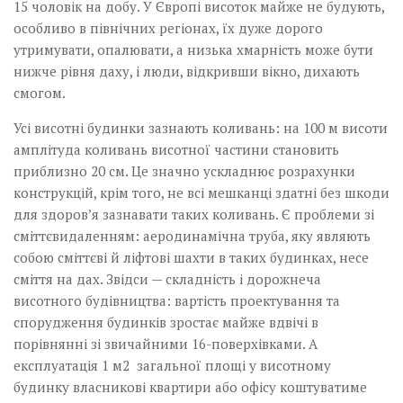
15 чоловік на добу. У Європі висоток майже не будують,
особливо в північних регіонах, їх дуже дорого
утримувати, опалювати, а низька хмарність може бути
нижче рівня даху, і люди, відкривши вікно, дихають
смогом.
Усі висотні будинки зазнають коливань: на 100 м висоти
амплітуда коливань висотної частини становить
приблизно 20 см. Це значно ускладнює розрахунки
конструкцій, крім того, не всі мешканці здатні без шкоди
для здоров’я зазнавати таких коливань. Є проблеми зі
сміттєвидаленням: аеродинамічна труба, яку являють
собою сміттєві й ліфтові шахти в таких будинках, несе
сміття на дах. Звідси — складність і дорожнеча
висотного будівництва: вартість проектування та
спорудження будинків зростає майже вдвічі в
порівнянні зі звичайними 16-поверхівками. А
експлуатація 1 м2 загальної площі у висотному
будинку власникові квартири або офісу коштуватиме