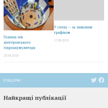
У спеку — за зимовим
графіком
Година пік
17.08.2010
дністровського
гідроакумулятора
20.04.2010
FOLLOW:
Найкращі публікації