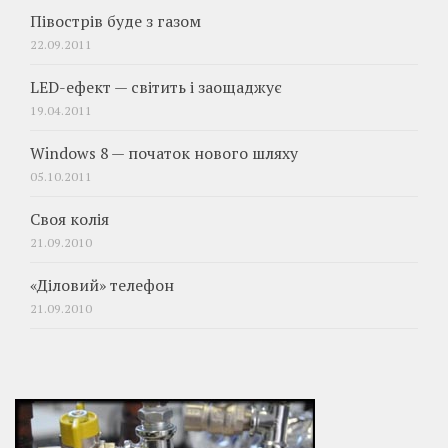
Півострів буде з газом
22.09.2011
LED-ефект — світить і заощаджує
19.04.2011
Windows 8 — початок нового шляху
05.10.2011
Своя колія
21.09.2010
«Діловий» телефон
21.09.2010