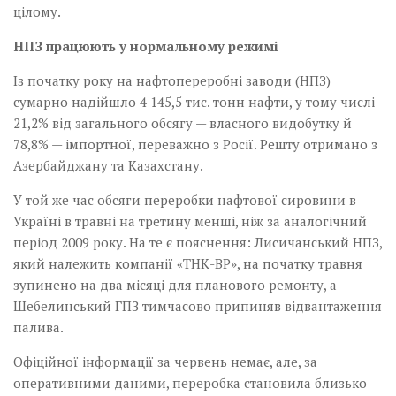
цілому.
НПЗ працюють у нормальному режимі
Із початку року на нафтопереробні заводи (НПЗ)
сумарно надійшло 4 145,5 тис. тонн нафти, у тому числі
21,2% від загального обсягу — власного видобутку й
78,8% — імпортної, переважно з Росії. Решту отримано з
Азербайджану та Казахстану.
У той же час обсяги переробки нафтової сировини в
Україні в травні на третину менші, ніж за аналогічний
період 2009 року. На те є пояснення: Лисичанський НПЗ,
який належить компанії «ТНК-BP», на початку травня
зупинено на два місяці для планового ремонту, а
Шебелинський ГПЗ тимчасово припиняв відвантаження
палива.
Офіційної інформації за червень немає, але, за
оперативними даними, переробка становила близько