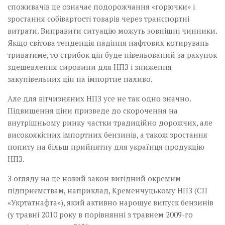
споживачів це означає подорожчання «горючки» і
зростання собівартості товарів через транспортні
витрати. Виправити ситуацію можуть зовнішні чинники.
Якщо світова тенденція падіння нафтових котирувань
триватиме, то стрибок цін буде нівельований за рахунок
здешевлення сировини для НПЗ і зниження
закупівельних цін на імпортне паливо.
Але для вітчизняних НПЗ усе не так одно значно.
Підвищення ціни призведе до скорочення на
внутрішньому ринку частки традиційно дорожчих, але
високоякісних імпортних бензинів, а також зростання
попиту на більш прийнятну для українця продукцію
НПЗ.
З огляду на це новий закон вигідний окремим
підприємствам, наприклад, Кременчуцькому НПЗ (СП
«Укртатнафта»), який активно нарощує випуск бензинів
(у травні 2010 року в порівнянні з травнем 2009-го