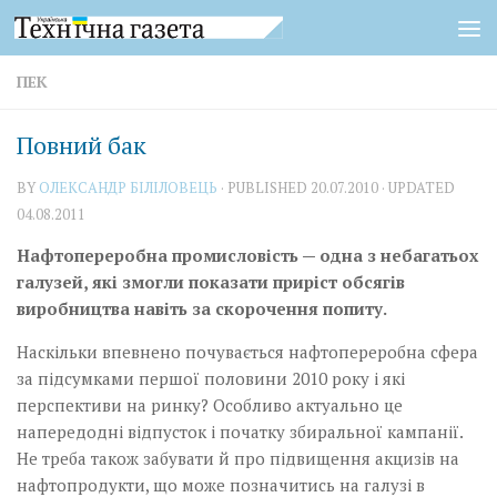
Skip to content
ПЕК
Повний бак
BY
ОЛЕКСАНДР БІЛІЛОВЕЦЬ
· PUBLISHED
20.07.2010
· UPDATED
04.08.2011
Нафтопереробна промисловість — одна з небагатьох
галузей, які змогли показати приріст обсягів
виробництва навіть за скорочення попиту.
Наскільки впевнено почувається нафтопереробна сфера
за підсумками першої половини 2010 року і які
перспективи на ринку? Особливо актуально це
напередодні відпусток і початку збиральної кампанії.
Не треба також забувати й про підвищення акцизів на
нафтопродукти, що може позначитись на галузі в