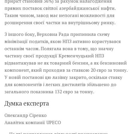
приріст становив 36%) за рахунок налагодження
прямих поставок світлої азербайджанської нафти.
Таким чином, завод має непогані можливості для
розширення своєї частки на внутрішньому ринку.
З іншого боку, Верховна Рада припинила схему
мінімізації податків, якою НПЗ активно користувався
останнім часом. Полягала вона в тому, що значну
частину своєї продукції Кременчуцький НПЗ
відвантажував не як товарний бензин, а як бензиновий
компонент, який проходив за ставкою 20 євро за тонну.
У новій постанові цю лазівку закрито, оскільки ставку
для компонентів і легких дистилятів збільшено до
загального показника 132 євро за тонну.
Думка експерта
Олександр Сіренко
Аналітик компанії UPECO