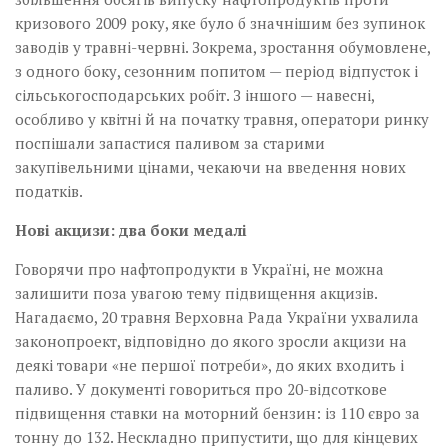
кризового 2009 року, яке було б значнішим без зупинок
заводів у травні-червні. Зокрема, зростання обумовлене,
з одного боку, сезонним попитом — період відпусток і
сільськогосподарських робіт. З іншого — навесні,
особливо у квітні й на початку травня, оператори ринку
поспішали запастися паливом за старими
закупівельними цінами, чекаючи на введення нових
податків.
Нові акцизи: два боки медалі
Говорячи про нафтопродукти в Україні, не можна
залишити поза увагою тему підвищення акцизів.
Нагадаємо, 20 травня Верховна Рада України ухвалила
законопроект, відповідно до якого зросли акцизи на
деякі товари «не першої потреби», до яких входить і
паливо. У документі говориться про 20-відсоткове
підвищення ставки на моторний бензин: із 110 євро за
тонну до 132. Нескладно припустити, що для кінцевих