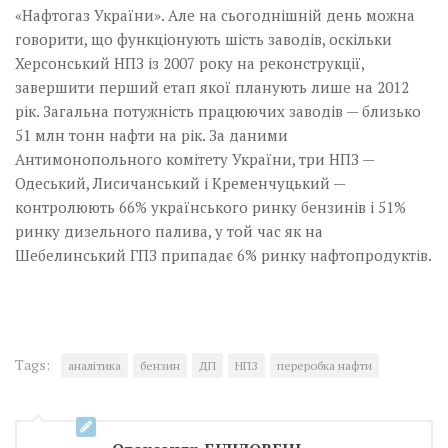
«Нафтогаз України». Але на сьогоднішній день можна
говорити, що функціонують шість заводів, оскільки
Херсонський НПЗ із 2007 року на реконструкції,
завершити перший етап якої планують лише на 2012
рік. Загальна потужність працюючих заводів — близько
51 млн тонн нафти на рік. За даними
Антимонопольного комітету України, три НПЗ —
Одеський, Лисичанський і Кременчуцький —
контролюють 66% українського ринку бензинів і 51%
ринку дизельного палива, у той час як на
Шебелинський ГПЗ припадає 6% ринку нафтопродуктів.
Tags:
аналітика
бензин
ДП
НПЗ
переробка нафти