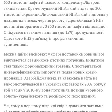
650 тис. тонн нафти й газового конденсату. Лідером
залишається Кременчуцький НПЗ, який видав до 300
тис. тонн сировини. Лисичанський НПЗ, який відновив у
двадцятих числах червня роботу, і Дрогобицький НПЗ
повинні впоратися з 70 і 50 тис. тонн нафти відповідно.
Очікується невелике падіння (до 15%) продуктивності
Одеського НПЗ у зв’язку із профілактичним
зупиненням.
Можна дійти висновку: у сфері поставок сировини все
відбувається без якихось істотних потрясінь. Винятком
став тільки форс-мажорний травень. Спостерігається
диверсифікованість імпорту та поява нових країн-
продавців. Азербайджанська та казахська нафта не
використовувалася на українських заводах 2009 року, у
той час як у 2010-му вона потіснила позиції «чорного
золота» українського та російського походження.
У цілому в першому півріччі слід відзначити загальне
збільшення обсягів випуску нафтопродуктів проти