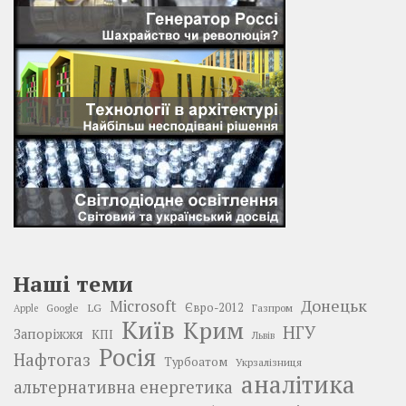
Наші теми
Донецьк
Microsoft
LG
Євро-2012
Google
Газпром
Apple
Київ
Крим
НГУ
Запоріжжя
КПІ
Львів
Росія
Нафтогаз
Турбоатом
Укрзалізниця
аналітика
альтернативна енергетика