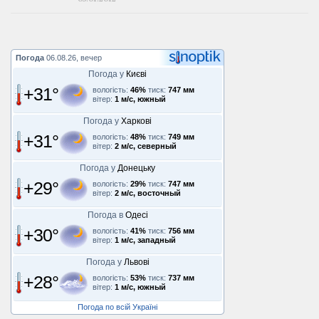
Погода
06.08.26, вечер
Погода у
Києві
+31°
вологість:
46%
тиск:
747 мм
вітер:
1 м/с, южный
Погода у
Харкові
+31°
вологість:
48%
тиск:
749 мм
вітер:
2 м/с, северный
Погода у
Донецьку
+29°
вологість:
29%
тиск:
747 мм
вітер:
2 м/с, восточный
Погода в
Одесі
+30°
вологість:
41%
тиск:
756 мм
вітер:
1 м/с, западный
Погода у
Львові
+28°
вологість:
53%
тиск:
737 мм
вітер:
1 м/с, южный
Погода по всій Україні