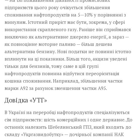
— На тлі пожвавлення діяльності промислових
підприємств цього року очікується збільшення
споживання нафтопродуктів на 5—10% у порівнянні з
минулим. Істотний приріст має бути, зокрема, у сфері
використання скрапленого газу. Раніше він сприймався
виключно як альтернативне джерело енергії, а зараз —
як повноцінне моторне паливо — більш дешева
альтернатива бензину. Нові податки не повинні істотно
вплинути на ці показники. Більш того, акцизи уведені
тільки для бензинів, тому саме в цій групі
нафтопродуктів повинна відбутися переорієнтація
кошика споживання. Наприклад, збільшення частки
марки А92 за рахунок зменшення частки А95.
Довідка «УТГ»
В Україні на переробці нафтопродуктів спеціалізуються
сім підприємств: шість комерційних і одне державне. До
останніх належить Шебелинський ГПЗ, який входить до
складу «Укргазвидобутку» — дочірньої компанії НАК