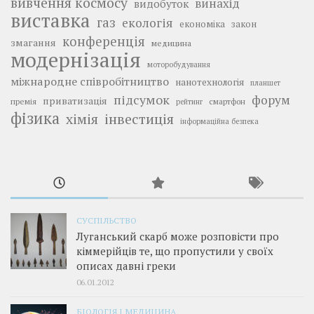
вивчення космосу
винахід
видобуток
виставка
газ
екологія
економіка
закон
конференція
змагання
медицина
модернізація
моторобудування
міжнародне співробітництво
нанотехнологія
планшет
підсумок
форум
приватизація
премія
смартфон
рейтинг
фізика
інвестиція
хімія
інформаційна безпека
СУСПІЛЬСТВО
Луганський скарб може розповісти про
кіммерійців те, що пропустили у своїх
описах давні греки
06.01.2012
БІОЛОГІЯ І МЕДИЦИНА