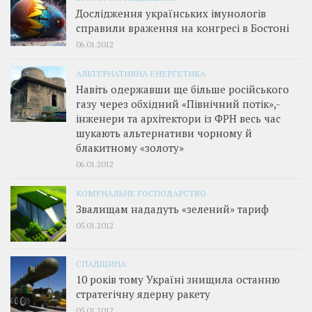
Дослідження українських імунологів
справили враження на конгресі в Бостоні
06.01.2012
АЛЬТЕРНАТИВНА ЕНЕРГЕТИКА
Навіть одержавши ще більше російського
газу через обхідний «Північний потік»,­
інженери та архітектори із ФРН весь час
шукають альтернативи чорному й
блакитному «золоту»
06.01.2012
КОМУНАЛЬНЕ ГОСПОДАРСТВО
Звалищам нададуть «зелений» тариф
05.01.2012
СПАДЩИНА
10 років тому Україні знищила останню
стратегічну ядерну ракету
05.01.2012