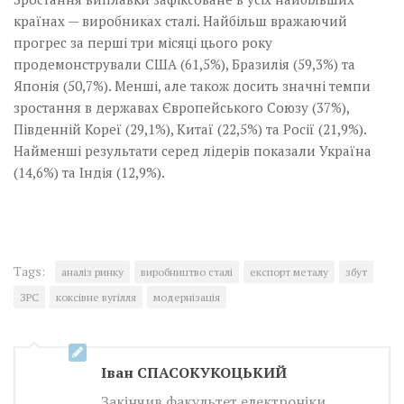
країнах — виробниках сталі. Найбільш вражаючий
прогрес за перші три місяці цього року
продемонстрували США (61,5%), Бразилія (59,3%) та
Японія (50,7%). Менші, але також досить значні темпи
зростання в державах Європейського Союзу (37%),
Південній Кореї (29,1%), Китаї (22,5%) та Росії (21,9%).
Найменші результати серед лідерів показали Україна
(14,6%) та Індія (12,9%).
Tags:
аналіз ринку
виробництво сталі
експорт металу
збут
ЗРС
коксівне вугілля
модернізація
Iван СПАСОКУКОЦЬКИЙ
Закінчив факультет електроніки