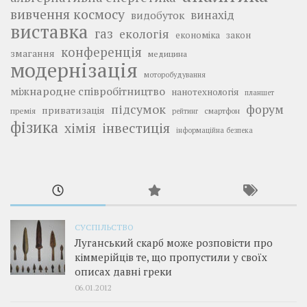
вивчення космосу
винахід
видобуток
виставка
газ
екологія
економіка
закон
конференція
змагання
медицина
модернізація
моторобудування
міжнародне співробітництво
нанотехнологія
планшет
підсумок
форум
приватизація
премія
смартфон
рейтинг
фізика
інвестиція
хімія
інформаційна безпека
СУСПІЛЬСТВО
Луганський скарб може розповісти про
кіммерійців те, що пропустили у своїх
описах давні греки
06.01.2012