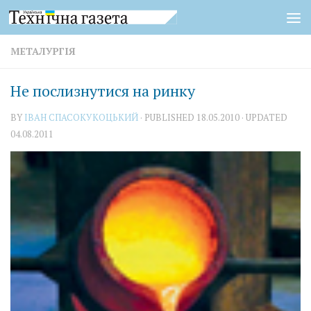
Skip to content
МЕТАЛУРГІЯ
Не послизнутися на ринку
BY
IВАН СПАСОКУКОЦЬКИЙ
· PUBLISHED
18.05.2010
· UPDATED
04.08.2011