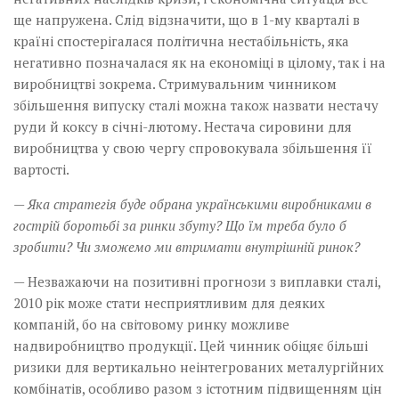
ще напружена. Слід відзначити, що в 1-му кварталі в
країні спостерігалася політична нестабільність, яка
негативно позначалася як на економіці в цілому, так і на
виробництві зокрема. Стримувальним чинником
збільшення випуску сталі можна також назвати нестачу
руди й коксу в січні-лютому. Нестача сировини для
виробництва у свою чергу спровокувала збільшення її
вартості.
— Яка стратегія буде обрана українськими виробниками в
гострій боротьбі за ринки збуту? Що їм треба було б
зробити? Чи зможемо ми втримати внутрішній ринок?
— Незважаючи на позитивні прогнози з виплавки сталі,
2010 рік може стати несприятливим для деяких
компаній, бо на світовому ринку можливе
надвиробництво продукції. Цей чинник обіцяє більші
ризики для вертикально неінтегрованих металургійних
комбінатів, особливо разом з істотним підвищенням цін