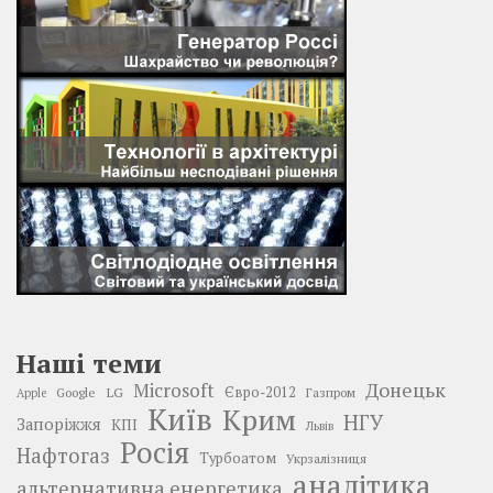
Наші теми
Донецьк
Microsoft
LG
Євро-2012
Google
Газпром
Apple
Київ
Крим
НГУ
Запоріжжя
КПІ
Львів
Росія
Нафтогаз
Турбоатом
Укрзалізниця
аналітика
альтернативна енергетика