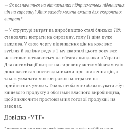
— Як позначиться на вітчизняних підприємствах підвищення
цін на сировину? Яких заходів можна вжити для скорочення
витрат?
— У структурі витрат на виробництво сталі близько 70%
становлять витрати на сировину, тому її ціна дуже
важлива. У свою чергу підвищення цін на коксівне
вугілля й залізну руду в 1-му кварталі цього року вже
негативно позначиться на обсягах виплавки в Україні.
Для оптимізації витрат на сировину меткомбінатам слід
домовлятися з постачальниками про зниження цін, а
також укладати довгострокові контракти на
прийнятних умовах. Також необхідно збалансувати збут
кінцевого продукту з обсягами власного виробництва,
щоб виключити простоювання готової продукції на
заводах.
Довідка «УТГ»
Зростання виплавки зафіксоване в усіх найбільших