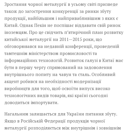
Зростання чорної металургії в усьому світі призведе
також до загострення конкуренції за ринки збуту
продукції, найбільшим і найпривабливішим з яких є
Китай. Однак Пекін не поспішає віддавати свій ринок
іноземцям. Про це свідчить п’ятирічний план розвитку
китайської металургії на 2011—2015 роки, що
обговорювався на недавній конференції, проведеній
тамтешнім міністерством промисловості та
інформаційних технологій. Розвиток галузі в Китаї має
бути в першу чергу спрямований на задоволення
внутрішнього попиту на чавун та сталь. Особливий
акцент робився на необхідності модернізації
виробництв для того, щоб освоїти випуск високо
технологічних видів товарів, які країні сьогодні
доводиться імпортувати.
Нагальним залишається для України питання збуту.
Якщо в Російській Федерації продукція чорної
металургії розподіляється між внутрішнім і зовнішнім