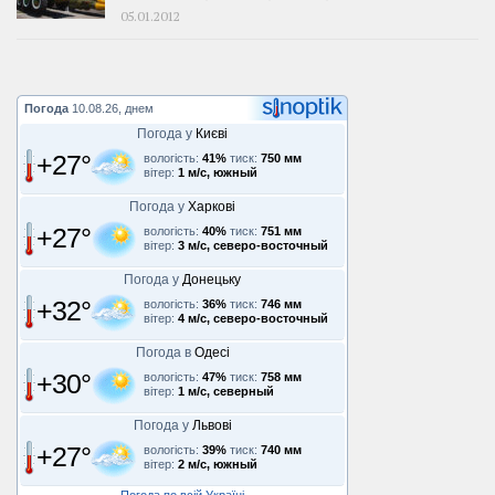
05.01.2012
Погода
10.08.26, днем
Погода у
Києві
+27°
вологість:
41%
тиск:
750 мм
вітер:
1 м/с, южный
Погода у
Харкові
+27°
вологість:
40%
тиск:
751 мм
вітер:
3 м/с, северо-восточный
Погода у
Донецьку
+32°
вологість:
36%
тиск:
746 мм
вітер:
4 м/с, северо-восточный
Погода в
Одесі
+30°
вологість:
47%
тиск:
758 мм
вітер:
1 м/с, северный
Погода у
Львові
+27°
вологість:
39%
тиск:
740 мм
вітер:
2 м/с, южный