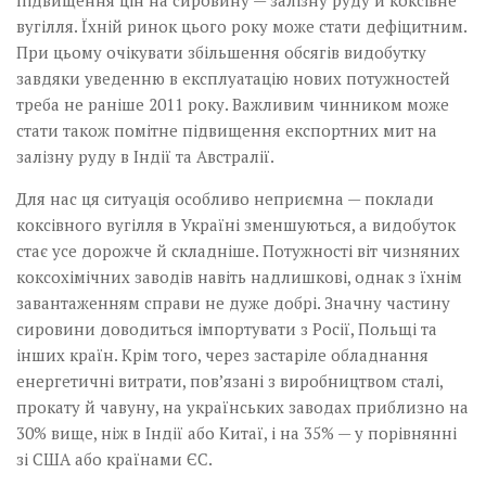
підвищення цін на сировину — залізну руду й коксівне
вугілля. Їхній ринок цього року може стати дефіцитним.
При цьому очікувати збільшення обсягів видобутку
завдяки уведенню в експлуатацію нових потужностей
треба не раніше 2011 року. Важливим чинником може
стати також помітне підвищення експортних мит на
залізну руду в Індії та Австралії.
Для нас ця ситуація особливо неприємна — поклади
коксівного вугілля в Україні зменшуються, а видобуток
стає усе дорожче й складніше. Потужності віт чизняних
коксохімічних заводів навіть надлишкові, однак з їхнім
завантаженням справи не дуже добрі. Значну частину
сировини доводиться імпортувати з Росії, Польщі та
інших країн. Крім того, через застаріле обладнання
енергетичні витрати, пов’язані з виробництвом сталі,
прокату й чавуну, на українських заводах приблизно на
30% вище, ніж в Індії або Китаї, і на 35% — у порівнянні
зі США або країнами ЄС.