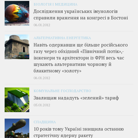
БІОЛОГІЯ І МЕДИЦИНА
Дослідження українських імунологів
справили враження на конгресі в Бостоні
06.01.2012
АЛЬТЕРНАТИВНА ЕНЕРГЕТИКА
Навіть одержавши ще більше російського
газу через обхідний «Північний потік»,­
інженери та архітектори із ФРН весь час
шукають альтернативи чорному й
блакитному «золоту»
06.01.2012
КОМУНАЛЬНЕ ГОСПОДАРСТВО
Звалищам нададуть «зелений» тариф
05.01.2012
СПАДЩИНА
10 років тому Україні знищила останню
стратегічну ядерну ракету