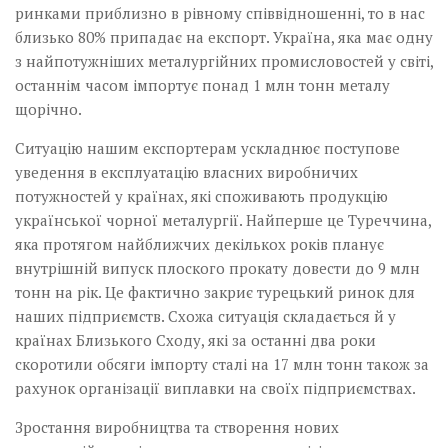
ринками приблизно в рівному співвідношенні, то в нас
близько 80% припадає на експорт. Україна, яка має одну
з найпотужніших металургійних промисловостей у світі,
останнім часом імпортує понад 1 млн тонн металу
щорічно.
Ситуацію нашим експортерам ускладнює поступове
уведення в експлуатацію власних виробничих
потужностей у країнах, які споживають продукцію
української чорної металургії. Найперше це Туреччина,
яка протягом найближчих декількох років планує
внутрішній випуск плоского прокату довести до 9 млн
тонн на рік. Це фактично закриє турецький ринок для
наших підприємств. Схожа ситуація складається й у
країнах Близького Сходу, які за останні два роки
скоротили обсяги імпорту сталі на 17 млн тонн також за
рахунок організації виплавки на своїх підприємствах.
Зростання виробництва та створення нових