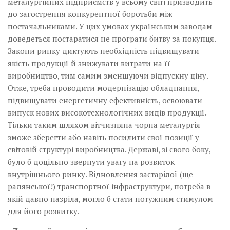
металургійних підприємств у всьому світі призводить
до загострення конкурентної боротьби між
постачальниками. У цих умовах українським заводам
доведеться постаратися не програти битву за покупця.
Закони ринку диктують необхідність підвищувати
якість продукції й знижувати витрати на її
виробництво, тим самим зменшуючи відпускну ціну.
Отже, треба проводити модернізацію обладнання,
підвищувати енергетичну ефективність, освоювати
випуск нових високотехнологічних видів продукції.
Тільки таким шляхом вітчизняна чорна металургія
зможе зберегти або навіть посилити свої позиції у
світовій структурі виробництва. Державі, зі свого боку,
було б доцільно звернути увагу на розвиток
внутрішнього ринку. Відновлення застарілої (ще
радянської!) транспортної інфраструктури, потреба в
якій давно назріла, могло б стати потужним стимулом
для його розвитку.