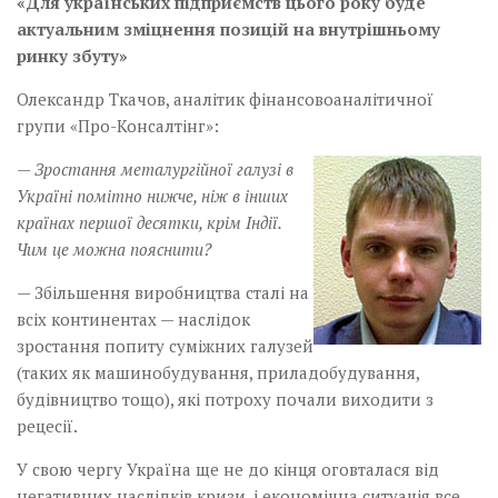
«Для українських підприємств цього року буде
актуальним зміцнення позицій на внутрішньому
ринку збуту»
Олександр Ткачов, аналітик фінансовоаналітичної
групи «Про-Консалтінг»:
— Зростання металургійної галузі в
Україні помітно нижче, ніж в інших
країнах першої десятки, крім Індії.
Чим це можна пояснити?
— Збільшення виробництва сталі на
всіх континентах — наслідок
зростання попиту суміжних галузей
(таких як машинобудування, приладобудування,
будівництво тощо), які потроху почали виходити з
рецесії.
У свою чергу Україна ще не до кінця оговталася від
негативних наслідків кризи, і економічна ситуація все