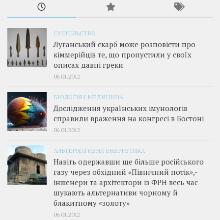
СУСПІЛЬСТВО
Луганський скарб може розповісти про
кіммерійців те, що пропустили у своїх
описах давні греки
06.01.2012
БІОЛОГІЯ І МЕДИЦИНА
Дослідження українських імунологів
справили враження на конгресі в Бостоні
06.01.2012
АЛЬТЕРНАТИВНА ЕНЕРГЕТИКА
Навіть одержавши ще більше російського
газу через обхідний «Північний потік»,­
інженери та архітектори із ФРН весь час
шукають альтернативи чорному й
блакитному «золоту»
06.01.2012