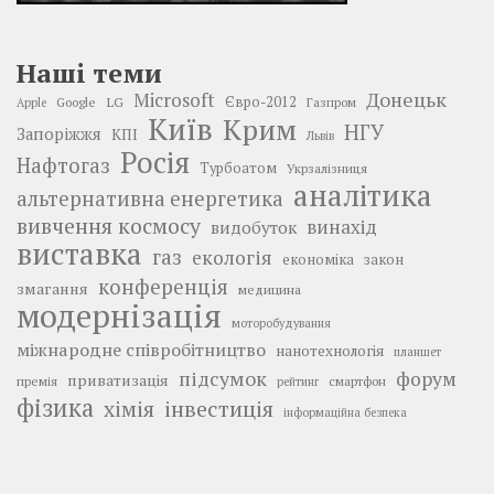
Наші теми
Донецьк
Microsoft
LG
Євро-2012
Google
Газпром
Apple
Київ
Крим
НГУ
Запоріжжя
КПІ
Львів
Росія
Нафтогаз
Турбоатом
Укрзалізниця
аналітика
альтернативна енергетика
вивчення космосу
винахід
видобуток
виставка
газ
екологія
економіка
закон
конференція
змагання
медицина
модернізація
моторобудування
міжнародне співробітництво
нанотехнологія
планшет
підсумок
форум
приватизація
премія
смартфон
рейтинг
фізика
інвестиція
хімія
інформаційна безпека