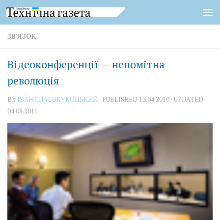
Skip to content
ЗВ'ЯЗОК
Відеоконференції — непомітна
революція
BY
IВАН СПАСОКУКОЦЬКИЙ
· PUBLISHED
13.04.2010
· UPDATED
04.08.2011