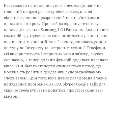
Незважаючи на те, що побутова відеотелефонія — не
головний напрям розвитку відеозв’язку, масові
відеотелефони вже розроблені й мають з’явитися в
продажі цього року. Про свій намір випустити таку
продукцію заявили Samsung, LG і Panasonic. Апарати цих
компаній ґрунтуються на спільному застосуванні трьох
поширених технологій: телебачення, широкосмужного
доступу до Інтернету та інтернет-телефонії. Телефони,
які використовують Інтернет як канал зв’язку, існують
уже давно, а тепер до їхніх функцій додалася передача
відео. Утім, багато експертів сумніваються у тому, що
можливість робити відеодзвінки буде затребуваною
споживачем. Крім того, вона давно реалізована в таких
популярних програмах, як ICQ, Skype і Google Talk, для
яких не треба купувати додаткові пристрої (крім веб-
камери).