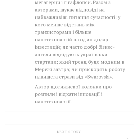
мегагерци і гігафлопси. Разом з
авторами, шукає відповіді на
найважливіші питання сучасності: у
кого менше відстань між
транзисторами і більше
нанотехнологій на один долар
інвестицій; як часто добрі бізнес-
ангели відвідують українськи
стартапи; який тренд буде модним в
Мережі завтра; чи прискорять роботу
планшета стрази від «Swarovski».
Автор щотижневої колонки про
розпили і відкати
інновації і
нанотехнології.
NEXT STORY