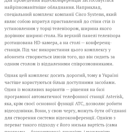
Для проведення відеоконференцій застосовується
найрізноманітніше обладнання. Наприклад,
спеціальний комплекс компанії Cisco Systems, який
являє собою впритул приставлений до стіни стіл із
установленим у торці телевізором, ширина якого
дорівнює ширині стола. На верхній панелі телевізора
розташована HD-камера, а на столі — конференц-
станція. Під час використання цього комплексу у
абонента створюється ілюзія того, що він сидить за
одним столом із віддаленими співрозмовниками.
Однак цей комплекс досить дорогий, тому в Україні
частіше користуються більш доступними засобами.
Один із можливих варіантів — рішення на базі
програмної автоматичної телефонної станції Asterisk,
яка, крім своєї основної функції АТС, дозволяє робити
відеодзвінки. Вони, у свою чергу, можуть бути об’єднані
для створення системи відеоконференції. Однією з
переваг такого підходу є його низька вартість (сама
програма — безкоштовна), гнучкість і можливість