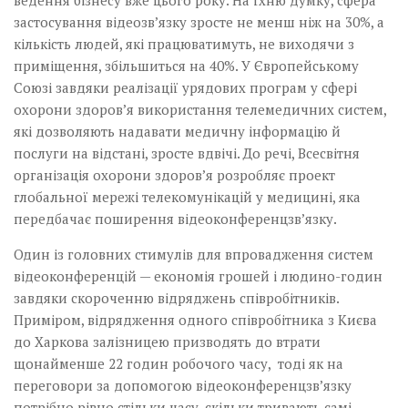
ведення бізнесу вже цього року. На їхню думку, сфера
застосування відеозв’язку зросте не менш ніж на 30%, а
кількість людей, які працюватимуть, не виходячи з
приміщення, збільшиться на 40%. У Європейському
Союзі завдяки реалізації урядових програм у сфері
охорони здоров’я використання телемедичних систем,
які дозволяють надавати медичну інформацію й
послуги на відстані, зросте вдвічі. До речі, Всесвітня
організація охорони здоров’я розробляє проект
глобальної мережі телекомунікацій у медицині, яка
передбачає поширення відеоконференцзв’язку.
Один із головних стимулів для впровадження систем
відео­конференцій — економія грошей і людино-годин
завдяки скороченню відряджень співробітників.
Приміром, відрядження одного співробітника з Києва
до Харкова залізницею призводять до втрати
щонайменше 22 годин робочого часу, тоді як на
переговори за допомогою відеоконференцзв’язку
потрібно рівно стільки часу, скільки тривають самі