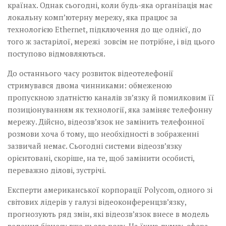
країнах. Однак сьогодні, коли будь-яка організація має
локальну комп’ютерну мережу, яка працює за
технологією Ethernet, підключення до ще однієї, до
того ж застарілої, мережі зовсім не потрібне, і від цього
поступово відмовляються.
До останнього часу розвиток відеотелефонії
стримувався двома чинниками: обмеженою
пропускною здатністю каналів зв’язку й помилковим її
позиціонуванням як технології, яка заміняє телефонну
мережу. Дійсно, відеозв’язок не замінить телефонної
розмови хоча б тому, що необхідності в зображенні
зазвичай немає. Сьогодні системи відеозв’язку
орієнтовані, скоріше, на те, щоб замінити особисті,
переважно ділові, зустрічі.
Експерти американської кор­порації Polycom, одного зі
світових лідерів у галузі відео­кон­ференцзв’язку,
прогнозують ряд змін, які відео­зв’язок внесе в модель