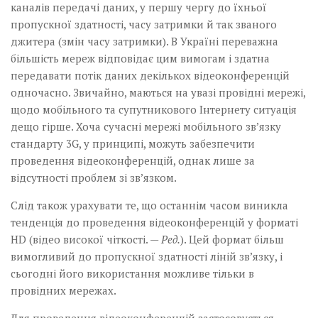
каналів передачі даних, у першу чергу до їхньої
пропускної здатно­сті, часу затримки й так званого
джитера (змін часу затримки). В Україні переважна
більшість мереж відповідає цим вимогам і здатна
передавати потік даних декількох відеоконференцій
одночасно. Звичайно, маються на увазі провідні мережі,
щодо мобільного та супутникового Інтернету ситуація
дещо гірше. Хоча сучасні мережі мобільного зв’язку
стандарту 3G, у принципі, можуть забезпечити
проведення відеоконференцій, однак лише за
відсутності проблем зі зв’язком.
Слід також урахувати те, що останнім часом виникла
тенденція до проведення відео­конференцій у форматі
HD (відео високої чіткості. —
Ред.
). Цей формат більш
вимогливий до пропускної здатності ліній зв’язку, і
сьогодні його використання можливе тільки в
провідних мережах.