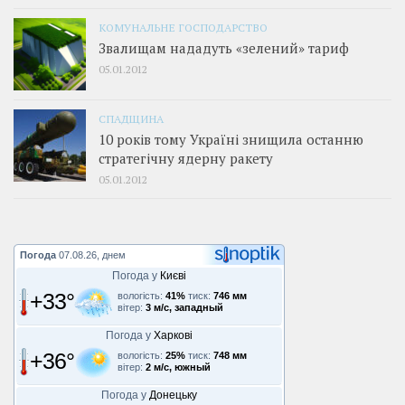
КОМУНАЛЬНЕ ГОСПОДАРСТВО
Звалищам нададуть «зелений» тариф
05.01.2012
СПАДЩИНА
10 років тому Україні знищила останню
стратегічну ядерну ракету
05.01.2012
Погода
07.08.26, днем
Погода у
Києві
+33°
вологість:
41%
тиск:
746 мм
вітер:
3 м/с, западный
Погода у
Харкові
+36°
вологість:
25%
тиск:
748 мм
вітер:
2 м/с, южный
Погода у
Донецьку