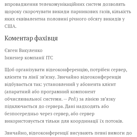
впровадження телекомунікаційних систем дозволять
щороку скорочувати викиди парникових газів, кількість
яких еквіва­­лентна половині річного обсягу викидів у
США.
Коментар фахівця
Євген Вакуленко
Інженер компанії ITC
Щоб організувати відеоконференцію, потрібен сервер,
клієнти та лінії зв’язку. Звичайно відеоконференція
відбувається так: установлений у абонента клієнт
(апаратний або програмний компонент
обчислювальної системи. —
Ред.
) за лінією зв’язку
підключається до сервера. Дані надходять або
безпосередньо через сервер, або сервер
використовується тільки для координації їх потоків.
Звичайно, відеоконференції вису­вають певні вимоги до