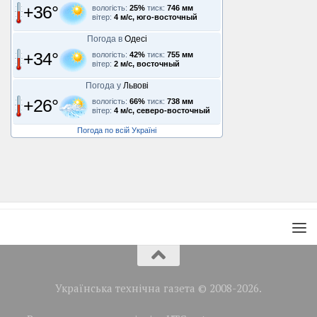
+36°
вологість:
25%
тиск:
746 мм
вітер:
4 м/с, юго-восточный
Погода в
Одесі
+34°
вологість:
42%
тиск:
755 мм
вітер:
2 м/с, восточный
Погода у
Львові
+26°
вологість:
66%
тиск:
738 мм
вітер:
4 м/с, северо-восточный
Погода по всій Україні
Українська технічна газета © 2008-2026.