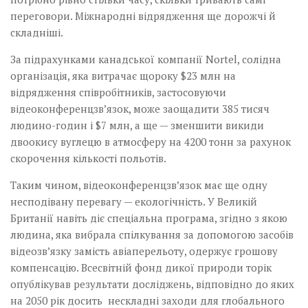
переговори. Міжнародні відрядження ще дорожчі й
складніші.
За підрахунками канадської компанії Nortel, солідна
організація, яка витрачає щороку $23 млн на
відрядження співробітників, застосовуючи
відеоконференцзв’язок, може заощадити 385 тисяч
людино-годин і $7 млн, а ще — зменшити викиди
двоокису вуглецю в атмосферу на 4200 тонн за рахунок
скорочення кількості польотів.
Таким чином, відеоконфе­ренц­зв’язок має ще одну
несподівану перевагу — екологічність. У Великій
Британії навіть діє спеціальна програма, згідно з якою
людина, яка вибрала спілкування за допомогою засобів
відеозв’язку замість авіаперельоту, одержує грошову
компенсацію. Все­світній фонд дикої природи торік
опублікував результати досліджень, відповідно до яких
на 2050 рік досить нескладні заходи для глобального