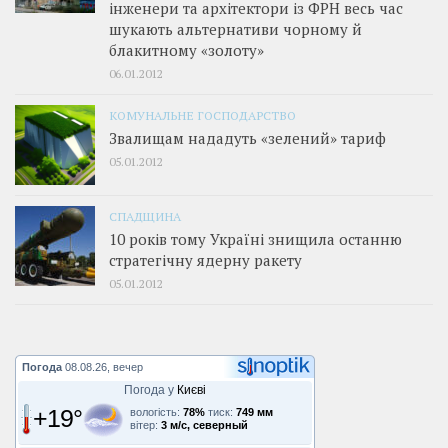
інженери та архітектори із ФРН весь час
шукають альтернативи чорному й
блакитному «золоту»
06.01.2012
КОМУНАЛЬНЕ ГОСПОДАРСТВО
Звалищам нададуть «зелений» тариф
05.01.2012
СПАДЩИНА
10 років тому Україні знищила останню
стратегічну ядерну ракету
05.01.2012
Погода
08.08.26, вечер
Погода у
Києві
+19°
вологість:
78%
тиск:
749 мм
вітер:
3 м/с, северный