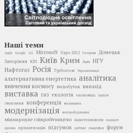
Наші теми
Донецьк
Microsoft
LG
Євро-2012
Google
Газпром
Apple
Київ
Крим
НГУ
Запоріжжя
КПІ
Львів
Росія
Нафтогаз
Турбоатом
Укрзалізниця
аналітика
альтернативна енергетика
вивчення космосу
винахід
видобуток
виставка
газ
екологія
економіка
закон
конференція
змагання
медицина
модернізація
моторобудування
міжнародне співробітництво
нанотехнологія
планшет
підсумок
форум
приватизація
премія
смартфон
рейтинг