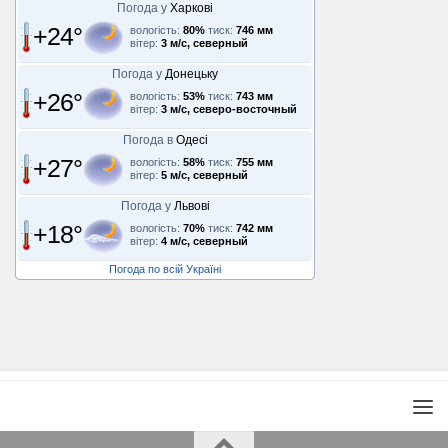
Погода у
Харкові
+24°
вологість:
80%
тиск:
746 мм
вітер:
3 м/с, северный
Погода у
Донецьку
+26°
вологість:
53%
тиск:
743 мм
вітер:
3 м/с, северо-восточный
Погода в
Одесі
+27°
вологість:
58%
тиск:
755 мм
вітер:
5 м/с, северный
Погода у
Львові
+18°
вологість:
70%
тиск:
742 мм
вітер:
4 м/с, северный
Погода по всій Україні