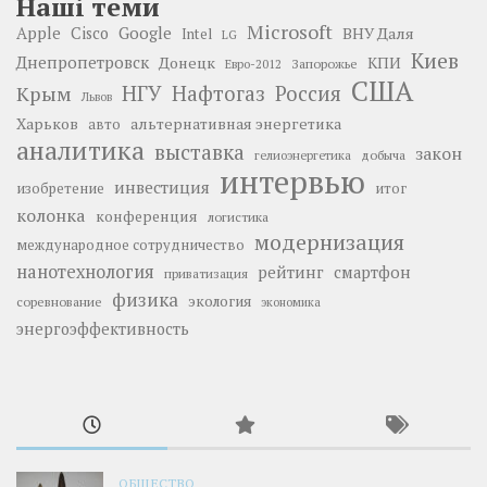
Наші теми
Microsoft
Google
Apple
Cisco
ВНУ Даля
Intel
LG
Киев
Днепропетровск
Донецк
КПИ
Запорожье
Евро-2012
США
НГУ
Нафтогаз
Крым
Россия
Львов
Харьков
альтернативная энергетика
авто
аналитика
выставка
закон
добыча
гелиоэнергетика
интервью
инвестиция
изобретение
итог
колонка
конференция
логистика
модернизация
международное сотрудничество
нанотехнология
рейтинг
смартфон
приватизация
физика
экология
соревнование
экономика
энергоэффективность
ОБЩЕСТВО