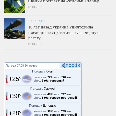
Свалки поставят на «зеленый» тариф
05.01.2012
НАСЛЕДИЕ
10 лет назад украина уничтожила
последнюю стратегическую ядерную
ракету
05.01.2012
Погода
07.08.26, вечер
Погода у
Києві
+25°
вологість:
72%
тиск:
746 мм
вітер:
2 м/с, северный
Погода у
Харкові
+30°
вологість:
46%
тиск:
747 мм
вітер:
1 м/с, северо-восточный
Погода у
Донецьку
+28°
вологість:
38%
тиск:
745 мм
вітер:
3 м/с, северо-восточный