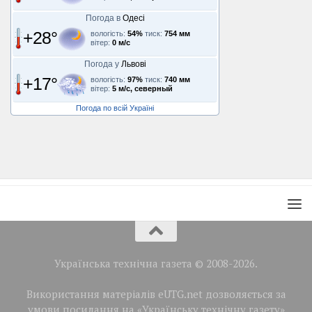
Погода в
Одесі
+28°
вологість:
54%
тиск:
754 мм
вітер:
0 м/с
Погода у
Львові
+17°
вологість:
97%
тиск:
740 мм
вітер:
5 м/с, северный
Погода по всій Україні
Українська технічна газета © 2008-2026.
Використання матеріалів eUTG.net дозволяється за
умови посилання на «Українську технічну газету»