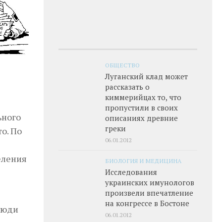
ОБЩЕСТВО
Луганский клад может
рассказать о
киммерийцах то, что
пропустили в своих
ьного
описаниях древние
греки
о. По
06.01.2012
еления
БИОЛОГИЯ И МЕДИЦИНА
Исследования
украинских имунологов
произвели впечатление
на конгрессе в Бостоне
люди
06.01.2012