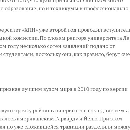
ко: от того, что вузы принимают слишком много
е образование, но и техникумы и профессионально
ерситет «ХПИ» уже второй год проводил вступите
ной комиссии. По словам ректора университета Л
том году несколько сотен заявлений подано от
студентами, поскольку они, как правило, берут оч
ризнан лучшим вузом мира в 2010 году по версии
рвую строчку рейтинга впервые за последние семь л
сталось американским Гарварду и Йелю. При этом
ия по уже сложившейся традиции разделили между