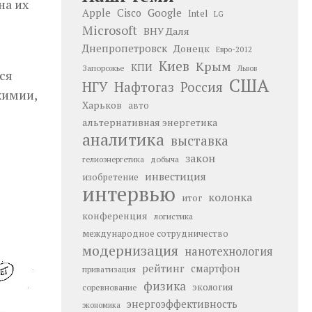
на их
Google
Apple
Cisco
Intel
LG
Microsoft
ВНУ Даля
Днепропетровск
Донецк
Евро-2012
Киев
Крым
КПИ
Запорожье
Львов
ся
США
НГУ
Нафтогаз
Россия
химии,
Харьков
авто
альтернативная энергетика
аналитика
выставка
закон
добыча
гелиоэнергетика
инвестиция
изобретение
интервью
колонка
итог
конференция
логистика
международное сотрудничество
модернизация
нанотехнология
рейтинг
смартфон
приватизация
физика
экология
соревнование
энергоэффективность
экономика