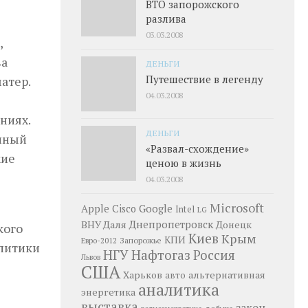
ВТО запорожского
разлива
03.03.2008
,
ва
ДЕНЬГИ
Путешествие в легенду
атер.
04.03.2008
ниях.
ДЕНЬГИ
енный
«Развал-схождение»
кие
ценою в жизнь
04.03.2008
Microsoft
Google
Apple
Cisco
Intel
LG
Днепропетровск
ВНУ Даля
Донецк
кого
Киев
Крым
КПИ
Запорожье
Евро-2012
алитики
НГУ
Нафтогаз
Россия
Львов
США
Харьков
альтернативная
авто
аналитика
энергетика
выставка
закон