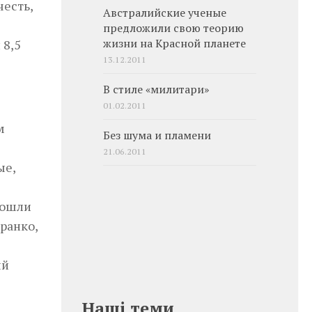
честь,
Австралийские ученые
предложили свою теорию
 8,5
жизни на Красной планете
13.12.2011
В стиле «милитари»
01.02.2011
м
Без шума и пламени
21.06.2011
ые,
вошли
ранко,
ый
Наші теми