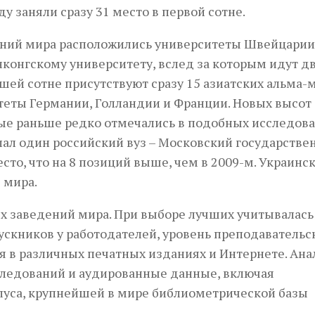
у заняли сразу 31 место в первой сотне.
дений мира расположились университеты Швейцарии
нконгскому университету, вслед за которым идут д
чшей сотне присутствуют сразу 15 азиатских альма-м
теты Германии, Голландии и Франции. Новых высот
ые раньше редко отмечались в подобных исследова
опал один российский вуз – Московский государств
сто, что на 8 позиций выше, чем в 2009-м. Украинс
 мира.
ых заведений мира. При выборе лучших учитывалась
ускников у работодателей, уровень преподавательс
ия в различных печатных изданиях и Интернете. Ан
ледований и аудированные данные, включая
пуса, крупнейшей в мире библиометрической базы