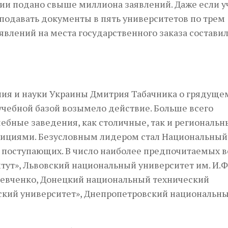
ации подано свыше миллиона заявлений. Даже если у
подавать документы в пять университетов по трем
явлений на места государственного заказа составил
ания и науки Украины Дмитрия Табачника о грядуще
 учебной базой возымело действие. Больше всего
бные заведения, как столичные, так и региональн
ициями. Безусловным лидером стал Национальный
а поступающих. В число наиболее предпочитаемых 
ут», Львовский национальный университет им. И.Ф
Шевченко, Донецкий национальный технический
ский университет», Днепропетровский национальн