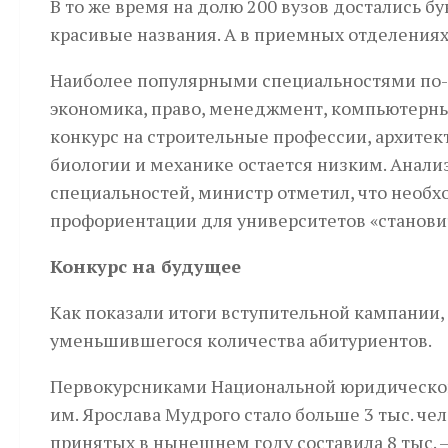
В то же время на долю 200 вузов достались б
красивые названия. А в приемных отделениях
Наиболее популярными специальностями по
экономика, право, менеджмент, компьютерны
конкурс на строительные профессии, архитект
биологии и механике остается низким. Анали
специальностей, министр отметил, что необх
профориентации для университетов «становит
Конкурс на будущее
Как показали итоги вступительной кампании,
уменьшившегося количества абитуриентов.
Первокурсниками Нацио­нальной юридическ
им. Ярослава Мудрого стало больше 3 тыс. че
принятых в нынешнем году составила 8 тыс. 