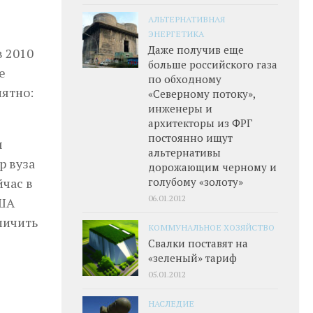
АЛЬТЕРНАТИВНАЯ
ЭНЕРГЕТИКА
Даже получив еще
 2010
больше российского газа
е
по обходному
нятно:
«Северному потоку»,
инженеры и
архитекторы из ФРГ
постоянно ищут
ы
альтернативы
р вуза
дорожающим черному и
йчас в
голубому «золоту»
06.01.2012
США
личить
КОММУНАЛЬНОЕ ХОЗЯЙСТВО
Свалки поставят на
«зеленый» тариф
05.01.2012
НАСЛЕДИЕ