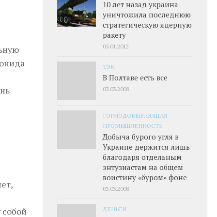
10 лет назад украина
-
уничтожила последнюю
стратегическую ядерную
ракету
05.01.2012
льную
еонида
ТЭК
В Полтаве есть все
ень
03.03.2008
ГОРНОДОБЫВАЮЩАЯ
ПРОМЫШЛЕННОСТЬ
Добыча бурого угля в
Украине держится лишь
благодаря отдельным
энтузиастам на общем
воистину «буром» фоне
ет,
03.03.2008
ДЕНЬГИ
 собой