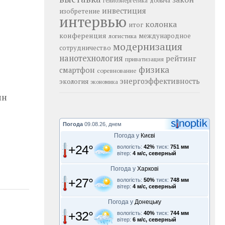
добыча
гелиоэнергетика
инвестиция
изобретение
интервью
колонка
итог
конференция
логистика
международное
модернизация
сотрудничество
нанотехнология
рейтинг
приватизация
физика
смартфон
соревнование
энергоэффективность
экология
экономика
ин
Погода
09.08.26, днем
Погода у
Києві
+24°
вологість:
42%
тиск:
751 мм
вітер:
4 м/с, северный
Погода у
Харкові
+27°
вологість:
50%
тиск:
748 мм
вітер:
4 м/с, северный
Погода у
Донецьку
+32°
вологість:
40%
тиск:
744 мм
вітер:
6 м/с, северный