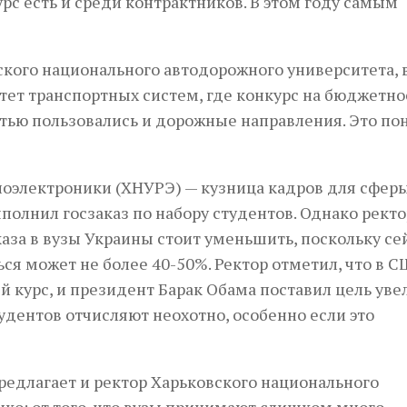
урс есть и среди контрактников. В этом году самым
ого национального автодорожного университета, в
тет транспортных систем, где конкурс на бюджетно
стью пользовались и дорожные направления. Это по
о­электроники (ХНУРЭ) — кузница кадров для сфер
лнил госзаказ по набору студентов. Однако ректо
аза в вузы Украины стоит уменьшить, поскольку се
ься может не более 40-50%. Ректор отметил, что в 
 курс, и президент Барак Обама поставил цель уве
тудентов отчисляют неохотно, особенно если это
редлагает и ректор Харьковского национального