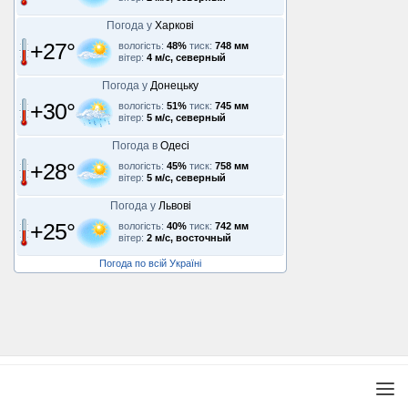
Погода у
Харкові
+27°
вологість:
48%
тиск:
748 мм
вітер:
4 м/с, северный
Погода у
Донецьку
+30°
вологість:
51%
тиск:
745 мм
вітер:
5 м/с, северный
Погода в
Одесі
+28°
вологість:
45%
тиск:
758 мм
вітер:
5 м/с, северный
Погода у
Львові
+25°
вологість:
40%
тиск:
742 мм
вітер:
2 м/с, восточный
Погода по всій Україні