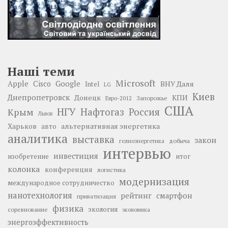
Наші теми
Microsoft
Google
Apple
Cisco
ВНУ Даля
Intel
LG
Киев
Днепропетровск
Донецк
КПИ
Запорожье
Евро-2012
США
НГУ
Нафтогаз
Крым
Россия
Львов
Харьков
альтернативная энергетика
авто
аналитика
выставка
закон
добыча
гелиоэнергетика
интервью
инвестиция
изобретение
итог
колонка
конференция
логистика
модернизация
международное сотрудничество
нанотехнология
рейтинг
смартфон
приватизация
физика
экология
соревнование
экономика
энергоэффективность