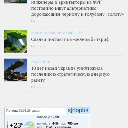
инженеры и архитекторы из ФРГ
постоянно ищут альтернативы
дорожающим черному и голубому «золоту»
06.01.2012
КОММУНАЛЬНОЕ ХОЗЯЙСТВО
Свалки поставят на «зеленый» тариф
05.01.2012
НАСЛЕДИЕ
10 лет назад украина уничтожила
последнюю стратегическую ядерную
ракету
05.01.2012
Погода
09.08.26, днем
Погода у
Києві
+23°
вологість:
44%
тиск:
750 мм
вітер:
2 м/с, северный