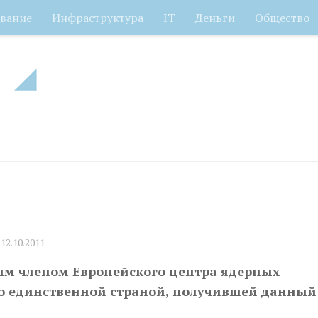
вание
Инфраструктура
IT
Деньги
Общество
О
12.10.2011
ым членом Европейского центра ядерных
то единственной страной, получившей данный