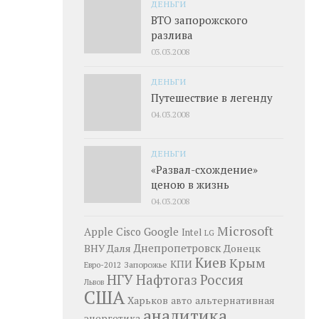
ДЕНЬГИ
ВТО запорожского
разлива
03.03.2008
ДЕНЬГИ
Путешествие в легенду
04.03.2008
ДЕНЬГИ
«Развал-схождение»
ценою в жизнь
04.03.2008
Microsoft
Google
Apple
Cisco
Intel
LG
Днепропетровск
ВНУ Даля
Донецк
Киев
Крым
КПИ
Запорожье
Евро-2012
НГУ
Нафтогаз
Россия
Львов
США
Харьков
альтернативная
авто
аналитика
энергетика