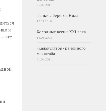
26.09.2011
м
Танки с берегов Нила
17.08.2010
бщиться
еще и
Холодные весны ХХІ века
 — это
15.05.2008
«Калькулятор» районного
масштаба
21.04.2011
адной
рии