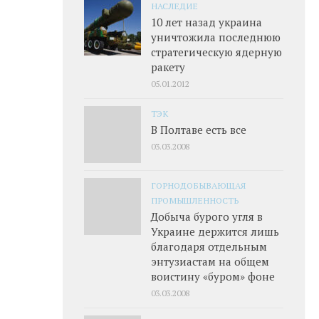
НАСЛЕДИЕ
10 лет назад украина
уничтожила последнюю
стратегическую ядерную
ракету
05.01.2012
ТЭК
В Полтаве есть все
03.03.2008
ГОРНОДОБЫВАЮЩАЯ
ПРОМЫШЛЕННОСТЬ
Добыча бурого угля в
Украине держится лишь
благодаря отдельным
энтузиастам на общем
воистину «буром» фоне
03.03.2008