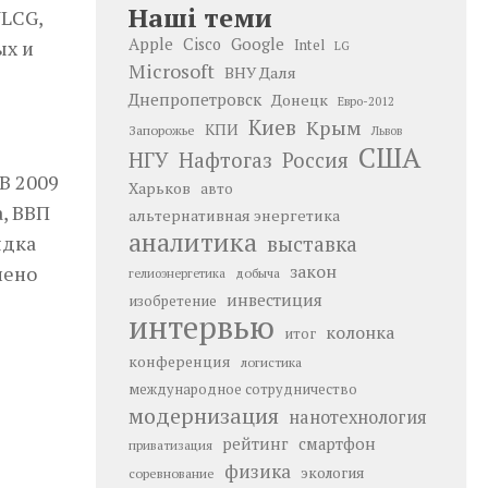
Наші теми
WLCG,
Google
Apple
Cisco
ых и
Intel
LG
Microsoft
ВНУ Даля
Днепропетровск
Донецк
Евро-2012
Киев
Крым
КПИ
Запорожье
Львов
США
НГУ
Нафтогаз
Россия
В 2009
Харьков
авто
а, ВВП
альтернативная энергетика
аналитика
ядка
выставка
лено
закон
добыча
гелиоэнергетика
инвестиция
изобретение
интервью
колонка
итог
конференция
логистика
международное сотрудничество
модернизация
нанотехнология
рейтинг
смартфон
приватизация
физика
экология
соревнование