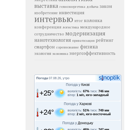
выставка
закон
добыча
гелиоэнергетика
инвестиция
изобретение
интервью
колонка
итог
конференция
логистика
международное
модернизация
сотрудничество
нанотехнология
рейтинг
приватизация
физика
смартфон
соревнование
энергоэффективность
экология
экономика
Погода
07.08.26, утро
Погода у
Києві
+25°
вологість:
67%
тиск:
746 мм
вітер:
1 м/с, юго-западный
Погода у
Харкові
+24°
вологість:
51%
тиск:
749 мм
вітер:
2 м/с, юго-восточный
Погода у
Донецьку
вологість:
46%
тиск:
747 мм