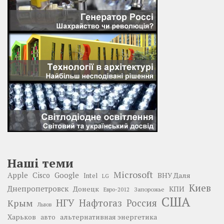
Наші теми
Microsoft
Google
Apple
Cisco
ВНУ Даля
Intel
LG
Киев
Днепропетровск
Донецк
КПИ
Запорожье
Евро-2012
США
НГУ
Нафтогаз
Крым
Россия
Львов
Харьков
альтернативная энергетика
авто