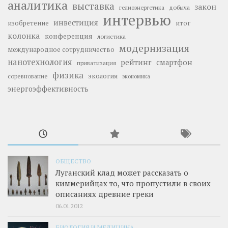
аналитика
выставка
закон
добыча
гелиоэнергетика
интервью
инвестиция
изобретение
итог
колонка
конференция
логистика
модернизация
международное сотрудничество
нанотехнология
рейтинг
смартфон
приватизация
физика
экология
соревнование
экономика
энергоэффективность
ОБЩЕСТВО
Луганский клад может рассказать о
киммерийцах то, что пропустили в своих
описаниях древние греки
06.01.2012
БИОЛОГИЯ И МЕДИЦИНА