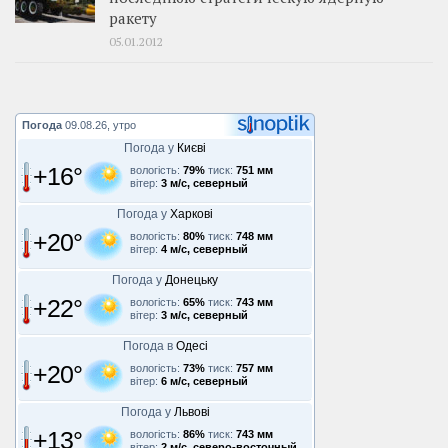
ракету
05.01.2012
Погода
09.08.26, утро
Погода у
Києві
+16°
вологість:
79%
тиск:
751 мм
вітер:
3 м/с, северный
Погода у
Харкові
+20°
вологість:
80%
тиск:
748 мм
вітер:
4 м/с, северный
Погода у
Донецьку
+22°
вологість:
65%
тиск:
743 мм
вітер:
3 м/с, северный
Погода в
Одесі
+20°
вологість:
73%
тиск:
757 мм
вітер:
6 м/с, северный
Погода у
Львові
+13°
вологість:
86%
тиск:
743 мм
вітер:
2 м/с, северо-восточный