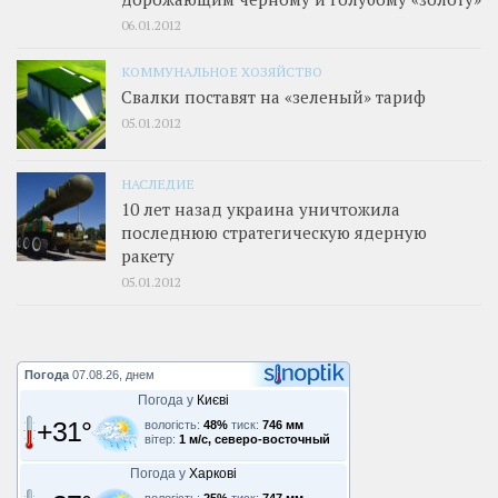
06.01.2012
КОММУНАЛЬНОЕ ХОЗЯЙСТВО
Свалки поставят на «зеленый» тариф
05.01.2012
НАСЛЕДИЕ
10 лет назад украина уничтожила
последнюю стратегическую ядерную
ракету
05.01.2012
Погода
07.08.26, днем
Погода у
Києві
+31°
вологість:
48%
тиск:
746 мм
вітер:
1 м/с, северо-восточный
Погода у
Харкові
вологість:
25%
тиск:
747 мм