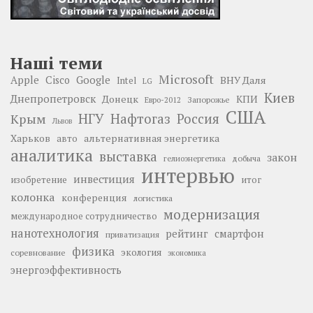
Наші теми
Microsoft
Google
Apple
Cisco
ВНУ Даля
Intel
LG
Киев
Днепропетровск
Донецк
КПИ
Запорожье
Евро-2012
США
НГУ
Нафтогаз
Крым
Россия
Львов
Харьков
альтернативная энергетика
авто
аналитика
выставка
закон
добыча
гелиоэнергетика
интервью
инвестиция
изобретение
итог
колонка
конференция
логистика
модернизация
международное сотрудничество
нанотехнология
рейтинг
смартфон
приватизация
физика
экология
соревнование
экономика
энергоэффективность