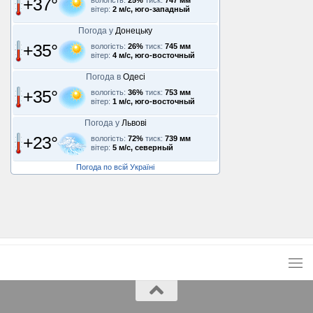
+37°
вітер:
2 м/с, юго-западный
Погода у
Донецьку
+35°
вологість:
26%
тиск:
745 мм
вітер:
4 м/с, юго-восточный
Погода в
Одесі
+35°
вологість:
36%
тиск:
753 мм
вітер:
1 м/с, юго-восточный
Погода у
Львові
+23°
вологість:
72%
тиск:
739 мм
вітер:
5 м/с, северный
Погода по всій Україні