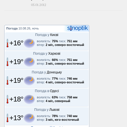
05.01.2012
Погода
10.08.26, ночь
Погода у
Києві
+16°
вологість:
75%
тиск:
751 мм
вітер:
2 м/с, северо-восточный
Погода у
Харкові
+19°
вологість:
66%
тиск:
751 мм
вітер:
3 м/с, северо-восточный
Погода у
Донецьку
+19°
вологість:
77%
тиск:
746 мм
вітер:
4 м/с, северо-восточный
Погода в
Одесі
+18°
вологість:
63%
тиск:
758 мм
вітер:
4 м/с, северный
Погода у
Львові
+13°
вологість:
78%
тиск:
740 мм
вітер:
3 м/с, юго-восточный