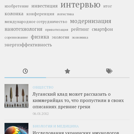
интервью
инвестиция
изобретение
итог
колонка
конференция
логистика
модернизация
международное сотрудничество
нанотехнология
рейтинг
смартфон
приватизация
физика
экология
соревнование
экономика
энергоэффективность
ОБЩЕСТВО
Луганский клад может рассказать о
киммерийцах то, что пропустили в своих
описаниях древние греки
06.01.2012
БИОЛОГИЯ И МЕДИЦИНА
Исследования украинских имунологов