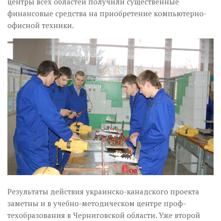
центры всех областей получили существенные
финансовые средства на приобретение компью­тер­но-
офис­ной техники.
Результаты действия укра­­­­инско-канадского проекта
заметны и в учеб­­­но-ме­тодическом центре проф­
техобразования в Черниговской области. Уже второй