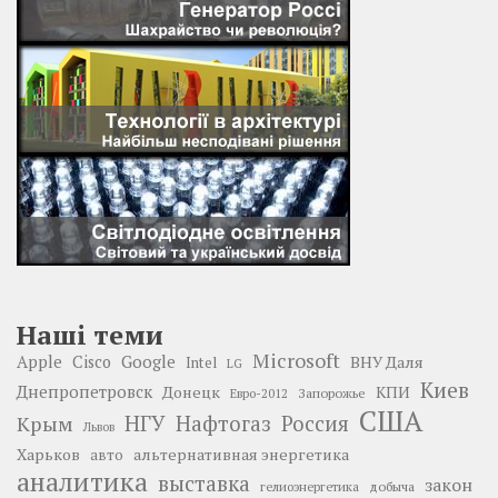
Наші теми
Microsoft
Google
Apple
Cisco
ВНУ Даля
Intel
LG
Киев
Днепропетровск
Донецк
КПИ
Запорожье
Евро-2012
США
НГУ
Нафтогаз
Крым
Россия
Львов
Харьков
альтернативная энергетика
авто
аналитика
выставка
закон
добыча
гелиоэнергетика