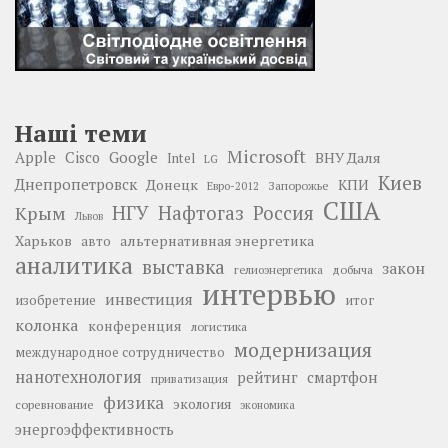
Наші теми
Microsoft
Google
Apple
Cisco
ВНУ Даля
Intel
LG
Киев
Днепропетровск
Донецк
КПИ
Запорожье
Евро-2012
США
НГУ
Нафтогаз
Крым
Россия
Львов
Харьков
альтернативная энергетика
авто
аналитика
выставка
закон
добыча
гелиоэнергетика
интервью
инвестиция
изобретение
итог
колонка
конференция
логистика
модернизация
международное сотрудничество
нанотехнология
рейтинг
смартфон
приватизация
физика
экология
соревнование
экономика
энергоэффективность