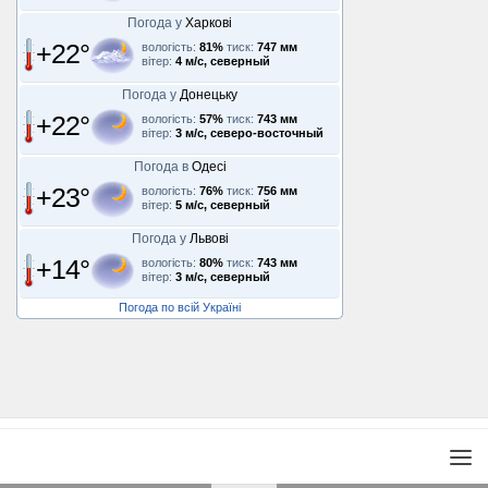
Погода у
Харкові
+22°
вологість:
81%
тиск:
747 мм
вітер:
4 м/с, северный
Погода у
Донецьку
+22°
вологість:
57%
тиск:
743 мм
вітер:
3 м/с, северо-восточный
Погода в
Одесі
+23°
вологість:
76%
тиск:
756 мм
вітер:
5 м/с, северный
Погода у
Львові
+14°
вологість:
80%
тиск:
743 мм
вітер:
3 м/с, северный
Погода по всій Україні