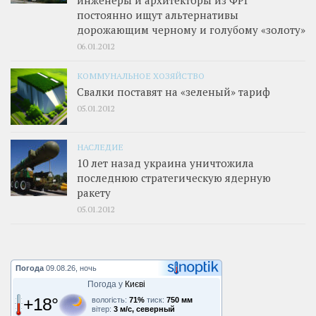
инженеры и архитекторы из ФРГ
постоянно ищут альтернативы
дорожающим черному и голубому «золоту»
06.01.2012
КОММУНАЛЬНОЕ ХОЗЯЙСТВО
Свалки поставят на «зеленый» тариф
05.01.2012
НАСЛЕДИЕ
10 лет назад украина уничтожила
последнюю стратегическую ядерную
ракету
05.01.2012
Погода
09.08.26, ночь
Погода у
Києві
+18°
вологість:
71%
тиск:
750 мм
вітер:
3 м/с, северный