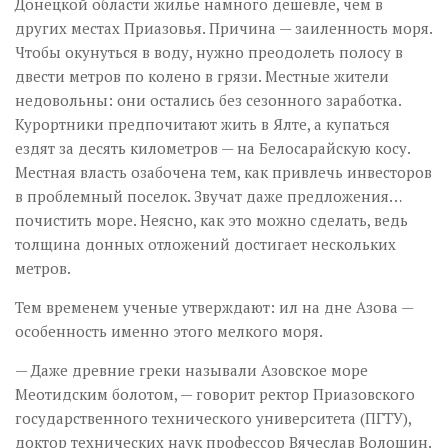
Донецкой области жилье намного дешевле, чем в
других местах Приазовья. Причина — заиленность моря.
Чтобы окунуться в воду, нужно преодолеть полосу в
двести метров по колено в грязи. Местные жители
недовольны: они остались без сезонного заработка.
Курорт­ники предпочитают жить в Ялте, а купаться
ездят за десять километров — на Белосарайскую косу.
Местная власть озабочена тем, как привлечь инвесторов
в проблемный поселок. Звучат даже предложения…
почистить море. Неясно, как это можно сделать, ведь
толщина донных отложений достигает нескольких
метров.
Тем временем ученые утверждают: ил на дне Азова —
особенность именно этого мелкого моря.
— Даже древние греки называли Азовское море
Меотидским болотом, — говорит ректор Приазовского
государственного технического университета (ПГТУ),
доктор технических наук профессор Вячеслав Волошин.