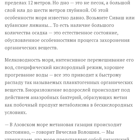
пределах 12 метров. Но дно — это не песок, а большой
слой ила до шести метров глубиной. Об этой
особенности моря известно давно. Возьмите Сиваш или
кубанские лиманы… То есть наличие большого
количества осадка — это естественное состояние,
обусловленное особенностями процесса захоронения
органических веществ.
Мелководность моря, интенсивное перемешивание его
вод, специфический кислородный режим, хорошее
прогревание воды — все это приводит к быстрому
распаду так называемых планктогенных органических
веществ. Биоразложение водорослей происходит под
действием анаэробных бактерий, образующих метан
как побочный продукт метаболизма в бескислородных
условиях.
— В Азовском море метановая газация происходит
постоянно, — говорит Вячеслав Волошин. — Мы
утверждаем, что море представляет собой гигантский