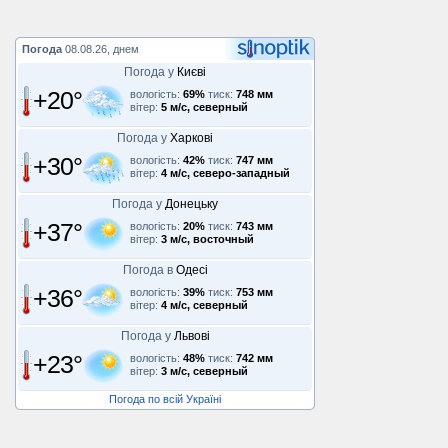
Погода
08.08.26, днем
Погода у
Києві
+20°
вологість:
69%
тиск:
748 мм
вітер:
5 м/с, северный
Погода у
Харкові
+30°
вологість:
42%
тиск:
747 мм
вітер:
4 м/с, северо-западный
Погода у
Донецьку
+37°
вологість:
20%
тиск:
743 мм
вітер:
3 м/с, восточный
Погода в
Одесі
+36°
вологість:
39%
тиск:
753 мм
вітер:
4 м/с, северный
Погода у
Львові
+23°
вологість:
48%
тиск:
742 мм
вітер:
3 м/с, северный
Погода по всій Україні