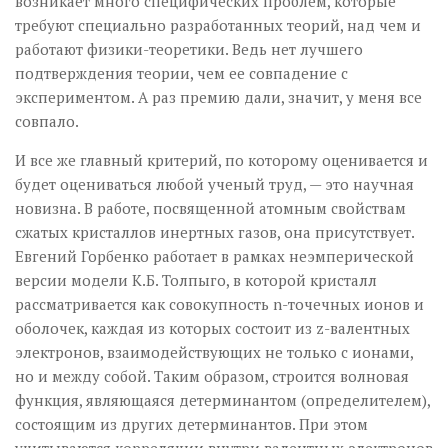
возникает много специфических проблем, которые
требуют специально разработанных теорий, над чем и
работают физики-теоретики. Ведь нет лучшего
подтверждения теории, чем ее совпадение с
экспериментом. А раз премию дали, значит, у меня все
совпало.
И все же главный критерий, по которому оценивается и
будет оцениваться любой ученый труд, — это научная
новизна. В работе, посвященной атомным свойствам
сжатых кристаллов инертных газов, она присутствует.
Евгений Горбенко работает в рамках неэмперической
версии модели К.Б. Толпыго, в которой кристалл
рассматривается как совокупность n-точечных ионов и
оболочек, каждая из которых состоит из z-валентных
электронов, взаимодействующих не только с ионами,
но и между собой. Таким образом, строится волновая
функция, являющаяся детерминантом (определителем),
состоящим из других детерминантов. При этом