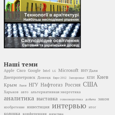
Наші теми
Microsoft
Google
Apple
Cisco
ВНУ Даля
Intel
LG
Киев
Днепропетровск
Донецк
КПИ
Запорожье
Евро-2012
США
НГУ
Нафтогаз
Крым
Россия
Львов
Харьков
альтернативная энергетика
авто
аналитика
выставка
закон
добыча
гелиоэнергетика
интервью
инвестиция
изобретение
итог
колонка
конференция
логистика