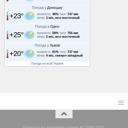
Погода у
Донецьку
+23°
вологість:
46%
тиск:
747 мм
вітер:
2 м/с, юго-восточный
Погода в
Одесі
+25°
вологість:
58%
тиск:
755 мм
вітер:
2 м/с, юго-восточный
Погода у
Львові
+20°
вологість:
81%
тиск:
737 мм
вітер:
4 м/с, северо-западный
Погода по всій Україні
Українська технічна газета © 2008-2026.