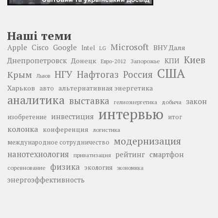
Наші теми
Microsoft
Google
Apple
Cisco
ВНУ Даля
Intel
LG
Киев
Днепропетровск
Донецк
КПИ
Запорожье
Евро-2012
США
НГУ
Нафтогаз
Крым
Россия
Львов
Харьков
альтернативная энергетика
авто
аналитика
выставка
закон
добыча
гелиоэнергетика
интервью
инвестиция
изобретение
итог
колонка
конференция
логистика
модернизация
международное сотрудничество
нанотехнология
рейтинг
смартфон
приватизация
физика
экология
соревнование
экономика
энергоэффективность