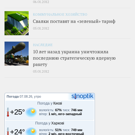
06.01.2012
КОММУНАЛЬНОЕ ХОЗЯЙСТВО
Свалки поставят на «зеленый» тариф
05.01.2012
НАСЛЕДИЕ
10 лет назад украина уничтожила
последнюю стратегическую ядерную
ракету
05.01.2012
Погода
07.08.26, утро
Погода у
Києві
+25°
вологість:
67%
тиск:
746 мм
вітер:
1 м/с, юго-западный
Погода у
Харкові
+24°
вологість:
51%
тиск:
749 мм
вітер:
2 м/с, юго-восточный