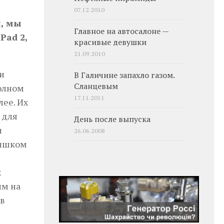
07.12.2010
и, мы
Главное на автосалоне —
Pad 2,
красивые девушки
21.09.2010
и
В Галичине запахло газом.
Сланцевым
олном
17.11.2011
лее. Их
 для
День после выпуска
и
26.06.2008
слишком
х
им на
в