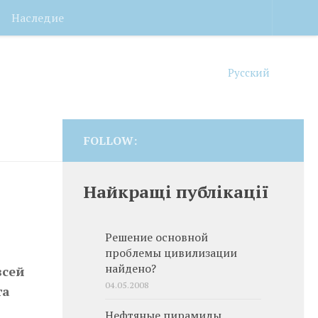
Наследие
Русский
FOLLOW:
Найкращі публікації
Решение основной
проблемы цивилизации
найдено?
всей
04.05.2008
та
Нефтяные пирамиды