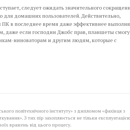
наступает, следует ожидать значительного сокращен
 для домашних пользователей. Действительно,
й ПК в последнее время даже эффективнее выполн
, даже если господин Джобс прав, планшеты смогу
икам-инноваторам и другим людям, которые с
ького політехнічного інституту» з дипломом «фахівця з
ткування». З тих пір захоплюється не тільки експлуатаціє
своїх вражень від цього процесу.