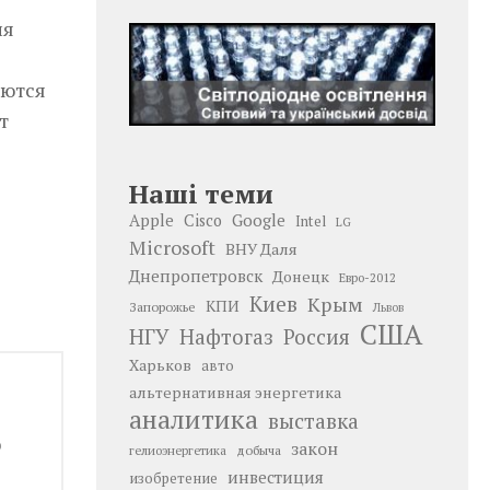
ия
яются
т
Наші теми
Google
Apple
Cisco
Intel
LG
Microsoft
ВНУ Даля
Днепропетровск
Донецк
Евро-2012
Киев
Крым
КПИ
Запорожье
Львов
США
НГУ
Нафтогаз
Россия
Харьков
авто
альтернативная энергетика
аналитика
выставка
ю
закон
добыча
гелиоэнергетика
инвестиция
изобретение