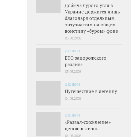
Добыча бурого угля в
Украине держится лишь
благодаря отдельным
энтузиастам на общем
воистину «буром» фоне
03.03.2008
ДЕНЬГИ
ВТО запорожского
разлива
03.03.2008
ДЕНЬГИ
Путешествие в легенду
04.03.2008
ДЕНЬГИ
«Развал-схождение»
ценою в жизнь
04.03.2008