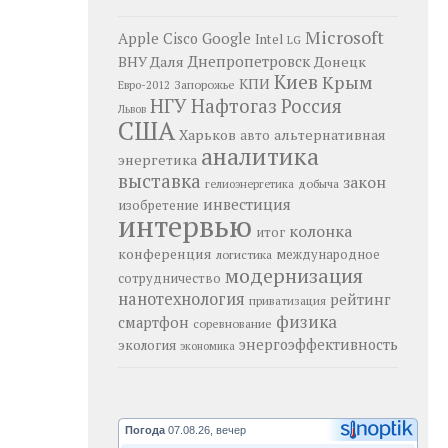
Microsoft
Google
Apple
Cisco
Intel
LG
Днепропетровск
ВНУ Даля
Донецк
Киев
Крым
КПИ
Запорожье
Евро-2012
НГУ
Нафтогаз
Россия
Львов
США
Харьков
альтернативная
авто
аналитика
энергетика
выставка
закон
добыча
гелиоэнергетика
инвестиция
изобретение
интервью
колонка
итог
конференция
логистика
международное
модернизация
сотрудничество
нанотехнология
рейтинг
приватизация
физика
смартфон
соревнование
энергоэффективность
экология
экономика
Погода
07.08.26, вечер