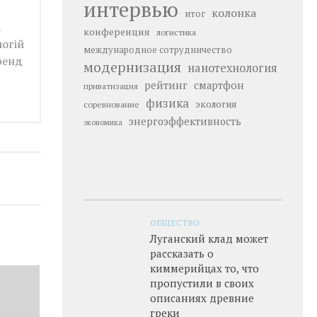
интервью
колонка
итог
а
конференция
логистика
логій
международное сотрудничество
ренд
модернизация
нанотехнология
рейтинг
смартфон
приватизация
физика
экология
соревнование
энергоэффективность
экономика
ОБЩЕСТВО
Луганский клад может
рассказать о
киммерийцах то, что
пропустили в своих
описаниях древние
греки