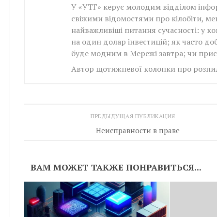
У «УТГ» керує молодим відділом інфо
свіжими відомостями про кілобіти, мег
найважливіші питання сучасності: у к
на один долар інвестицій; як часто до
буде модним в Мережі завтра; чи прис
Автор щотижневої колонки про
розпил
ПРЕДЫДУЩАЯ ПУБЛИКАЦИЯ
Неисправности в праве
ВАМ МОЖЕТ ТАКЖЕ ПОНРАВИТЬСЯ...