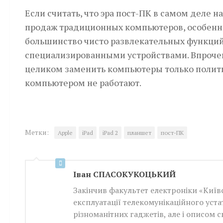
Если считать, что эра пост-ПК в самом деле 
продаж традиционных компьютеров, особенно
большинство чисто развлекательных функци
специализированными устройствами. Впрочем
целиком заменить компьютеры только полит
компьютером не работают.
Метки:
Apple
iPad
iPad 2
планшет
пост-ПК
Iван СПАСОКУКОЦЬКИЙ
Закінчив факультет електроніки «Київс
експлуатації телекомунікаційного уста
різноманітних гаджетів, але і описом 