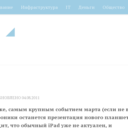
вание
Инфраструктура
IT
Деньги
Общество
ОБНОВЛЕНО
04.08.2011
оже, самым крупным событием марта (если не 
троники останется презентация нового планше
дит, что обычный iPad уже не актуален, и