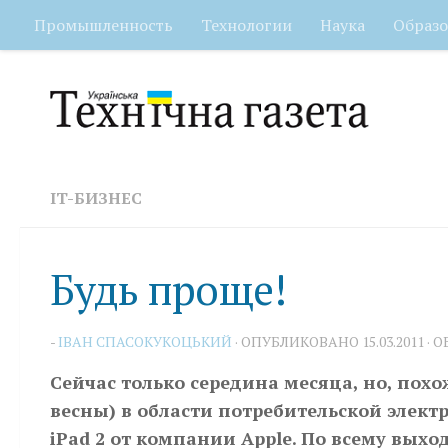
Промышленность
Технологии
Наука
Образо
Перейти к содержимому
IT-БИЗНЕС
Будь проще!
-
IВАН СПАСОКУКОЦЬКИЙ
· ОПУБЛИКОВАНО
15.03.2011
· 
Cейчас только середина месяца, но, пох
весны) в области потребительской элек
iPad 2 от компании Apple. По всему выхо