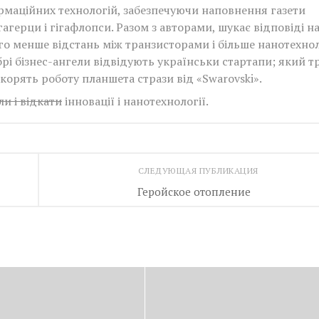
рмаційних технологій, забезпечуючи наповнення газети
агерци і гігафлопси. Разом з авторами, шукає відповіді н
ого менше відстань між транзисторами і більше нанотехно
брі бізнес-ангели відвідують українськи стартапи; який т
корять роботу планшета стрази від «Swarovski».
и і відкати
інновації і нанотехнології.
СЛЕДУЮЩАЯ ПУБЛИКАЦИЯ
Геройское отопление