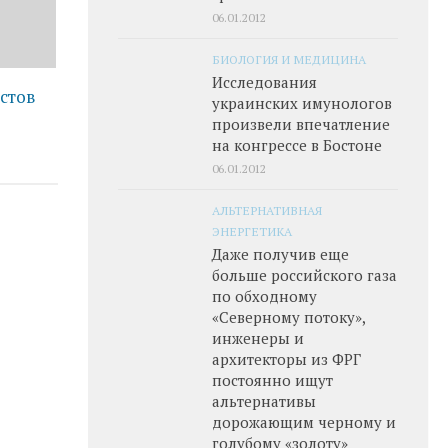
06.01.2012
БИОЛОГИЯ И МЕДИЦИНА
Исследования
стов
украинских имунологов
произвели впечатление
на конгрессе в Бостоне
06.01.2012
АЛЬТЕРНАТИВНАЯ
ЭНЕРГЕТИКА
Даже получив еще
больше российского газа
по обходному
«Северному потоку»,
инженеры и
архитекторы из ФРГ
постоянно ищут
альтернативы
дорожающим черному и
голубому «золоту»