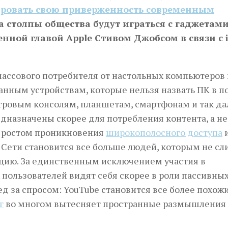
ировать свою приверженность современным
а столпы общества будут играться с гаджетам
ной главой Apple Стивом Джобсом в связи с i
массового потребителя от настольных компьютеров 
нным устройствам, которые нельзя назвать ПК в п
игровым консолям, планшетам, смартфонам и так да
дназначены скорее для потребления кон­­тента, а не
 с ростом проникновения
широкополосного доступа
­­те­­лей в Сети становится все больше людей, которым не 
цию. За единственным исключением участия в
пользователей видят себя скорее в роли пассивны
ед за спросом: YouTube становится все более похож
г
во многом вытесняет пространные размышления 