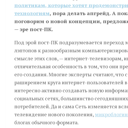
политикам, которые хотят продемонстр
технологиям
, пора делать апгрейд.
А пок
поговорим о новой концепции, предложен
— эре пост-ПК.
Под эрой пост-ПК под­разумевается переход 
лэптопов к разнообразным компьютеризирова
смысле этих слов, — интернет-телевизорам, 
отличительная особенность в том, что они пре
его создания. Многие эксперты считают, что
раширением круга ин­тер­­­­­нет-­поль­­­зо­­­­­ва­
интересно активно создавать новую информа
социальных сетях, большинство сегодняшних 
потребителей. Да и сама Сеть изменяется всл
телевидение нового поколения,
микроблогин
блогах обычного формата.