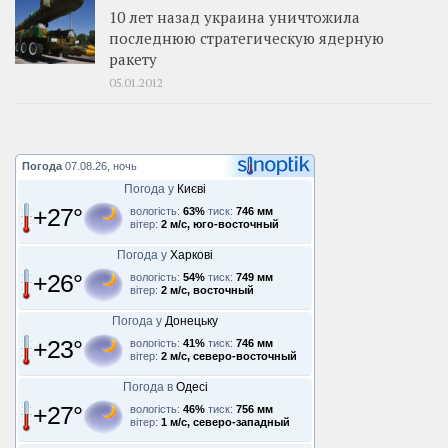
10 лет назад украина уничтожила
последнюю стратегическую ядерную
ракету
05.01.2012
Погода
07.08.26, ночь
Погода у
Києві
+27°
вологість:
63%
тиск:
746 мм
вітер:
2 м/с, юго-восточный
Погода у
Харкові
+26°
вологість:
54%
тиск:
749 мм
вітер:
2 м/с, восточный
Погода у
Донецьку
+23°
вологість:
41%
тиск:
746 мм
вітер:
2 м/с, северо-восточный
Погода в
Одесі
+27°
вологість:
46%
тиск:
756 мм
вітер:
1 м/с, северо-западный