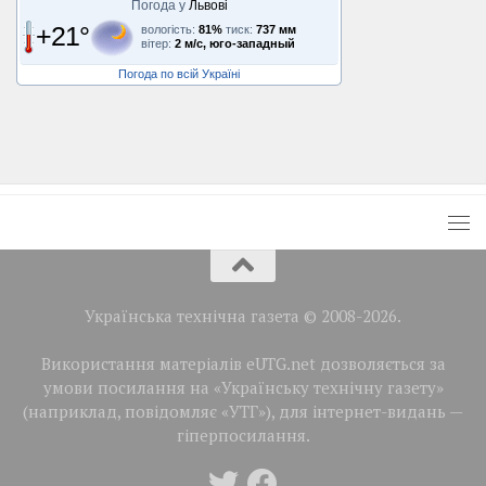
Погода у
Львові
+21°
вологість:
81%
тиск:
737 мм
вітер:
2 м/с, юго-западный
Погода по всій Україні
Українська технічна газета © 2008-2026.
Використання матеріалів eUTG.net дозволяється за
умови посилання на «Українську технічну газету»
(наприклад, повідомляє «УТГ»), для інтернет-видань —
гіперпосилання.