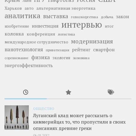
Львов
Харьков
альтернативная энергетика
авто
аналитика
выставка
закон
добыча
гелиоэнергетика
интервью
инвестиция
изобретение
итог
колонка
конференция
логистика
модернизация
международное сотрудничество
нанотехнология
рейтинг
смартфон
приватизация
физика
экология
соревнование
экономика
энергоэффективность
ОБЩЕСТВО
Луганский клад может рассказать о
киммерийцах то, что пропустили в своих
описаниях древние греки
06.01.2012