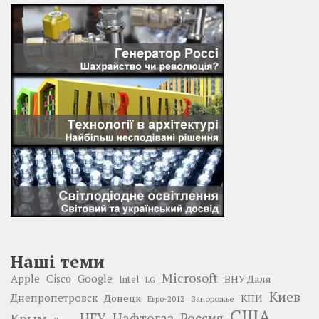
Наші теми
Microsoft
Google
Apple
Cisco
ВНУ Даля
Intel
LG
Киев
Днепропетровск
Донецк
КПИ
Запорожье
Евро-2012
США
НГУ
Нафтогаз
Крым
Россия