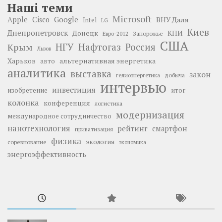
Наші теми
Microsoft
Google
Apple
Cisco
ВНУ Даля
Intel
LG
Киев
Днепропетровск
Донецк
КПИ
Запорожье
Евро-2012
США
НГУ
Нафтогаз
Крым
Россия
Львов
Харьков
альтернативная энергетика
авто
аналитика
выставка
закон
добыча
гелиоэнергетика
интервью
инвестиция
изобретение
итог
колонка
конференция
логистика
модернизация
международное сотрудничество
нанотехнология
рейтинг
смартфон
приватизация
физика
экология
соревнование
экономика
энергоэффективность