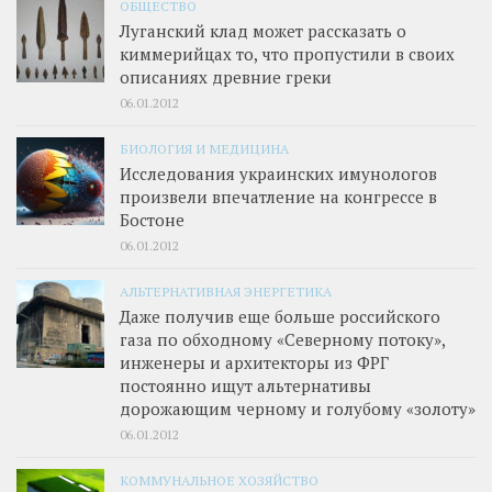
ОБЩЕСТВО
Луганский клад может рассказать о
киммерийцах то, что пропустили в своих
описаниях древние греки
06.01.2012
БИОЛОГИЯ И МЕДИЦИНА
Исследования украинских имунологов
произвели впечатление на конгрессе в
Бостоне
06.01.2012
АЛЬТЕРНАТИВНАЯ ЭНЕРГЕТИКА
Даже получив еще больше российского
газа по обходному «Северному потоку»,
инженеры и архитекторы из ФРГ
постоянно ищут альтернативы
дорожающим черному и голубому «золоту»
06.01.2012
КОММУНАЛЬНОЕ ХОЗЯЙСТВО