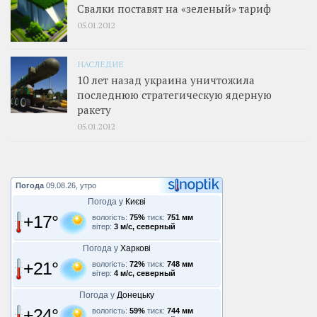
Свалки поставят на «зеленый» тариф
05.01.2012
НАСЛЕДИЕ
10 лет назад украина уничтожила
последнюю стратегическую ядерную
ракету
05.01.2012
Погода
09.08.26, утро
Погода у
Києві
+17°
вологість:
75%
тиск:
751 мм
вітер:
3 м/с, северный
Погода у
Харкові
+21°
вологість:
72%
тиск:
748 мм
вітер:
4 м/с, северный
Погода у
Донецьку
+24°
вологість:
59%
тиск:
744 мм