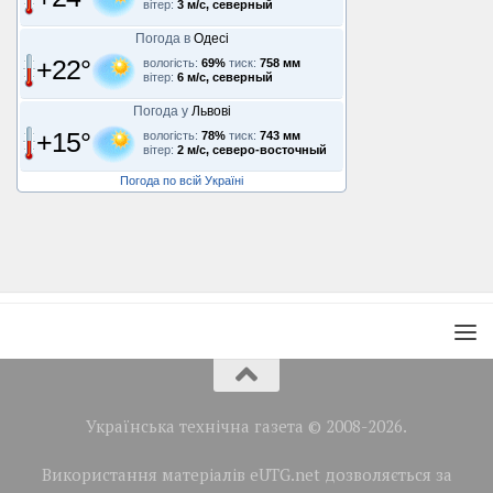
вітер:
3 м/с, северный
Погода в
Одесі
+22°
вологість:
69%
тиск:
758 мм
вітер:
6 м/с, северный
Погода у
Львові
+15°
вологість:
78%
тиск:
743 мм
вітер:
2 м/с, северо-восточный
Погода по всій Україні
Українська технічна газета © 2008-2026.
Використання матеріалів eUTG.net дозволяється за