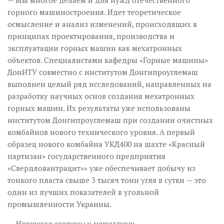
— Мы многое делаем и для нужд отечественного
горного машиностроения. Идет теоретическое
осмысление и анализ изменений, происходящих в
принципах проектирования, производства и
эксплуатации горных машин как мехатронных
объектов. Специалистами кафедры «Горные машины»
ДонНТУ совместно с институтом Донгипроуглемаш
выполнен целый ряд исследований, направленных на
разработку научных основ создания мехатронных
горных машин. Их результаты уже использованы
институтом Донгипроуглемаш при создании очистных
комбайнов нового технического уровня. А первый
образец нового комбайна УКД400 на шахте «Красный
партизан» государственного предприятия
«Свердловантрацит»» уже обеспечивает добычу из
тонкого пласта свыше 3 тысяч тонн угля в сутки — это
один из лучших показателей в угольной
промышленности Украины.
— Наверняка охвачены и металлурги…