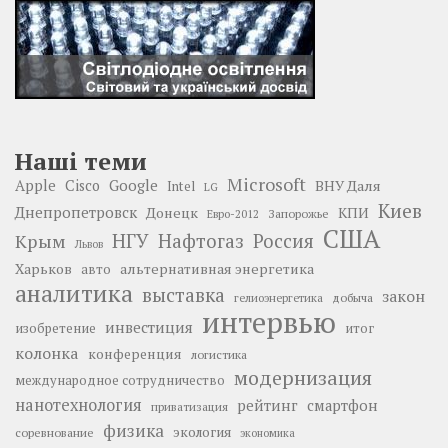
Наші теми
Microsoft
Google
Apple
Cisco
ВНУ Даля
Intel
LG
Киев
Днепропетровск
Донецк
КПИ
Запорожье
Евро-2012
США
НГУ
Нафтогаз
Крым
Россия
Львов
Харьков
альтернативная энергетика
авто
аналитика
выставка
закон
добыча
гелиоэнергетика
интервью
инвестиция
изобретение
итог
колонка
конференция
логистика
модернизация
международное сотрудничество
нанотехнология
рейтинг
смартфон
приватизация
физика
экология
соревнование
экономика