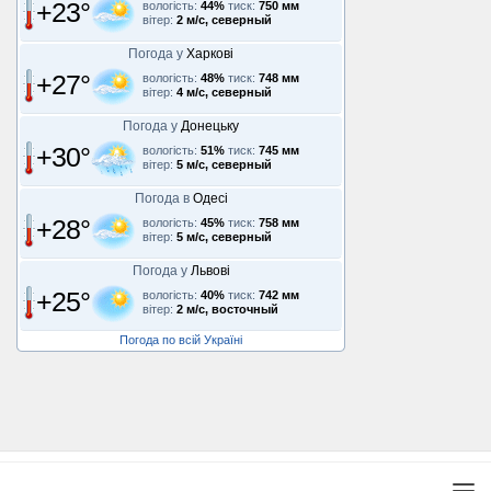
+23°
вологість:
44%
тиск:
750 мм
вітер:
2 м/с, северный
Погода у
Харкові
+27°
вологість:
48%
тиск:
748 мм
вітер:
4 м/с, северный
Погода у
Донецьку
+30°
вологість:
51%
тиск:
745 мм
вітер:
5 м/с, северный
Погода в
Одесі
+28°
вологість:
45%
тиск:
758 мм
вітер:
5 м/с, северный
Погода у
Львові
+25°
вологість:
40%
тиск:
742 мм
вітер:
2 м/с, восточный
Погода по всій Україні