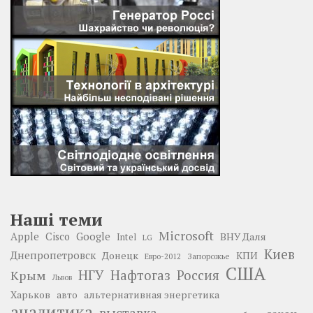
Наші теми
Microsoft
Google
Apple
Cisco
ВНУ Даля
Intel
LG
Киев
Днепропетровск
Донецк
КПИ
Запорожье
Евро-2012
США
НГУ
Нафтогаз
Крым
Россия
Львов
Харьков
альтернативная энергетика
авто
аналитика
выставка