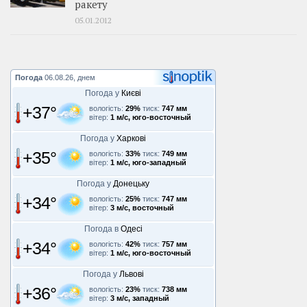
ракету
05.01.2012
Погода
06.08.26, днем
Погода у
Києві
+37°
вологість:
29%
тиск:
747 мм
вітер:
1 м/с, юго-восточный
Погода у
Харкові
+35°
вологість:
33%
тиск:
749 мм
вітер:
1 м/с, юго-западный
Погода у
Донецьку
+34°
вологість:
25%
тиск:
747 мм
вітер:
3 м/с, восточный
Погода в
Одесі
+34°
вологість:
42%
тиск:
757 мм
вітер:
1 м/с, юго-восточный
Погода у
Львові
+36°
вологість:
23%
тиск:
738 мм
вітер:
3 м/с, западный