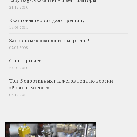
Lady Gaga, «Казантип» и вентиляторы
21.12.2010
Квантовая теория дала трещину
14.06.2011
Запорожье «похоронит» мартены!
07.05.2008
Санитары леса
24.08.2010
Топ-5 спортивных гаджетов года по версии
«Popular Science»
06.12.2011