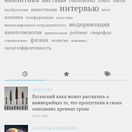
закон
добыча
гелиоэнергетика
интервью
инвестиция
изобретение
итог
колонка
конференция
логистика
модернизация
международное сотрудничество
нанотехнология
рейтинг
смартфон
приватизация
физика
экология
соревнование
экономика
энергоэффективность
ОБЩЕСТВО
Луганский клад может рассказать о
киммерийцах то, что пропустили в своих
описаниях древние греки
06.01.2012
БИОЛОГИЯ И МЕДИЦИНА