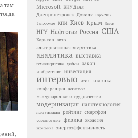
а там
Microsoft
ВНУ Даля
 тогда
Днепропетровск
Донецк
Евро-2012
Киев
Крым
КПИ
Запорожье
Львов
США
НГУ
Нафтогаз
Россия
Харьков
авто
альтернативная энергетика
аналитика
выставка
закон
добыча
гелиоэнергетика
инвестиция
изобретение
интервью
колонка
итог
конференция
логистика
международное сотрудничество
модернизация
нанотехнология
рейтинг
смартфон
приватизация
физика
экология
соревнование
энергоэффективность
экономика
дений,