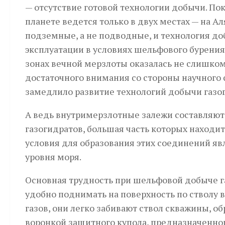
— отсутствие готовой технологии добычи. По
планете ведется только в двух местах — на А
подземные, а не подводные, и технология до
эксплуатации в условиях шельфового бурения
зонах вечной мерзлоты оказалась не слишком
достаточного внимания со стороны научного с
замедлило развитие технологий добычи газо
А ведь внутримерзлотные залежи составляю
газогидратов, большая часть которых находи
условия для образования этих соединений яв
уровня моря.
Основная трудность при шельфовой добыче г
удобно поднимать на поверхность по стволу 
газов, они легко забивают ствол скважины, о
воронкой защитного купола, предназначенног