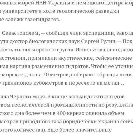
 южных морей НАН Украины и немецкого Центра мо
 университете в ходе геологической разведки
е залежи газогидратов.
 Севастополем, — сообщил член экспедиции, завот
та доктор биологических наук Сергей Гулин. — По
обить толщу морского грунта. Использовали подво
асстоянии, применяли акустические, сейсмические
ная картина размещения гидратов. Чтобы ее уточни
 морское дно на 70 метров, собирают образцы почв.
0 триллионов кубометров в пересчете на метан…
иала Черного моря. В конце восьмидесятых годов
вом гео­логической промышленности по результат
ского дна более чем в 400 кернах оценила объем
метров природного газа (юридически Украина сейч
того количества). Еще более значительные