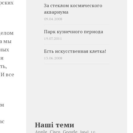
рских
За стеклом космического
аквариума
09.04.2008
Парк кузнечного периода
делом
19.07.2011
ка мы
дных
Есть искусственная клетка!
 и
13.06.2008
ть,
 И все
ам
ас
Наші теми
Google
Apple
Cisco
Intel
LG