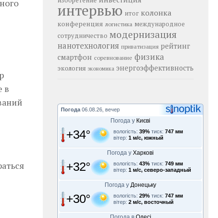
изобретение
дного
интервью
колонка
итог
конференция
логистика
международное
модернизация
сотрудничество
нанотехнология
рейтинг
приватизация
физика
смартфон
соревнование
энергоэффективность
экология
экономика
р
е в
ваний
Погода
06.08.26, вечер
Погода у
Києві
+34°
вологість:
39%
тиск:
747 мм
вітер:
1 м/с, южный
Погода у
Харкові
раться
+32°
вологість:
43%
тиск:
749 мм
вітер:
1 м/с, северо-западный
Погода у
Донецьку
+30°
вологість:
29%
тиск:
747 мм
вітер:
2 м/с, восточный
Погода в
Одесі