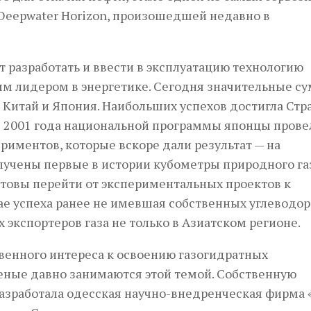
Deepwater Horizon, произошедшей недавно в
т разработать и ввести в эксплуатацию технологию
ым лидером в энергетике. Сегодня значительные с
Китай и Япония. Наибольших успехов достигла Стр
с 2001 года национальной программы японцы прове
риментов, которые вскоре дали результат — на
лучены первые в истории кубометры природного га
отовы перейти от экспериментальных проектов к
ае успеха ранее не имевшая собственных углеводо
экспортеров газа не только в Азиатском регионе.
венного интереса к освоению газогидратных
еные давно занимаются этой темой. Собственную
азработала одесская научно-внедренческая фирма 