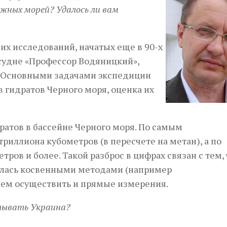
жных морей? Удалось ли вам
х исследований, начатых еще в 90-х
 судне «Профессор Водяницкий»,
. Основными задачами экспедиции
 гидратов Черного моря, оценка их
ратов в бассейне Черного моря. По самым
риллиона кубометров (в пересчете на метан), а по
ров и более. Такой разброс в цифрах связан с тем, 
дилась косвенными методами (например
аем осуществить и прямые измерения.
итывать Украина?