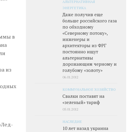
АЛЬТЕРНАТИВНАЯ
ЭНЕРГЕТИКА
Даже получив еще
больше российского газа
по обходному
«Северному потоку»,
уммы в
инженеры и
ана
архитекторы из ФРГ
постоянно ищут
ли
альтернативы
дорожающим черному и
за из
голубому «золоту»
06.01.2012
родных
КОММУНАЛЬНОЕ ХОЗЯЙСТВО
Свалки поставят на
«зеленый» тариф
05.01.2012
НАСЛЕДИЕ
«Лед-
10 лет назад украина