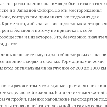
ка что промышленно значимая добыча газа из гидра
ляске и в Западной Сибири. Но эти месторождения
бычи, которую там применяют, не подходит для
. Кроме того, добыча газа из подземных месторожд
 рентабельной и потому не привлекла к себе
ообщества и инвесторов. Это, безусловно, значите
гидратов.
т лишь незначительную долю общемировых запасов
тся именно в морях и океанах. Термодинамические
ляются оптимальными на глубине от 200 до 1000 км
азогидратов в том, что ледяные кристаллы не слиш
водоотделяющей колонны. В отличие от жидкостей 
бразуя пробки. Именно накопление газогидратов под
о для откачки нефти, стало одной из самых серьез