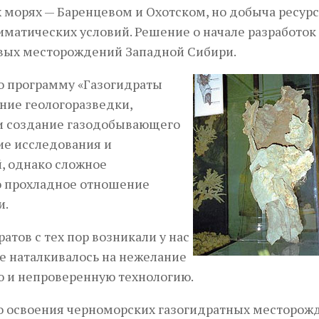
морях — Баренцевом и Охотском, но добыча ресурс
иматических условий. Решение о начале разработок
зовых месторождений Западной Сибири.
ло программу «Газогидраты
ние геологоразведки,
 и создание газодобывающего
ие исследования и
, однако сложное
о прохладное отношение
и.
атов с тех пор возникали у нас
все наталкивалось на нежелание
ю и непроверенную технологию.
го освоения черноморских газогидратных месторож