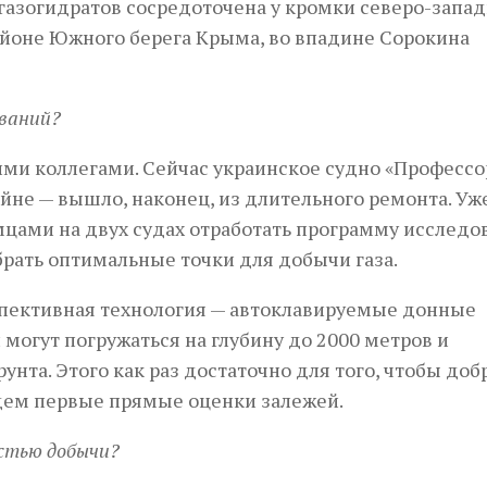
 газогидратов сосредоточена у кромки северо-запа
айоне Южного берега Крыма, во впадине Сорокина
ований?
ими коллегами. Сейчас украинское судно «Профессо
не — вышло, наконец, из длительного ремонта. Уж
цами на двух судах отработать программу исследо
рать оптимальные точки для добычи газа.
спективная технология — автоклавируемые донные
могут погружаться на глубину до 2000 метров и
унта. Этого как раз достаточно для того, чтобы доб
дем первые прямые оценки залежей.
остью добычи?