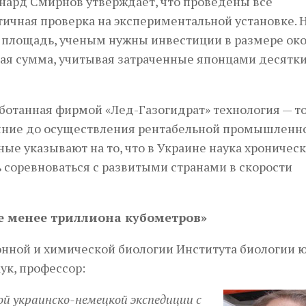
онард Смирнов утверждает, что проведены все
ичная проверка на экспериментальной установке. 
ю площадь, ученым нужны инвестиции в размере ок
ая сумма, учитывая затраченные японцами десятк
аботанная фирмой «Лед-Газогидрат» технология — т
тояние до осуществления рентабельной промышленн
ные указывают на то, что в Украине наука хроничес
 соревноваться с развитыми странами в скорости
е менее триллиона кубометров»
онной и химической биологии Института биологии
ук, профессор:
ой украинско-немецкой экспедиции с