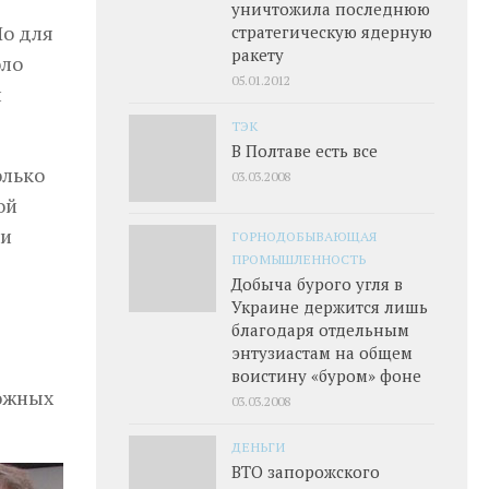
уничтожила последнюю
Но для
стратегическую ядерную
ракету
оло
05.01.2012
и
ТЭК
В Полтаве есть все
олько
03.03.2008
ой
ки
ГОРНОДОБЫВАЮЩАЯ
ПРОМЫШЛЕННОСТЬ
Добыча бурого угля в
Украине держится лишь
благодаря отдельным
энтузиастам на общем
воистину «буром» фоне
 южных
03.03.2008
ДЕНЬГИ
ВТО запорожского