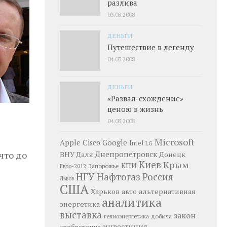
разлива
03.03.2008
ДЕНЬГИ
Путешествие в легенду
04.03.2008
ДЕНЬГИ
«Развал-схождение»
ценою в жизнь
04.03.2008
Microsoft
Google
Apple
Cisco
Intel
LG
что до
Днепропетровск
ВНУ Даля
Донецк
Киев
Крым
КПИ
Запорожье
Евро-2012
НГУ
Нафтогаз
Россия
Львов
США
Харьков
альтернативная
авто
аналитика
энергетика
выставка
закон
добыча
гелиоэнергетика
инвестиция