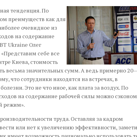
дная тенденция. По
ом пре­имуществ как для
наиболее очевидное из
ходов на содержание
BT Ukraine Олег
 «Представим себе все
тре Киева, стоимость
ть весьма значительных сумм. А ведь примерно 20
ому, что сотрудники находятся на встречах, в
олезни. Это не что иное, как плата за воздух. По
сходов на содержание рабочей силы можно сэконом
й режим».
роизводительности труда. Оставляя за кадром
вести или нет к увеличению эффективности, замети
ик имеет возможность рационально использовать т