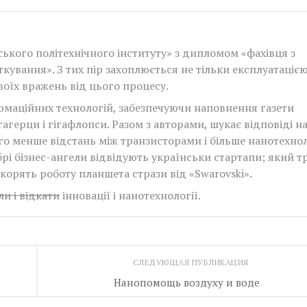
ького політехнічного інституту» з дипломом «фахівця з
ткування». З тих пір захоплюється не тільки експлуатаціє
своїх вражень від цього процесу.
рмаційних технологій, забезпечуючи наповнення газети
агерци і гігафлопси. Разом з авторами, шукає відповіді н
ого менше відстань між транзисторами і більше нанотехно
брі бізнес-ангели відвідують українськи стартапи; який т
корять роботу планшета стрази від «Swarovski».
и і відкати
інновації і нанотехнології.
СЛЕДУЮЩАЯ ПУБЛИКАЦИЯ
Нанопомощь воздуху и воде