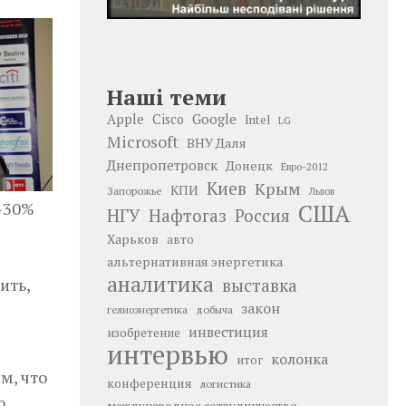
Наші теми
Google
Apple
Cisco
Intel
LG
Microsoft
ВНУ Даля
Днепропетровск
Донецк
Евро-2012
Киев
Крым
КПИ
Запорожье
Львов
—30%
США
НГУ
Нафтогаз
Россия
Харьков
авто
альтернативная энергетика
аналитика
ить,
выставка
закон
добыча
гелиоэнергетика
инвестиция
изобретение
интервью
колонка
итог
м, что
конференция
логистика
о