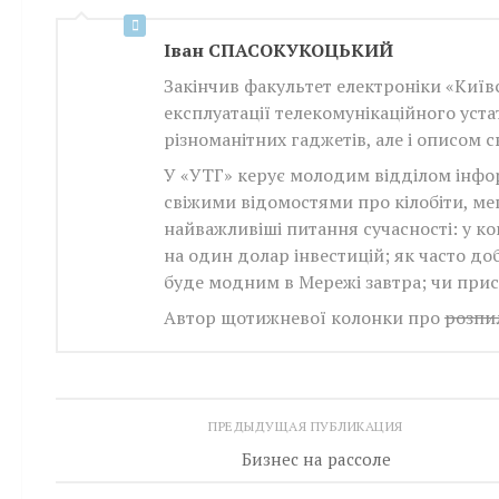
Iван СПАСОКУКОЦЬКИЙ
Закінчив факультет електроніки «Київс
експлуатації телекомунікаційного уста
різноманітних гаджетів, але і описом 
У «УТГ» керує молодим відділом інфо
свіжими відомостями про кілобіти, мег
найважливіші питання сучасності: у к
на один долар інвестицій; як часто до
буде модним в Мережі завтра; чи прис
Автор щотижневої колонки про
розпил
ПРЕДЫДУЩАЯ ПУБЛИКАЦИЯ
Бизнес на рассоле