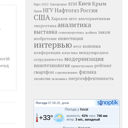
Киев
Крым
КПИ
Запорожье
Евро-2012
НГУ
Нафтогаз
Россия
Львов
США
Харьков
альтернативная
авто
аналитика
энергетика
ю
выставка
закон
добыча
гелиоэнергетика
инвестиция
изобретение
интервью
колонка
итог
а
конференция
логистика
международное
модернизация
логій
сотрудничество
ренд
нанотехнология
рейтинг
приватизация
физика
смартфон
соревнование
энергоэффективность
экология
экономика
Погода
07.08.26, днем
Погода у
Києві
+33°
вологість:
41%
тиск:
746 мм
вітер:
3 м/с, западный