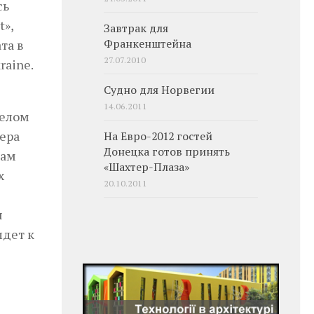
сь
t»,
Завтрак для
та в
Франкенштейна
27.07.2010
raine.
Судно для Норвегии
14.06.2011
делом
ера
На Евро-2012 гостей
Донецка готов принять
там
«Шахтер-Плаза»
х
20.10.2011
я
идет к