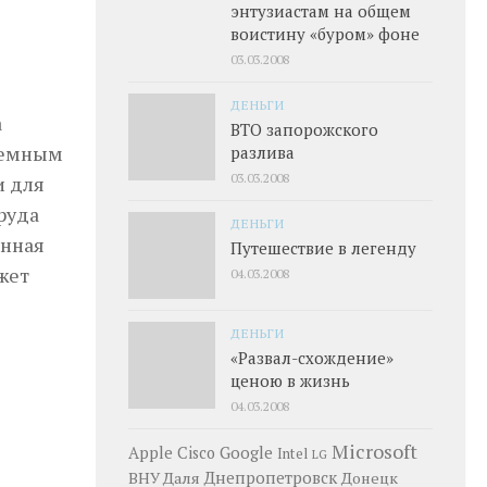
энтузиастам на общем
воистину «буром» фоне
03.03.2008
ДЕНЬГИ
а
ВТО запорожского
наемным
разлива
03.03.2008
и для
руда
ДЕНЬГИ
енная
Путешествие в легенду
жет
04.03.2008
ДЕНЬГИ
«Развал-схождение»
ценою в жизнь
04.03.2008
Microsoft
Google
Apple
Cisco
Intel
LG
Днепропетровск
ВНУ Даля
Донецк