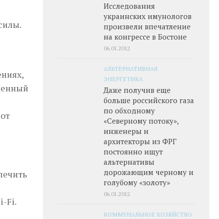
Исследования
украинских имунологов
силы.
произвели впечатление
на конгрессе в Бостоне
06.01.2012
АЛЬТЕРНАТИВНАЯ
ениях,
ЭНЕРГЕТИКА
аленный
Даже получив еще
больше российского газа
по обходному
 от
«Северному потоку»,
инженеры и
архитекторы из ФРГ
постоянно ищут
альтернативы
дорожающим черному и
печить
голубому «золоту»
06.01.2012
-Fi.
КОММУНАЛЬНОЕ ХОЗЯЙСТВО