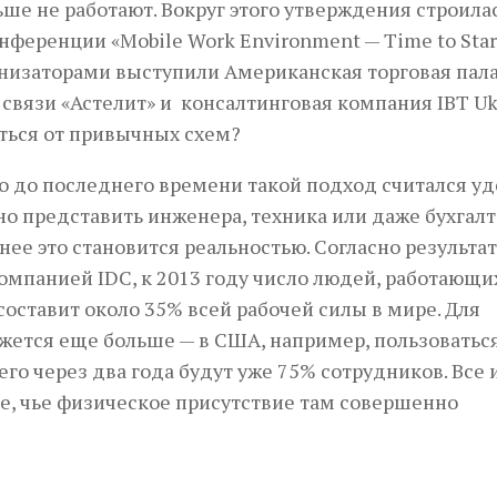
е не работают. Вокруг этого утверждения строила
ференции «Mobile Work Environment — Time to Star
низаторами выступили Американская торговая пала
связи «Астелит» и консалтинговая компания IBT Uk
ться от привычных схем?
ко до последнего времени такой подход считался у
о представить инженера, техника или даже бухгалт
нее это становится реальностью. Согласно результа
мпанией IDC, к 2013 году число людей, работающи
составит около 35% всей рабочей силы в мире. Для
ажется еще больше — в США, например, пользоватьс
о через два года будут уже 75% сотрудников. Все 
 те, чье физическое присутствие там совершенно