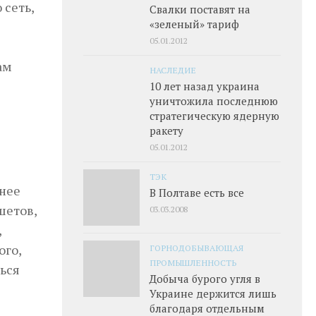
 сеть,
Свалки поставят на
«зеленый» тариф
05.01.2012
ам
НАСЛЕДИЕ
10 лет назад украина
уничтожила последнюю
стратегическую ядерную
ракету
05.01.2012
ТЭК
днее
В Полтаве есть все
шетов,
03.03.2008
,
ого,
ГОРНОДОБЫВАЮЩАЯ
ПРОМЫШЛЕННОСТЬ
ься
Добыча бурого угля в
Украине держится лишь
благодаря отдельным