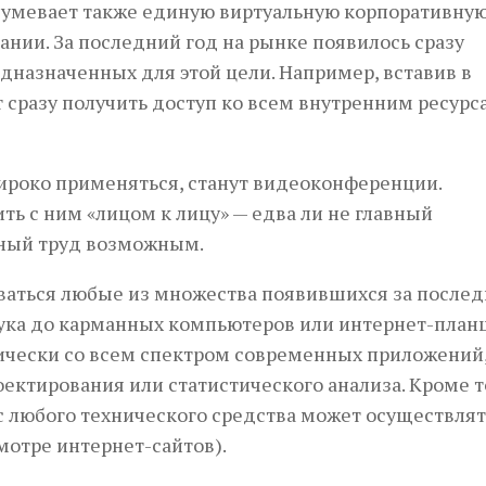
зумевает также единую виртуальную корпоративную
ании. За последний год на рынке появилось сразу
дназначенных для этой цели. Например, вставив в
 сразу получить доступ ко всем внутренним ресурс
ироко применяться, станут видеоконференции.
ть с ним «лицом к лицу» — едва ли не главный
ный труд возможным.
ваться любые из множества появившихся за после
бука до карманных компьютеров или интернет-план
ктически со всем спектром современных приложений
ектирования или статистического анализа. Кроме т
 любого технического средства может осуществлят
мотре интернет-сайтов).