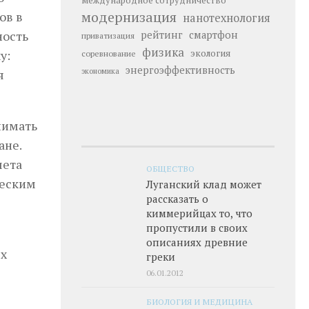
международное сотрудничество
модернизация
ов в
нанотехнология
ность
рейтинг
смартфон
приватизация
физика
у:
экология
соревнование
энергоэффективность
я
экономика
нимать
ане.
чета
ОБЩЕСТВО
ческим
Луганский клад может
рассказать о
киммерийцах то, что
пропустили в своих
описаниях древние
ях
греки
06.01.2012
БИОЛОГИЯ И МЕДИЦИНА