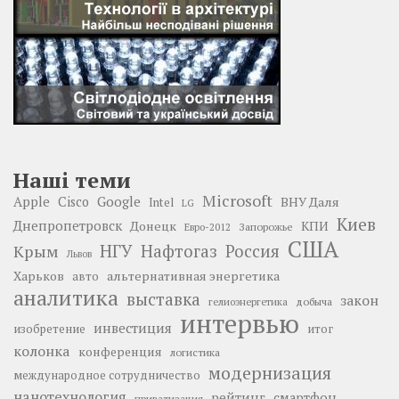
Наші теми
Microsoft
Google
Apple
Cisco
ВНУ Даля
Intel
LG
Киев
Днепропетровск
Донецк
КПИ
Запорожье
Евро-2012
США
НГУ
Нафтогаз
Крым
Россия
Львов
Харьков
альтернативная энергетика
авто
аналитика
выставка
закон
добыча
гелиоэнергетика
интервью
инвестиция
изобретение
итог
колонка
конференция
логистика
модернизация
международное сотрудничество
нанотехнология
рейтинг
смартфон
приватизация