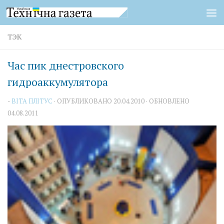
Перейти к содержимому
ТЭК
Час пик днестровского
гидроаккумулятора
-
ВІТА ПЛІТУС
· ОПУБЛИКОВАНО
20.04.2010
· ОБНОВЛЕНО
04.08.2011