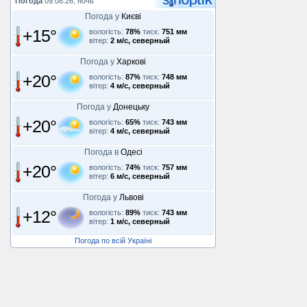
Погода
09.08.26, ночь
Погода у
Києві
+15°
вологість:
78%
тиск:
751 мм
вітер:
2 м/с, северный
Погода у
Харкові
+20°
вологість:
87%
тиск:
748 мм
вітер:
4 м/с, северный
Погода у
Донецьку
+20°
вологість:
65%
тиск:
743 мм
вітер:
4 м/с, северный
Погода в
Одесі
+20°
вологість:
74%
тиск:
757 мм
вітер:
6 м/с, северный
Погода у
Львові
+12°
вологість:
89%
тиск:
743 мм
вітер:
1 м/с, северный
Погода по всій Україні