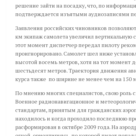
решение зайти на посадку, что, по информац
подтверждается изъятыми аудиозаписями пе
Заявления российских чиновников позволяют
км экипаж самолета увеличил вертикальную с
этот момент диспетчер передал пилоту реко
проигнорировано. Самолет шел ниже установ
высотой восемь метров, хотя на тот момент д
шестьдесят метров. Траектория движения ав
курса также по ширине не менее чем на 150 
По мнению многих специа­листов, свою роль 
Военное радионавигационное и метеорологич
стандартам, принятым для гражданских аэропо
находилось и когда проходило последнюю про
расформирован в октябре 2009 года. На аэрод
огней, ориентируясь по которой пилот попад