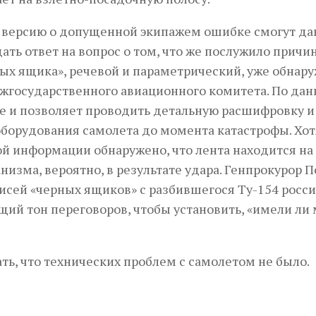
ь версию о допущенной экипажем ошибке смогут д
ать ответ на вопрос о том, что же послужило причи
рных ящика», речевой и параметрический, уже обнар
жгосударственного авиационного комитета. По да
е и позволяет проводить детальную расшифровку и
оборудования самолета до момента катастрофы. Хот
й информации обнаружено, что лента находится на
низма, вероятно, в результате удара. Генпрокурор 
исей «черных ящиков» с разбившегося Ту-154 росс
щий тон переговоров, чтобы установить, «имели ли
ь, что технических проблем с самолетом не было.