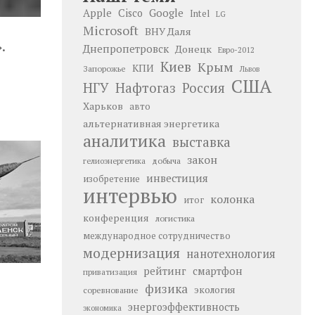
Google
Apple
Cisco
Intel
LG
Microsoft
ВНУ Даля
.
Днепропетровск
Донецк
Евро-2012
Киев
Крым
КПИ
Запорожье
Львов
США
НГУ
Нафтогаз
Россия
Харьков
авто
альтернативная энергетика
аналитика
выставка
закон
добыча
гелиоэнергетика
инвестиция
изобретение
интервью
колонка
итог
конференция
логистика
международное сотрудничество
модернизация
нанотехнология
рейтинг
смартфон
приватизация
физика
экология
соревнование
энергоэффективность
экономика