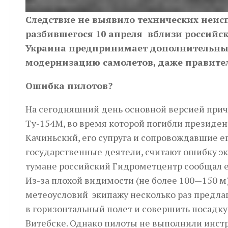
Следствие не выявило технических неисп
разбившегося 10 апреля вблизи российс
Украина предпринимает дополнительные
модернизацию самолетов, даже правитель
Ошибка пилотов?
На сегодняшний день основной версией при
Ту-154М, во время которой погибли президе
Качиньский, его супруга и сопровождавшие е
государственные деятели, считают ошибку э
тумане российский Гид­рометцентр сообщал е
Из-за плохой видимости (не более 100—150 м
метеоусловий экипажу несколько раз предла
в горизонтальный полет и совершить посадку
Витебске. Однако пилоты не выполнили инст