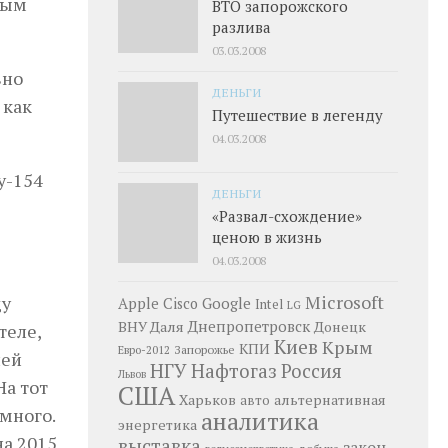
ным
ВТО запорожского
разлива
03.03.2008
вно
ДЕНЬГИ
 как
Путешествие в легенду
04.03.2008
у-154
ДЕНЬГИ
«Развал-схождение»
ценою в жизнь
04.03.2008
Microsoft
ду
Google
Apple
Cisco
Intel
LG
Днепропетровск
ВНУ Даля
Донецк
теле,
Киев
Крым
КПИ
Запорожье
Евро-2012
лей
НГУ
Нафтогаз
Россия
Львов
На тот
США
Харьков
альтернативная
авто
много.
аналитика
энергетика
на 2015
выставка
закон