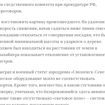
ии следственного комитета при прокуратуре РФ,
реговоров.
 восстановить картину произошедшего. На удалении
корость снижения, начав садиться ниже линии глис
мендацию отказаться от совершения посадки, что б
ленной минимальной высоты и ударился о дерево
олжен был находиться на расстоянии от земли в
иалайнера показывает отклонение от установленно
метров.
сыграл и воен­ный статус аэродрома «Смоленск-Севе
еское оборудование могло не соответствовать
ртов. Кроме того, неизвестно, в каком состоянии 
верку, учитывая, что базировавшийся здесь авиап
роме также отсутствовало «световое поле» — систем
ает на взлетно-посадочную полосу.