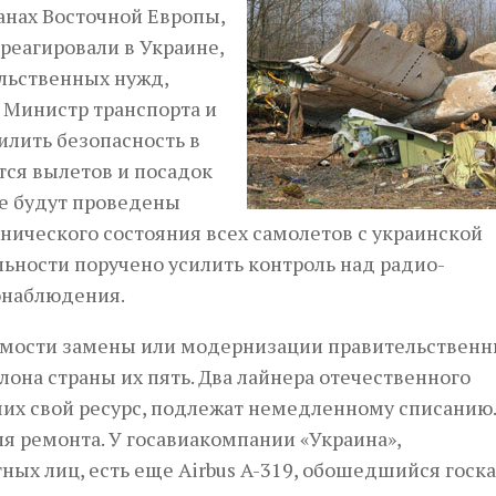
анах Восточной Европы,
реагировали в Украине,
ельственных нужд,
 Министр транспорта и
илить безопасность в
тся вылетов и посадок
е будут проведены
ического состояния всех самолетов с украинской
ьности поручено усилить контроль над радио­
онаблюдения.
димости замены или модернизации правительствен
лона страны их пять. Два лайнера отечественного
ших свой ресурс, подлежат немедленному списанию
ля ремонта. У госавиакомпании «Украина»,
х лиц, есть еще Airbus A-319, обошедшийся госка