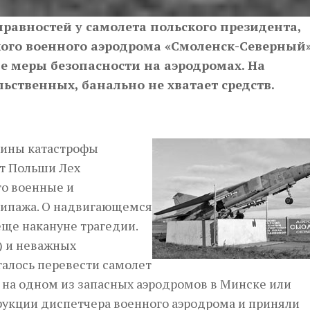
равностей у самолета польского президента,
кого военного аэродрома «Смоленск-Северный»
 меры безопасности на аэродромах. На
ственных, банально не хватает средств.
чины катастрофы
нт Польши Лех
го военные и
кипажа. О надвигающемся
ще накануне трагедии.
) и неважных
галось перевести самолет
 на одном из запасных аэро­дромов в Минске или
рукции диспетчера военного аэродрома и приняли