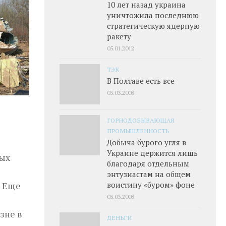
10 лет назад украина
уничтожила последнюю
стратегическую ядерную
ракету
05.01.2012
ТЭК
В Полтаве есть все
03.03.2008
ГОРНОДОБЫВАЮЩАЯ
ПРОМЫШЛЕННОСТЬ
Добыча бурого угля в
Украине держится лишь
ных
благодаря отдельным
энтузиастам на общем
воистину «буром» фоне
. Еще
03.03.2008
зне в
ДЕНЬГИ