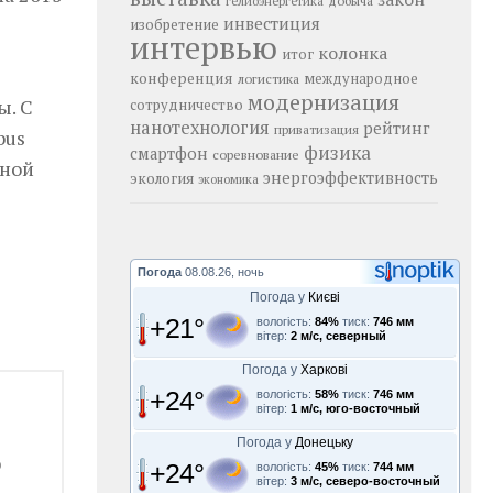
добыча
гелиоэнергетика
инвестиция
изобретение
интервью
колонка
итог
конференция
логистика
международное
модернизация
ы. С
сотрудничество
нанотехнология
рейтинг
приватизация
bus
физика
смартфон
соревнование
нной
энергоэффективность
экология
экономика
Погода
08.08.26, ночь
Погода у
Києві
+21°
вологість:
84%
тиск:
746 мм
вітер:
2 м/с, северный
Погода у
Харкові
+24°
вологість:
58%
тиск:
746 мм
вітер:
1 м/с, юго-восточный
Погода у
Донецьку
ю
+24°
вологість:
45%
тиск:
744 мм
вітер:
3 м/с, северо-восточный