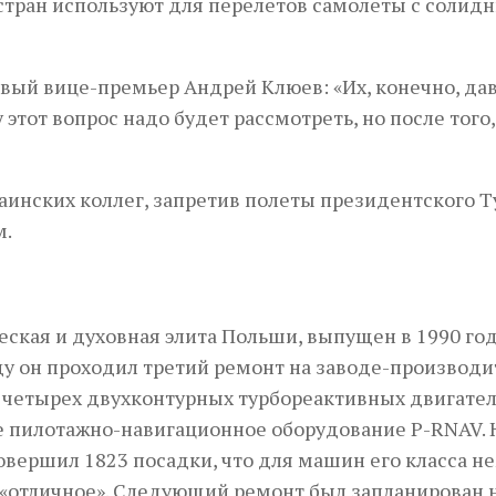
 стран используют для перелетов самолеты с солид
вый вице-премьер Андрей Клюев: «Их, конечно, да
у этот вопрос надо будет рассмотреть, но после того,
аинских коллег, запретив полеты президентского Т
м.
еская и духовная элита Польши, выпущен в 1990 го
у он проходил третий ремонт на заводе-производи
 четырех двухконтурных турбореактивных двигате
е пилотажно-навигационное оборудование P-RNAV. 
овершил 1823 посадки, что для машин его класса не
 «отличное». Следующий ремонт был запланирован 