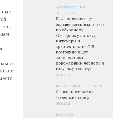
АЛЬТЕРНАТИВНАЯ
анные
ЭНЕРГЕТИКА
ной
Даже получив еще
больше российского газа
ужены
по обходному
нным
«Северному потоку»,
инженеры и
архитекторы из ФРГ
я
постоянно ищут
альтернативы
Польши
дорожающим черному и
голубому «золоту»
ийские
06.01.2012
 место
КОММУНАЛЬНОЕ ХОЗЯЙСТВО
Свалки поставят на
«зеленый» тариф
05.01.2012
НАСЛЕДИЕ