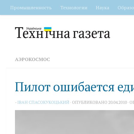
Промышленность
Технологии
Наука
Образо
Перейти к содержимому
АЭРОКОСМОС
Пилот ошибается е
-
IВАН СПАСОКУКОЦЬКИЙ
· ОПУБЛИКОВАНО
20.04.2010
· 