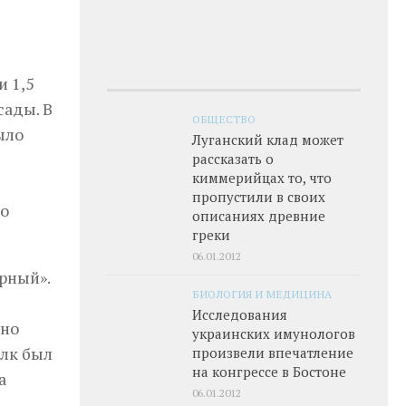
 1,5
сады. В
ОБЩЕСТВО
ыло
Луганский клад может
рассказать о
киммерийцах то, что
пропустили в своих
го
описаниях древние
греки
06.01.2012
рный».
БИОЛОГИЯ И МЕДИЦИНА
Исследования
оно
украинских имунологов
олк был
произвели впечатление
на конгрессе в Бостоне
а
06.01.2012