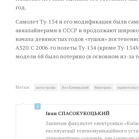
год.
Самолет Ту-154 и его модификации были с
авиалайнерами в СССР и продолжают широко 
начала девяностых годов «тушки» постепенно
A320. С 2006-го полеты Ту-154 (кроме Ту-154
модели 68 было потеряно (в основном из-за 
Метки:
катастрофа
Лех Качиньский
Минтранс
правительст
Iван СПАСОКУКОЦЬКИЙ
Закінчив факультет електроніки «Київс
експлуатації телекомунікаційного уста
різноманітних гаджетів, але і описом 