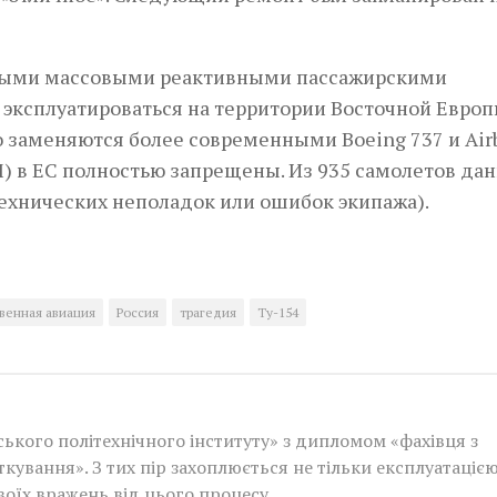
амыми массовыми реактивными пассажирскими
эксплуатироваться на территории Восточной Европ
 заменяются более современными Boeing 737 и Air
М) в ЕС полностью запрещены. Из 935 самолетов да
технических неполадок или ошибок экипажа).
венная авиация
Россия
трагедия
Ту-154
ького політехнічного інституту» з дипломом «фахівця з
ткування». З тих пір захоплюється не тільки експлуатаціє
своїх вражень від цього процесу.