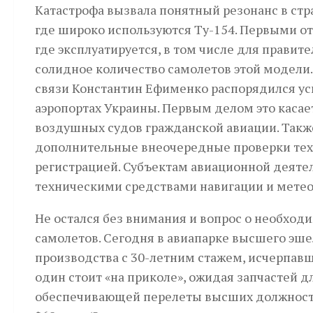
Катастрофа вызвала понятный резонанс в стр
где широко используются Ту-154. Первыми от
где эксплуатируется, в том числе для правит
солидное количество самолетов этой модели.
связи Константин Ефименко распорядился ус
аэропортах Украины. Первым делом это касае
воздушных судов гражданской авиации. Такж
дополнительные внеочередные проверки техн
регистрацией. Субъектам авиационной деятел
техническими средствами навигации и мете
Не остался без внимания и вопрос о необхо
самолетов. Сего­дня в авиапарке высшего эше
производства с 30-летним стажем, исчерпав
один стоит «на приколе», ожидая запчастей д
обеспечивающей перелеты высших должностны