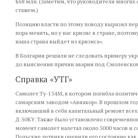
$68 млн. (Заметим, что руководители многих
стажем.)
Позицию власти по этому поводу выразил пер
пора менять, но у нас кризис в стране, поэтом
наша страна выйдет из кризиса».
В Болгарии решили не следовать примеру укр
до выяснения причин аварии под Смоленско
Справка «УТГ»
Самолет Ту-154М, в котором погибла политич
самарским заводом «Авиакор». В прошлом год
включавший в себя капитальный ремонт всех
Д-30КУ. Также было установлено современно
момент самолет налетал около 5000 часов и с
Польские летчики оценили его состояние как