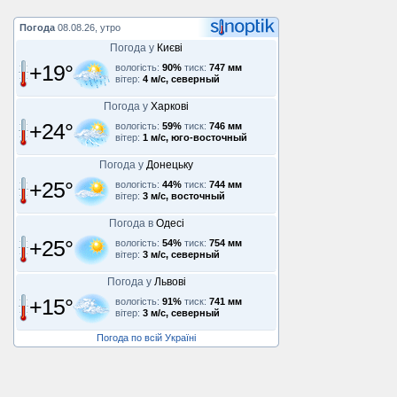
Погода
08.08.26, утро
Погода у
Києві
+19°
вологість:
90%
тиск:
747 мм
вітер:
4 м/с, северный
Погода у
Харкові
+24°
вологість:
59%
тиск:
746 мм
вітер:
1 м/с, юго-восточный
Погода у
Донецьку
+25°
вологість:
44%
тиск:
744 мм
вітер:
3 м/с, восточный
Погода в
Одесі
+25°
вологість:
54%
тиск:
754 мм
вітер:
3 м/с, северный
Погода у
Львові
+15°
вологість:
91%
тиск:
741 мм
вітер:
3 м/с, северный
Погода по всій Україні