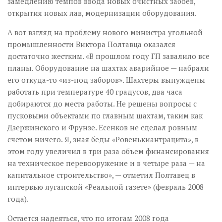
замедлению темпов ввода новых очистных забоев,
открытия новых лав, модернизации оборудования.
А вот взгляд на проблему нового министра угольной
промышленности Виктора Полтавца оказался
достаточно жестким. «В прошлом году ГП завалило все
планы. Оборудование на шахтах аварийное — набрали
его откуда-то «из-под заборов». Шахтеры вынуждены
работать при температуре 40 градусов, два часа
добираются до места работы. Не решены вопросы с
пусковыми объектами по главным шахтам, таким как
Дзержинского и Фрунзе. Есенков не сделал ровным
счетом ничего. Я, зная беды «Ровенькиантрацита», в
этом году увеличил в три раза объем финансирования
на техническое перевооружение и в четыре раза — на
капитальное строительство», — отметил Полтавец в
интервью луганской «Реальной газете» (февраль 2008
года).
Остается надеяться, что по итогам 2008 года