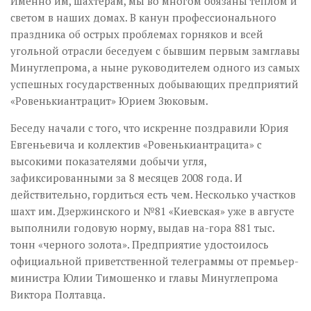
Именно им, шахтерам, мы во многом обязаны теплом и
светом в наших домах. В канун профессионального
праздника об острых проблемах горняков и всей
угольной отрасли беседуем с бывшим первым замглавы
Минуглепрома, а ныне руководителем одного из самых
успешных государственных добывающих предприятий
«Ровенькиантрацит» Юрием Зюковым.
Беседу начали с того, что искренне поздравили Юрия
Евгеньевича и коллектив «Ровенькиантрацита» с
высокими показателями добычи угля,
зафиксированными за 8 месяцев 2008 года. И
действительно, гордиться есть чем. Несколько участков
шахт им. Дзержинского и №81 «Киевская» уже в августе
выполнили годовую норму, выдав на-гора 881 тыс.
тонн «черного золота». Предприятие удостоилось
официальной приветственной телеграммы от премьер-
министра Юлии Тимошенко и главы Минуглепрома
Виктора Полтавца.