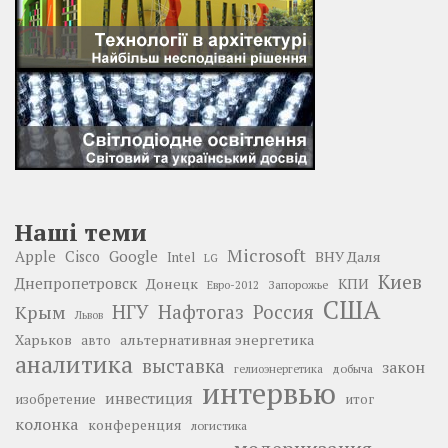
Наші теми
Microsoft
Google
Apple
Cisco
ВНУ Даля
Intel
LG
Киев
Днепропетровск
Донецк
КПИ
Запорожье
Евро-2012
США
НГУ
Нафтогаз
Крым
Россия
Львов
Харьков
альтернативная энергетика
авто
аналитика
выставка
закон
добыча
гелиоэнергетика
интервью
инвестиция
изобретение
итог
колонка
конференция
логистика