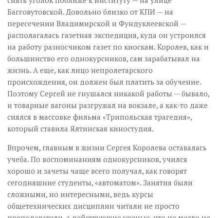
снять уголок поближе к институту — на улице
Багговутовской. Довольно близко от КПИ — на
пересечении Владимирской и Фундуклеевской —
располагалась газетная экспедиция, куда он устроился
на работу разносчиком газет по киоскам. Королев, как и
большинство его однокурсников, сам зарабатывал на
жизнь. А еще, как лицо непролетарского
происхождения, он должен был платить за обучение.
Поэтому Сергей не гнушался никакой работы — бывало,
и товарные вагоны разгружал на вокзале, а как-то даже
снялся в массовке фильма «Трипольская трагедия»,
который ставила Ялтинская киностудия.
Впрочем, главным в жизни Сергея Королева оставалась
учеба. По воспоминаниям однокурсников, учился
хорошо и зачеты чаще всего получал, как говорят
сегодняшние студенты, «автоматом». Занятия были
сложными, но интересными, ведь курсы
общетехнических дисциплин читали не просто
преподаватели, а действующие ученые, что не могло не