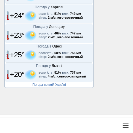
Погода у
Харкові
+24°
вологість:
51%
тиск:
749 мм
вітер:
2 м/с, юго-восточный
Погода у
Донецьку
+23°
вологість:
46%
тиск:
747 мм
вітер:
2 м/с, юго-восточный
Погода в
Одесі
+25°
вологість:
58%
тиск:
755 мм
вітер:
2 м/с, юго-восточный
Погода у
Львові
+20°
вологість:
81%
тиск:
737 мм
вітер:
4 м/с, северо-западный
Погода по всій Україні