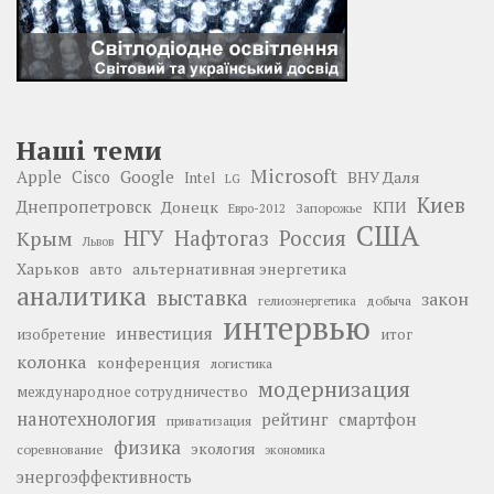
Наші теми
Microsoft
Google
Apple
Cisco
ВНУ Даля
Intel
LG
Киев
Днепропетровск
Донецк
КПИ
Запорожье
Евро-2012
США
НГУ
Нафтогаз
Крым
Россия
Львов
Харьков
альтернативная энергетика
авто
аналитика
выставка
закон
добыча
гелиоэнергетика
интервью
инвестиция
изобретение
итог
колонка
конференция
логистика
модернизация
международное сотрудничество
нанотехнология
рейтинг
смартфон
приватизация
физика
экология
соревнование
экономика
энергоэффективность