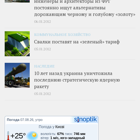
инженеры и архитекторы из ФРГ
постоянно ищут альтернативы
дорожающим черному и голубому «золоту»
06.01.2012
КОММУНАЛЬНОЕ ХОЗЯЙСТВО
Свалки поставят на «зеленый» тариф
05.01.2012
НАСЛЕДИЕ
10 лет назад украина уничтожила
последнюю стратегическую ядерную
ракету
05.01.2012
Погода
07.08.26, утро
Погода у
Києві
+25°
вологість:
67%
тиск:
746 мм
вітер:
1 м/с, юго-западный