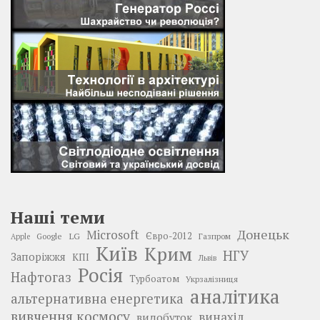
Наші теми
Донецьк
Microsoft
LG
Євро-2012
Google
Газпром
Apple
Київ
Крим
НГУ
Запоріжжя
КПІ
Львів
Росія
Нафтогаз
Турбоатом
Укрзалізниця
аналітика
альтернативна енергетика
вивчення космосу
винахід
видобуток