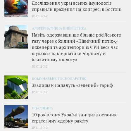
Дослідження українських імунологів
справили враження на конгресі в Бостоні
06.01.2012
АЛЬТЕРНАТИВНА ЕНЕРГЕТИКА
Навіть одержавши ще більше російського
газу через обхідний «Північний потік»,­
інженери та архітектори із ФРН весь час
шукають альтернативи чорному й
блакитному «золоту»
06.01.2012
КОМУНАЛЬНЕ ГОСПОДАРСТВО
Звалищам нададуть «зелений» тариф
05.01.2012
СПАДЩИНА
10 років тому Україні знищила останню
стратегічну ядерну ракету
05.01.2012