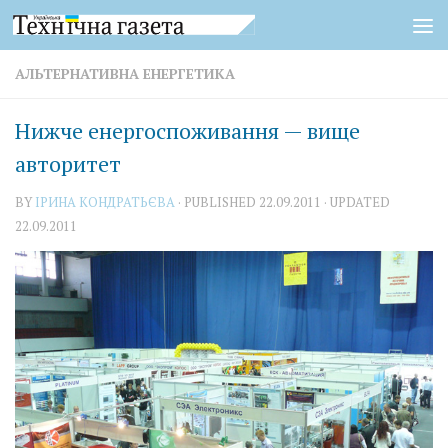
Skip to content
АЛЬТЕРНАТИВНА ЕНЕРГЕТИКА
Нижче енергоспоживання — вище
авторитет
BY
ІРИНА КОНДРАТЬЄВА
· PUBLISHED
22.09.2011
· UPDATED
22.09.2011