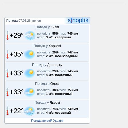
Погода
07.08.26, вечер
Погода у
Києві
+29°
вологість:
55%
тиск:
745 мм
вітер:
3 м/с, северный
Погода у
Харкові
+35°
вологість:
29%
тиск:
747 мм
вітер:
2 м/с, юго-западный
Погода у
Донецьку
+33°
вологість:
29%
тиск:
745 мм
вітер:
4 м/с, восточный
Погода в
Одесі
+33°
вологість:
38%
тиск:
753 мм
вітер:
1 м/с, восточный
Погода у
Львові
+22°
вологість:
74%
тиск:
739 мм
вітер:
4 м/с, северный
Погода по всій Україні