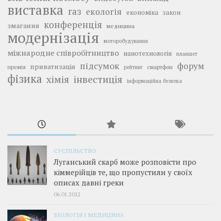
виставка
газ
екологія
економіка
закон
конференція
змагання
медицина
модернізація
моторобудування
міжнародне співробітництво
нанотехнологія
планшет
підсумок
форум
приватизація
премія
смартфон
рейтинг
фізика
інвестиція
хімія
інформаційна безпека
СУСПІЛЬСТВО
Луганський скарб може розповісти про
кіммерійців те, що пропустили у своїх
описах давні греки
06.01.2012
БІОЛОГІЯ І МЕДИЦИНА