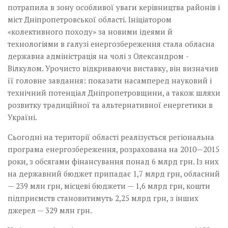
потрапила в зону особливої уваги керівництва районів і
міст Дніпропет­ровської області. Ініціатором
«колективного походу» за новими ідеями й
технологіями в галузі енергозбереження стала обласна
державна адміністрація на чолі з Олександром ­
Вілкулом. Урочисто відкриваючи виставку, він визначив
її головне завдання: показати насамперед науковий і
технічний потенціал Дніпропетровщини, а також шляхи
розвитку традиційної та альтернативної енергетики в
Україні.
Сьогодні на території області реалізується регіональна
програма енерго­збереження, розрахована на 2010—2015
роки, з обсягами фінансування понад 6 млрд грн. Із них
на державний бюджет припадає 1,7 млрд грн, обласний
— 239 млн грн, місцеві бюджети — 1,6 млрд грн, кошти
підприємств становитимуть 2,25 млрд грн, з інших
джерел — 329 млн грн.