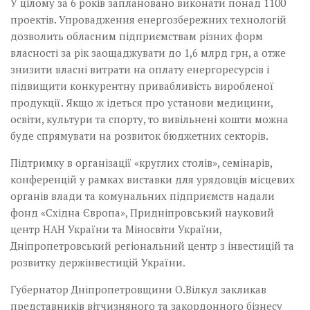
У цілому за 6 років заплановано виконати понад 1100
проектів. Упровадження енергозбережних технологій
дозволить обласним підприємствам різних форм
власності за рік заощаджувати до 1,6 млрд грн, а отже
знизити власні витрати на оплату енергоресурсів і
підвищити конкурентну привабливість виробленої
продукції. Якщо ж ідеться про установи медицини,
освіти, культури та спорту, то вивільнені кошти можна
буде спрямувати на розвиток ­бюджетних секторів.
Підтримку в організації «круглих столів», семінарів,
конференцій у рамках виставки для урядовців місцевих
органів влади та комунальних підприємств надали
фонд «Східна Європа», Придніпровський науковий
центр НАН України та Міносвіти України,
Дніпропетровський регіональний центр з інвестицій та
розвитку держінвестицій України.
Губернатор Дніпропетровщини О.Вілкул закликав
представників вітчизняного та закордонного бізнесу