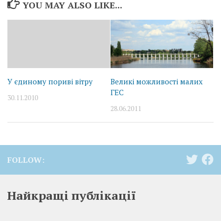
YOU MAY ALSO LIKE...
У єдиному пориві вітру
Великі можливості малих
ГЕС
30.11.2010
28.06.2011
FOLLOW:
Найкращі публікації