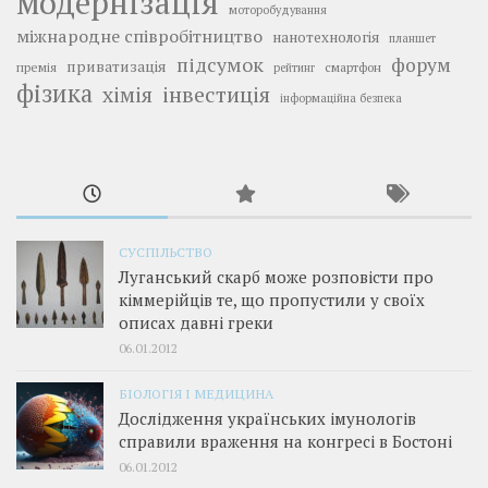
модернізація
моторобудування
міжнародне співробітництво
нанотехнологія
планшет
підсумок
форум
приватизація
премія
смартфон
рейтинг
фізика
інвестиція
хімія
інформаційна безпека
СУСПІЛЬСТВО
Луганський скарб може розповісти про
кіммерійців те, що пропустили у своїх
описах давні греки
06.01.2012
БІОЛОГІЯ І МЕДИЦИНА
Дослідження українських імунологів
справили враження на конгресі в Бостоні
06.01.2012