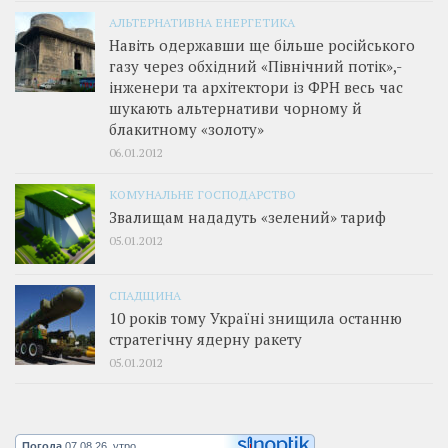
АЛЬТЕРНАТИВНА ЕНЕРГЕТИКА
Навіть одержавши ще більше російського
газу через обхідний «Північний потік»,­
інженери та архітектори із ФРН весь час
шукають альтернативи чорному й
блакитному «золоту»
06.01.2012
КОМУНАЛЬНЕ ГОСПОДАРСТВО
Звалищам нададуть «зелений» тариф
05.01.2012
СПАДЩИНА
10 років тому Україні знищила останню
стратегічну ядерну ракету
05.01.2012
Погода
07.08.26, утро