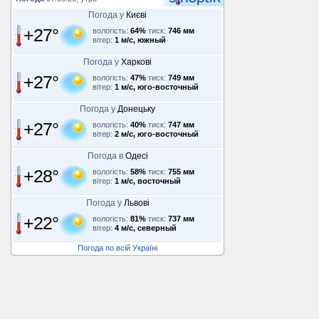
Погода у
Києві
+27°
вологість:
64%
тиск:
746 мм
вітер:
1 м/с, южный
Погода у
Харкові
+27°
вологість:
47%
тиск:
749 мм
вітер:
1 м/с, юго-восточный
Погода у
Донецьку
+27°
вологість:
40%
тиск:
747 мм
вітер:
2 м/с, юго-восточный
Погода в
Одесі
+28°
вологість:
58%
тиск:
755 мм
вітер:
1 м/с, восточный
Погода у
Львові
+22°
вологість:
81%
тиск:
737 мм
вітер:
4 м/с, северный
Погода по всій Україні