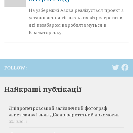
На узбережжі Азова реалізується проект з
установлення гігантських вітроагрегатів,
які незабаром вироблятимуться в
Краматорську.
FOLLOW:
Найкращі публікації
Дніпропетровський залізничний фотограф
«вистежив» і зняв дійсно раритетний локомотив
23.12.2011