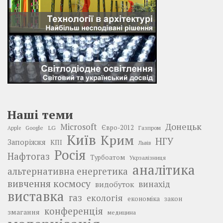
Наші теми
Донецьк
Microsoft
LG
Євро-2012
Google
Газпром
Apple
Київ
Крим
НГУ
Запоріжжя
КПІ
Львів
Росія
Нафтогаз
Турбоатом
Укрзалізниця
аналітика
альтернативна енергетика
вивчення космосу
винахід
видобуток
виставка
газ
екологія
економіка
закон
конференція
змагання
медицина