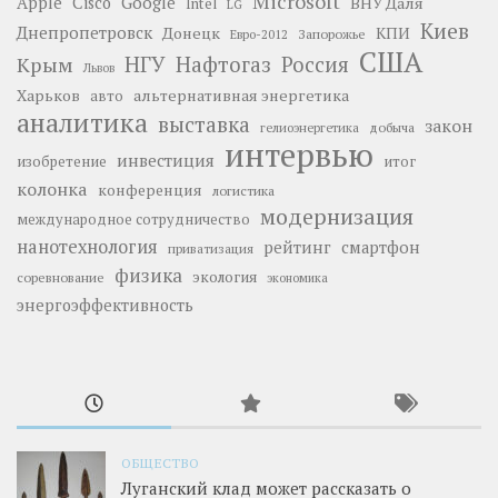
Microsoft
Google
Apple
Cisco
ВНУ Даля
Intel
LG
Киев
Днепропетровск
Донецк
КПИ
Запорожье
Евро-2012
США
НГУ
Нафтогаз
Крым
Россия
Львов
Харьков
альтернативная энергетика
авто
аналитика
выставка
закон
добыча
гелиоэнергетика
интервью
инвестиция
изобретение
итог
колонка
конференция
логистика
модернизация
международное сотрудничество
нанотехнология
рейтинг
смартфон
приватизация
физика
экология
соревнование
экономика
энергоэффективность
ОБЩЕСТВО
Луганский клад может рассказать о