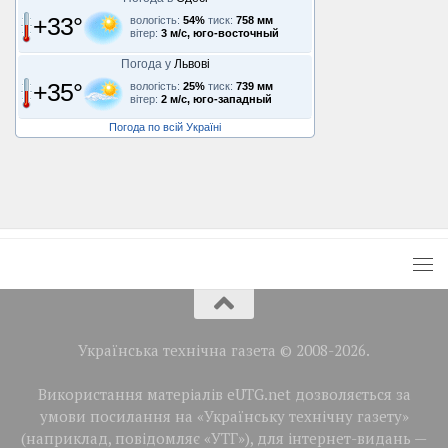
+33°
вологість:
54%
тиск:
758 мм
вітер:
3 м/с, юго-восточный
Погода у
Львові
+35°
вологість:
25%
тиск:
739 мм
вітер:
2 м/с, юго-западный
Погода по всій Україні
Українська технічна газета © 2008-2026.
Використання матеріалів eUTG.net дозволяється за
умови посилання на «Українську технічну газету»
(наприклад, повідомляє «УТГ»), для інтернет-видань —