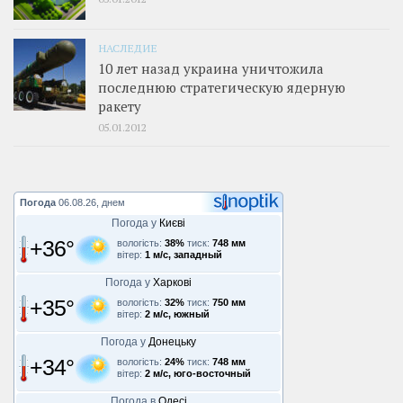
НАСЛЕДИЕ
10 лет назад украина уничтожила
последнюю стратегическую ядерную
ракету
05.01.2012
Погода
06.08.26, днем
Погода у
Києві
+36°
вологість:
38%
тиск:
748 мм
вітер:
1 м/с, западный
Погода у
Харкові
+35°
вологість:
32%
тиск:
750 мм
вітер:
2 м/с, южный
Погода у
Донецьку
+34°
вологість:
24%
тиск:
748 мм
вітер:
2 м/с, юго-восточный
Погода в
Одесі