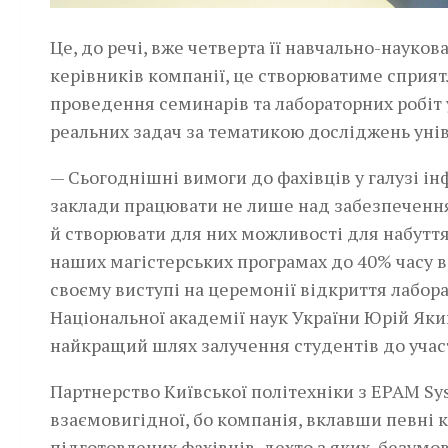
Це, до речі, вже четверта її навчально-науков
керівників компанії, це створюватиме сприят
проведення семинарів та лабораторних робіт 
реальних задач за тематикою досліджень унів
— Сьогоднішні вимоги до фахівців у галузі і
заклади працювати не лише над забезпечення
й створювати для них можливості для набуття
наших магістерських програмах до 40% часу в
своєму виступі на церемонії відкриття лабор
Національної академії наук України Юрій Яким
найкращий шлях залучення студентів до участі
Партнерство Київської політехніки з ЕPAM Sy
взаємовигідної, бо компанія, вклавши певні к
підготовлених фахівців, дехто з яких, безумо