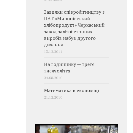
Завдяки співробітництву з
ПАТ «Миронівський
хлібопродукт» Черкаський
завод залізобетонних
виробів набув другого
дихання
13.12.2011
На годиннику — третє
тисячоліття
24.08.2010
Математика в економіці
21.12.2010