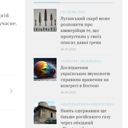
СУСПІЛЬСТВО
ргій
Луганський скарб може
учасне.
розповісти про
кіммерійців те, що
пропустили у своїх
описах давні греки
06.01.2012
БІОЛОГІЯ І МЕДИЦИНА
Дослідження
українських імунологів
справили враження на
конгресі в Бостоні
06.01.2012
АЛЬТЕРНАТИВНА ЕНЕРГЕТИКА
Навіть одержавши ще
більше російського газу
через обхідний