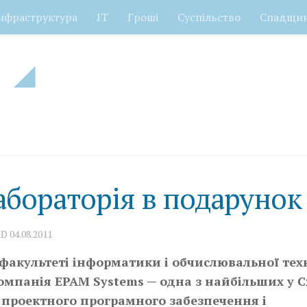
нфраструктура
ІТ
Гроші
Суспільство
Спадщи
абораторія в подарунок
ED
04.08.2011
факультеті інформатики і обчислювальної тех
омпанія ЕPAM Systems — одна з найбільших у С
 проектного програмного забезпечення і