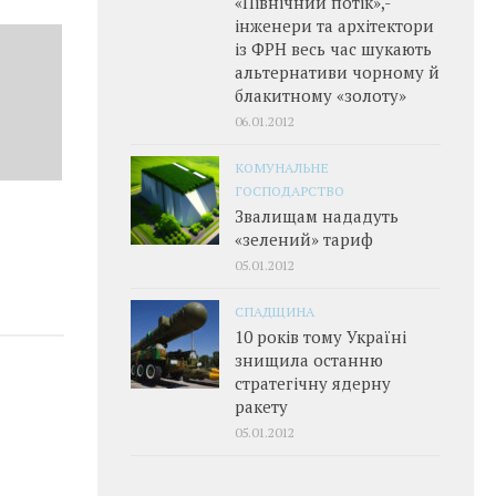
«Північний потік»,­
інженери та архітектори
із ФРН весь час шукають
альтернативи чорному й
блакитному «золоту»
06.01.2012
КОМУНАЛЬНЕ
ГОСПОДАРСТВО
Звалищам нададуть
«зелений» тариф
05.01.2012
СПАДЩИНА
10 років тому Україні
знищила останню
стратегічну ядерну
ракету
05.01.2012