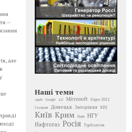
вами
ти —
’язання
ів, але
в
у
Наші теми
 це
Microsoft
LG
Євро-2012
Google
Apple
Донецьк
Запоріжжя
КПІ
Газпром
Київ
Крим
Справді
НГУ
Львів
Росія
виході
Нафтогаз
Турбоатом
она