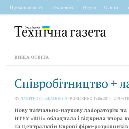
Промисловість
Технології
Наука
Освіта
І
Skip to content
ВИЩА ОСВІТА
Співробітництво + л
BY
ДМИТРО СТЕФАНОВИЧ
· PUBLISHED
17.06.2011
· UPDAT
Нову навчально-наукову лабораторію на 
НТУУ «КПІ» обладнала і відкрила вчора к
та Центральній Європі фірм-розробників