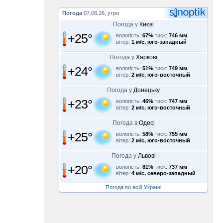
Погода
07.08.26, утро
Погода у
Києві
+25°
вологість:
67%
тиск:
746 мм
вітер:
1 м/с, юго-западный
Погода у
Харкові
+24°
вологість:
51%
тиск:
749 мм
вітер:
2 м/с, юго-восточный
Погода у
Донецьку
+23°
вологість:
46%
тиск:
747 мм
вітер:
2 м/с, юго-восточный
Погода в
Одесі
+25°
вологість:
58%
тиск:
755 мм
вітер:
2 м/с, юго-восточный
Погода у
Львові
+20°
вологість:
81%
тиск:
737 мм
вітер:
4 м/с, северо-западный
Погода по всій Україні