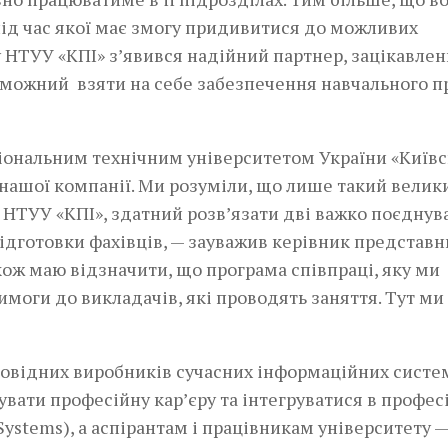
 під час якої має змогу придивитися до можливих
 у НТУУ «КПІ» з’явився надійний партнер, зацікавлен
роможний взяти на себе забезпечення навчального п
ціональним технічним університетом України «Київ
нашої компанії. Ми розуміли, що лише такий велики
 НТУУ «КПІ», здатний розв’язати дві важко поєднув
ь підготовки фахівців, — зауважив керівник представ
кож маю відзначити, що програма співпраці, яку ми
имоги до викладачів, які проводять заняття. Тут ми
провідних виробників сучасних інформаційних систе
вати професійну кар’єру та інтегруватися в профес
Systems), а аспірантам і працівникам університету —