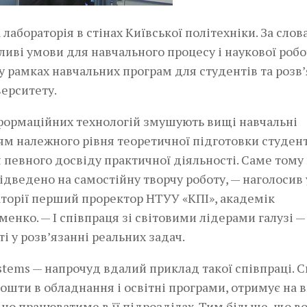
а лабораторія в стінах Київської політехніки. За сло
ливі умови для навчального процесу і наукової робо
у рамках навчальних програм для студентів та розв
ерситету.
нформаційних технологій змушують вищі навчальні
м належного рівня теоретичної підготовки студент
 певного досвіду практичної діяльності. Саме тому 
ідведено на самостійну творчу роботу, — наголосив 
аторії перший проректор НТУУ «КПІ», академік
енко. — І співпраця зі світовими лідерами галузі —
 у розв’язанні реальних задач.
stems — напрочуд вдалий приклад такої співпраці. 
ошти в обладнання і освітні програми, отримує на 
вно працюватиме в її підрозділах. Тим більше, що в