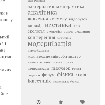
Укрзалізниця
альтернативна енергетика
аналітика
ий в
вивчення космосу
видобуток
роцесу
виставка
газ
винахід
екологія
змагання
економіка
закон
ський
конференція
медицина
модернізація
й і
ані
моторобудування
міжнародне співробітництво
ництва
нанотехнологія
премія
планшет
підсумок
приватизація
 таких
рейтинг
фізика
хімія
форум
смартфон
інвестиція
інформаційна безпека
м
ійне