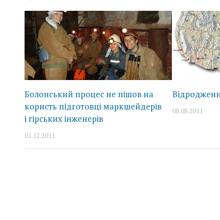
Болонський процес не пішов на
Відродженн
користь підготовці маркшейдерів
08.08.2011
і гірських інженерів
01.12.2011