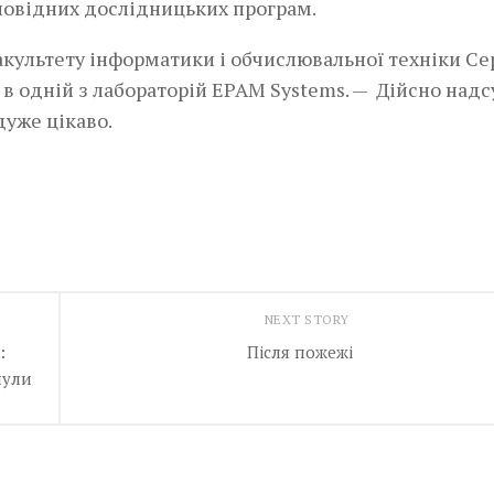
дповідних дослідницьких програм.
культету інформатики і обчислювальної техніки Се
 в одній з лабораторій ЕPAM Systems. — Дійсно надс
дуже цікаво.
NEXT STORY
:
Після пожежі
мули