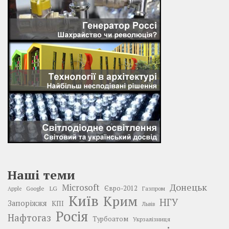
Наші теми
Донецьк
Microsoft
LG
Євро-2012
Google
Газпром
Apple
Київ
Крим
НГУ
Запоріжжя
КПІ
Львів
Росія
Нафтогаз
Турбоатом
Укрзалізниця