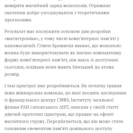
виміряти магнітний заряд монополів. Отримане
значення добре узгоджувалося з теоретичними
прогнозами.
Результат має послужити основою для розробки
«магнетроніки», у тому числі комп’ютерної пам’яті у
наномасштабі. Стівен Бромвелл вважає, що монополі­
можна буде використовувати як значно компакт­нішу
форму комп’ютерної пам’яті, ніж якась із доступних
сьогодні, оскільки вони мають близький до атома
розмір.
І такі пристрої вже розроб­ляються. На початку травня
інша міжнародна команда, до якої входять дослідники
із французького центру CNRS, Інституту загальної
фізики РАН і японського AIST, описала у своїй статті
діючий прототип пристрою, що працює на ефекті
магнітного струму. Передбачається, що він може стати
голов­ним елементом пам’яті довільного доступу