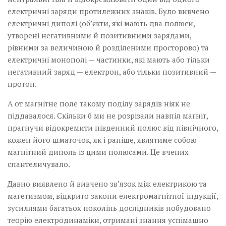
електричні заряди протилежних знаків. Було вивчено
електричні диполі (об’єкти, які мають два полюси,
утворені негативними й позитивними зарядами,
рівними за величиною й розділеними просторово) та
електричні монополі — частинки, які мають або тільки
негативний заряд — електрон, або тільки позитивний —
протон.
А от магнітне поле такому поділу зарядів ніяк не
піддавалося. Скільки б ми не розрізали навпіл магніт,
прагнучи відокремити південний полюс від північного,
кожен його шматочок, як і раніше, являтиме собою
магнітний диполь із цими полюсами. Це вчених
спантеличувало.
Давно виявлено й вивчено зв’язок між електрикою та
магетизмом, відкрито закони електромагнітної індукції,
зусиллями багатьох поколінь дослідників побудовано
теорію електродинаміки, отримані знання успімашно