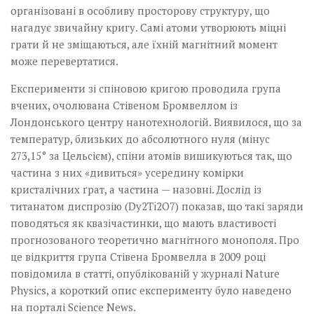
організовані в особливу просторову структуру, що
нагадує звичайну кригу. Самі атоми утворюють міцні
грати й не зміщаються, але їхній магнітний момент
може перевертатися.
Експерименти зі спіновою кригою проводила група
вчених, очолювана Стівеном Бромвеллом із
Лондонського центру нанотехнологій. Виявилося, що за
температур, близьких до абсолютного нуля (мінус
273,15° за Цельсієм), спіни атомів вишикуються так, що
частина з них «дивиться» усередину комірки
кристалічних ґрат, а частина — назовні. Дослід із
титанатом диспрозію (Dy2Ti2O7) показав, що такі заряди
поводяться як квазічастинки, що мають властивості
прогнозованого теоретично магнітного монополя. Про
це відкриття група Стівена Бромвелла в 2009 році
повідомила в статті, опублікованій у журналі Nature
Physics, а короткий опис експерименту було наведено
на порталі Science News.