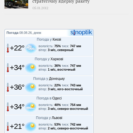
стратегічну ядерну ракету
05.01.2012
Погода
08.08.26, днем
Погода у
Києві
+22°
вологість:
75%
тиск:
747 мм
вітер:
3 м/с, северный
Погода у
Харкові
+34°
вологість:
36%
тиск:
747 мм
вітер:
1 м/с, восточный
Погода у
Донецьку
+36°
вологість:
22%
тиск:
743 мм
вітер:
3 м/с, юго-восточный
Погода в
Одесі
+34°
вологість:
40%
тиск:
754 мм
вітер:
3 м/с, северо-восточный
Погода у
Львові
+21°
вологість:
53%
тиск:
742 мм
вітер:
2 м/с, северо-восточный