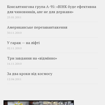
Консалтингова група А-95: «ВІНК буде ефективна
для чиновників, але не для держави»
25.01.2011
Американське перезавантаження
30.11.2010
У гараж — на ліфті
02.11.2010
Три завдання на «відмінно»
16.11.2010
За два кроки від космосу
12.04.2011