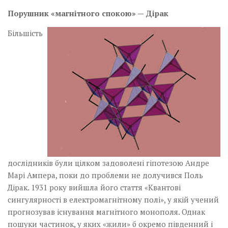
Порушник «магнітного спокою» — Дірак
Більшість
дослідників були цілком задоволені гіпотезою Андре
Марі Ампера, поки до проблеми не долучився Поль
Дірак. 1931 року вийшла його стаття «Квантові
сингулярності в елект­ро­­­магнітному полі», у якій учений
прогнозував існування магнітного монополя. Однак
пошуки частинок, у яких «жили» б окремо південний і