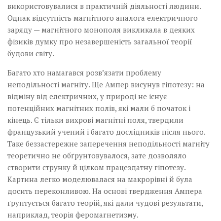
використовувалися в практичній діяльності людини.
Однак відсутність магнітного аналога електричного
заряду — магнітного монополя викликала в деяких
фізиків думку про незавершеність загальної теорії
будови світу.
Багато хто намагався роз­в’язати проблему
неподільності магніту. Ще Ампер висунув гіпотезу: на
відміну від електричних, у природі не існує
потенційних магнітних полів, які мали б початок і
кінець. Є тільки вихрові магнітні поля, твердили
французький учений і багато дослідників після нього.
Таке беззастережне заперечення неподільності магніту
теоретично не обґрунтовувалося, зате дозволяло
створити струнку й цілком працездатну гіпотезу.
Картина легко моделювалася на макрорівні й була
досить переконливою. На основі твердження Ампера
ґрунтується багато теорій, які дали чудові результати,
наприклад, теорія феромагнетизму.