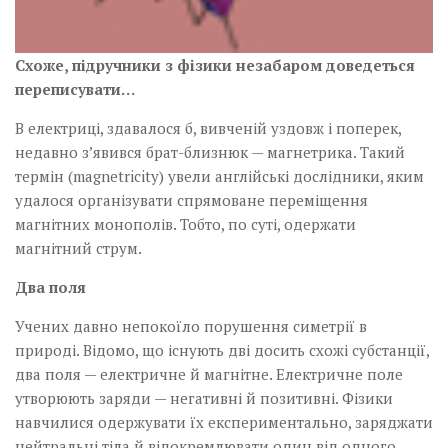
Схоже, підручники з фізики незабаром доведеться
переписувати…
В електриці, здавалося б, вивченій уздовж і поперек,
недавно з’явився брат-близнюк — магнетрика. Такий
термін (magnetricity) увели англійські дослідники, яким
удалося організувати спрямоване переміщення
магнітних монополів. Тобто, по суті, одержати
магнітний струм.
Два поля
Учених давно непокоїло порушення симетрії в
природі. Відомо, що існують дві досить схожі субстанції,
два поля — електричне й магнітне. Електричне поле
утворюють заряди — негативні й позитивні. Фізики
навчилися одержувати їх експериментально, заряджати
нейтральні тіла й відокремлювати один від одного