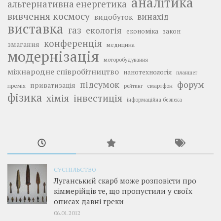
аналітика
альтернативна енергетика
вивчення космосу
винахід
видобуток
виставка
газ
екологія
економіка
закон
конференція
змагання
медицина
модернізація
моторобудування
міжнародне співробітництво
нанотехнологія
планшет
підсумок
форум
приватизація
премія
смартфон
рейтинг
фізика
інвестиція
хімія
інформаційна безпека
СУСПІЛЬСТВО
Луганський скарб може розповісти про
кіммерійців те, що пропустили у своїх
описах давні греки
06.01.2012