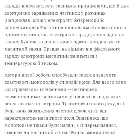
зарядів відбувається за такими ж принципами, що й для
електрично заряджених частинок у розчинах
(наприклад, іонів у електроліті батарейок або
конденсаторів). Магнітні монополі взаємодіють один з
одним так само, як і електричні заряди, відповідно до
закону Кулона, а спінова крига здатна конденсувати
магнітний заряд. Правда, на відміну від фіксованого
заряду електронів магнітний змінюється з
температурою й тиском.
Автори нової роботи спробували також визначити
властивості монополів у спіновій кризі. Для цього вони
«обстрілювали» їх мюонами — нестійкими
елементарними частинками, у процесі розпаду яких
випускаються позитрони. Траєкторія їхнього руху, як і
будь-яких заряджених частинок, залежить від
характеристик магнітного поля. Виявилося, що
монополі не тільки були наявні, а й переміщалися,
створюючи магнітний струм. Фізики змогли також