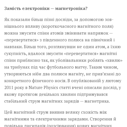
Замість електроніки — магнетроніка?
Як показали більш пізні досліди, за допомогою зов­
нішнього впливу (короткочасного магнітного поля)
можна змусити спіни атомів змінювати напрямок —
­«перевертатися» з південного полюса на північний і
навпаки. Більш того, розглянувши не один атом, а їхню
сукупність, вдалося змусити «перевертатися» магнітні
спіни приблизно так, як уболівальники роб­лять «хвилю»
на трибунах під час футбольного матчу. Таким чином,
утворюються ніби два полюси магніту, не прив’язані до
конкретного фізичного носія. В опуб­лікованій у лютому
2011 року в Nature Physics статті вчені описали дослід, у
якому протягом декількох хвилин підтримувався
стабільний струм магнітних зарядів — магнетрика.
Цей магнітний струм виявив велику схожість між
магнітними та електричними зарядами. Створення й
повільна дисипація (розсіювання) нових магнітних