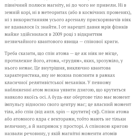
північний полюси магніту, ні до чого не привели. Ні в
земній корі, ні в метеоритах (або в космічних променях),
ні з використанням усього арсеналу прискорювачів ніяк
не вдавалося їх знайти. І от нареш­ті давня мрія фізиків
майже здійснилася в 2009 році з відкриттям
незвичайного квантового явища — спінової криги.
Треба сказати, що спін атома — це аж ніяк не місце,
протилежне його, атома, «грудям», яких, зрозуміло, у
нього немає. Це внутрішня, виключно квантова
характеристика, яку не можна пояснити в рамках
класичної релятивістської механіки. У певному
наближенні атом можна уявити дзигою, що крутиться
навколо якоїсь осі. А будь-яке обертове тіло має момент
імпульсу відносно свого центру мас; це власний момент
тіла, або спін (від англ. spin — крутити[-ся]). Спіни атома
або атомного ядра є векторами, тобто мають не тільки
величину, а й напрямок у просторі. А спіновою кригою
назвали речовину, у якій магнітні моменти атомів