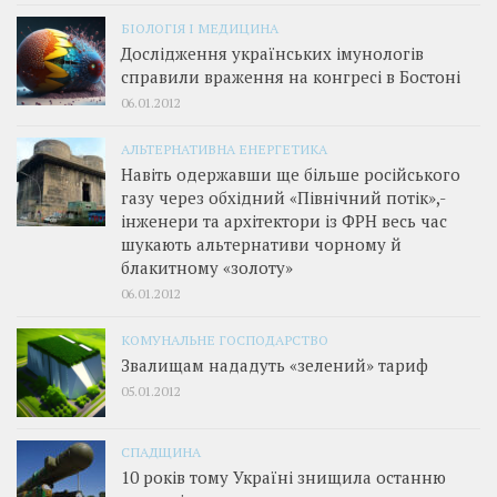
БІОЛОГІЯ І МЕДИЦИНА
Дослідження українських імунологів
справили враження на конгресі в Бостоні
06.01.2012
АЛЬТЕРНАТИВНА ЕНЕРГЕТИКА
Навіть одержавши ще більше російського
газу через обхідний «Північний потік»,­
інженери та архітектори із ФРН весь час
шукають альтернативи чорному й
блакитному «золоту»
06.01.2012
КОМУНАЛЬНЕ ГОСПОДАРСТВО
Звалищам нададуть «зелений» тариф
05.01.2012
СПАДЩИНА
10 років тому Україні знищила останню