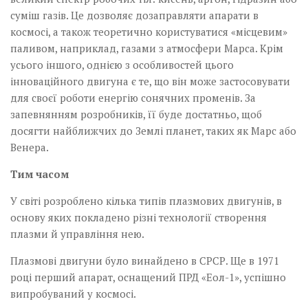
суміш газів. Це дозволяє дозаправляти апарати в
космосі, а також теоретично користуватися «місцевим»
паливом, наприклад, газами з атмосфери Марса. Крім
усього іншого, однією з особливостей цього
інноваційного двигуна є те, що він може застосовувати
для своєї роботи енергію сонячних променів. За
запевнянням розробників, її буде достатньо, щоб
досягти найближчих до Землі планет, таких як Марс або
Венера.
Тим часом
У світі розроблено кілька типів плазмових двигунів, в
основу яких покладено різні технології створення
плазми й управління нею.
Плазмові двигуни було винайдено в СРСР. Ще в 1971
році перший апарат, оснащений ПРД «Еол-1», успішно
випробуваний у космосі.