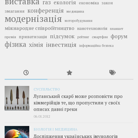
виставка
газ
екологія
економіка
закон
конференція
змагання
медицина
модернізація
моторобудування
міжнародне співробітництво
нанотехнологія
планшет
підсумок
форум
приватизація
премія
смартфон
рейтинг
фізика
інвестиція
хімія
інформаційна безпека
СУСПІЛЬСТВО
Луганський скарб може розповісти про
кіммерійців те, що пропустили у своїх
описах давні греки
06.01.2012
БІОЛОГІЯ І МЕДИЦИНА
Дослідження українських імунологів