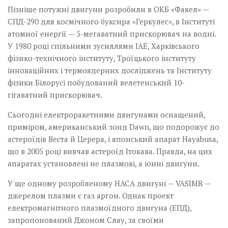
Пізніше потужні двигуни розробили в ОКБ «Факел» —
СПД-290 для космічного буксира «Геркулес», в Інституті
атомної енергії — 5-мегаватний прискорювач на водні.
У 1980 році спільними зусиллями ІАЕ, Харківського
фізико-технічного інституту, Троїцького інституту
інноваційних і термоядерних досліджень та Інституту
фізики Білорусі побудований велетенський 10-
гігаватний прискорювач.
Сьогодні електроракетними двигунами оснащений,
приміром, американський зонд Dawn, що подорожує до
астероїдів ­Веста й Церера, і японський апарат Hayabusa,
що в 2005 році вивчав астероїд Ітокава. Правда, на цих
апаратах установлені не плазмові, а іонні двигуни.
У ще одному розробленому НАСА двигуні — VASIMR —
джерелом плазми є газ аргон. Однак проект
електромагнітного плазмоїдного двигуна (ЕПД),
запропонований Джоном Слау, за своїми