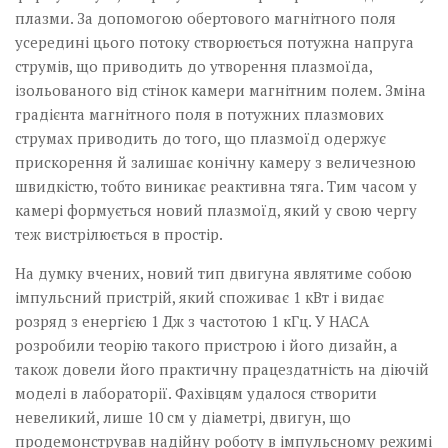
плазми. За допомогою обертового магнітного поля
усередині цього потоку створюється потужна напруга
струмів, що приводить до утворення плазмоїда,
ізольованого від стінок камери магнітним полем. Зміна
градієнта магнітного поля в потужних плазмових
струмах приводить до того, що плазмоїд одержує
прискорення й залишає конічну камеру з величезною
швидкістю, тобто виникає реактивна тяга. Тим часом у
камері формується новий плазмоїд, який у свою чергу
теж вистрілюється в простір.­
На думку вчених, новий тип двигуна являтиме собою
імпульсний пристрій, який споживає 1 кВт і видає
розряд з енергією 1 Дж з частотою 1 кГц. У НАСА
розробили теорію такого пристрою і його дизайн, а
також довели його практичну працездатність на діючій
моделі в лабораторії. Фахівцям удалося створити
невеликий, лише 10 см у діаметрі, двигун, що
продемонстрував надійну роботу в імпульсному режимі