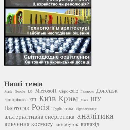
Наші теми
Донецьк
Microsoft
LG
Євро-2012
Google
Газпром
Apple
Київ
Крим
НГУ
Запоріжжя
КПІ
Львів
Росія
Нафтогаз
Турбоатом
Укрзалізниця
аналітика
альтернативна енергетика
вивчення космосу
винахід
видобуток