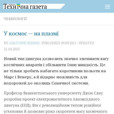
Skip to content
ТЕХНОЛОГІЇ
У космос — на плазмі
BY
АНАТОЛІЙ ЛЕМИШ
· PUBLISHED
09.09.2011
· UPDATED
21.04.2023
Новий тип двигуна дозволить значно зменшити вагу
космічних апаратів і збільшити їхню швидкість. Це
не тільки зробить набагато коротшими польоти на
Марс і Венеру, а й відкриє можливість для
подорожей до околиць Сонячної системи.
Професор Вашингтонсь­кого університету Джон Слау
розробив проект електромагнітного плазмоїдного
двигуна (ЕПД). Він є революційним типом рушійної
установки й дозволяє різко скоротити масу космічного