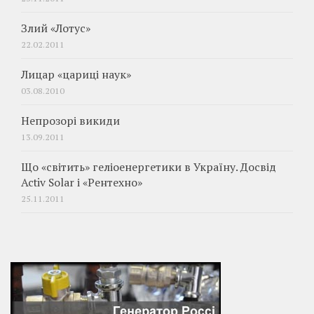
Злий «Лотус»
22.02.2011
Лицар «цариці наук»
03.08.2010
Непрозорі викиди
13.09.2011
Що «світить» геліоенергетики в Україну. Досвід
Activ Solar і «Рентехно»
25.11.2011