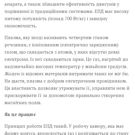
апарата, а також збільшити ефективність двигунів у
порівнянні із традиційними системами. ЕПД має високу
питому потужність (понад 700 Вт/кг) і завидну
економічність.
Плазма, яку іноді називають четвертим станом
речовини, є іонізованим (електрично зарядженим)
газом, що складається з атомів, у яких відсутні деякі
електрони. Із неї складаються зірки. Це газ, нагрітий до
надзвичайно високих температур у мільйони градусів.
Жоден із відомих матеріалів витримати таких не міг би.
На щастя, плазма є добрим електричним провідником.
Ця властивість дозволяє утримувати її, управляти нею й
прискорювати її за допомогою правильно створених
магнітних полів.
Як це працює
Принцип роботи ЕПД такий. У робочу камеру, яка має
форму конуса, впорскується газ і розігрівається до стану