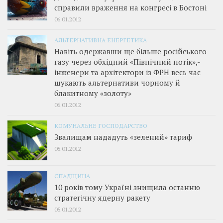
справили враження на конгресі в Бостоні
06.01.2012
АЛЬТЕРНАТИВНА ЕНЕРГЕТИКА
Навіть одержавши ще більше російського
газу через обхідний «Північний потік»,­
інженери та архітектори із ФРН весь час
шукають альтернативи чорному й
блакитному «золоту»
06.01.2012
КОМУНАЛЬНЕ ГОСПОДАРСТВО
Звалищам нададуть «зелений» тариф
05.01.2012
СПАДЩИНА
10 років тому Україні знищила останню
стратегічну ядерну ракету
05.01.2012