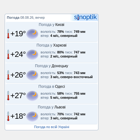
Погода
08.08.26, вечер
Погода у
Києві
+19°
вологість:
78%
тиск:
749 мм
вітер:
4 м/с, северный
Погода у
Харкові
+24°
вологість:
80%
тиск:
747 мм
вітер:
2 м/с, северный
Погода у
Донецьку
+26°
вологість:
53%
тиск:
743 мм
вітер:
3 м/с, северо-восточный
Погода в
Одесі
+27°
вологість:
58%
тиск:
755 мм
вітер:
5 м/с, северный
Погода у
Львові
+18°
вологість:
70%
тиск:
742 мм
вітер:
3 м/с, северный
Погода по всій Україні