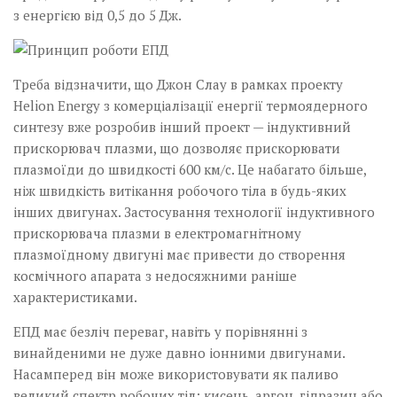
з енергією­ від 0,5 до 5 Дж.
Треба відзначити, що Джон Слау в рамках проекту
Helion Energy з комерціалізації енергії термоядерного
синтезу вже розробив інший проект — індуктивний
прискорювач плазми, що дозволяє прискорювати
плазмоїди до швидкості 600 км/с. Це набагато більше,
ніж швидкість витікання робочого тіла в будь-яких
інших двигунах. Застосування технології індуктивного
прискорювача плазми в електромагнітному
плазмоїдному двигуні має привести до створення
космічного апарата з недосяжними раніше
характеристиками.
ЕПД має безліч переваг, навіть у порівнянні з
винайденими не дуже давно іонними двигунами.
Насамперед він може використовувати як паливо
великий спектр робочих тіл: кисень, аргон, гідразин або