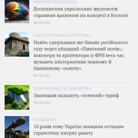
БІОЛОГІЯ І МЕДИЦИНА
Дослідження українських імунологів
справили враження на конгресі в Бостоні
06.01.2012
АЛЬТЕРНАТИВНА ЕНЕРГЕТИКА
Навіть одержавши ще більше російського
газу через обхідний «Північний потік»,­
інженери та архітектори із ФРН весь час
шукають альтернативи чорному й
блакитному «золоту»
06.01.2012
КОМУНАЛЬНЕ ГОСПОДАРСТВО
Звалищам нададуть «зелений» тариф
05.01.2012
СПАДЩИНА
10 років тому Україні знищила останню
стратегічну ядерну ракету