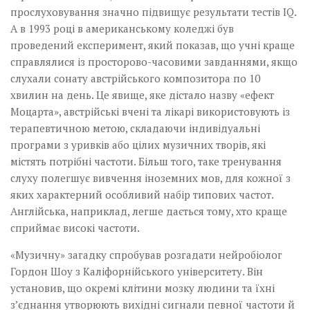
прослуховування значно підвищує результати тестів IQ.
А в 1993 році в американському коледжі був
проведений експеримент, який показав, що учні краще
справлялися із просторово-часовими завданнями, якщо
слухали сонату австрійського композитора по 10
хвилин на день. Це явище, яке дістало назву «ефект
Моцарта», австрійські вчені та лікарі використовують із
терапевтичною метою, складаючи індивідуальні
програми з уривків або цілих музичних творів, які
містять потрібні частоти. Більш того, таке тренування
слуху полегшує вивчення іноземних мов, для кожної з
яких характерний особливий набір типових частот.
Англійська, наприклад, легше дається тому, хто краще
сприймає високі частоти.
«Музичну» загадку спробував розгадати нейробіолог
Гордон Шоу з Каліфорнійського університету. Він
установив, що окремі клітини мозку людини та їхні
з’єднання утворюють вихідні сигнали певної частоти й