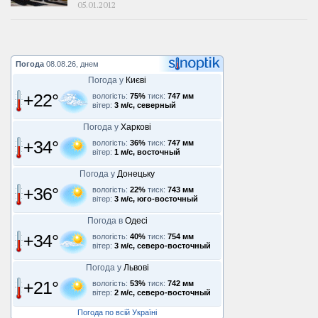
05.01.2012
Погода
08.08.26, днем
Погода у
Києві
+22°
вологість:
75%
тиск:
747 мм
вітер:
3 м/с, северный
Погода у
Харкові
+34°
вологість:
36%
тиск:
747 мм
вітер:
1 м/с, восточный
Погода у
Донецьку
+36°
вологість:
22%
тиск:
743 мм
вітер:
3 м/с, юго-восточный
Погода в
Одесі
+34°
вологість:
40%
тиск:
754 мм
вітер:
3 м/с, северо-восточный
Погода у
Львові
+21°
вологість:
53%
тиск:
742 мм
вітер:
2 м/с, северо-восточный
Погода по всій Україні