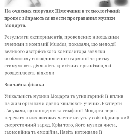
На очисних спорудах Німеччини в технологічний
процес збираються ввести програвання музики
Моцарта.
Результати експериментів, проведених німецькими
вченими в компанії Mundus, показали, що мелодії
великого австрійського композитора завдяки
особливому співвідношенню гармонії та ритму
стимулюють діяльність крихітних організмів, які
розщеплюють відходи.
Звичайна фізика
Унікальність музики Моцарта та утилітарний її вплив
на живі організми давно хвилюють учених. Експерти
з’ясували, що концерти та симфонії Моцарта через
перевагу в них високих частот несуть у собі підвищений
енергетичний заряд. Крім того, його музика чиста,
гармонійна та емоційна. Навіть нетривале її