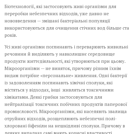
Біотехнології, які застосовують живі організми для
переробки небезпечних відходів, уже давно не
нововведення — змішані бактеріальні популяції
використовуються для очищення стічних вод більше ста
років.
Усі живі організми поглинають і переварюють живильні
речовини й виділяють у навколишнє середовище
продукти життєдіяльності, які утворюються при цьому.
Мікро­організми — не виняток, причому різним їхнім
видам потрібне «персональне» живлення. Одні бактерії
із задоволенням поглинають хімічні сполуки, які
містяться у відходах, інші живляться токсичними
хімікатами. Деякі грибки застосовуються для
нейтралізації токсичних побічних продуктів паперової
промисловості. Мікроорганізми, які населяють звалища
отруйних відходів, розщеплюють небезпечні полі­
хлоровані біфеніли на нешкідливі сполуки. Причому в
деяких випадках самі мають корисні властивості.