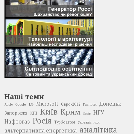
Наші теми
Донецьк
Microsoft
LG
Євро-2012
Google
Газпром
Apple
Київ
Крим
НГУ
Запоріжжя
КПІ
Львів
Росія
Нафтогаз
Турбоатом
Укрзалізниця
аналітика
альтернативна енергетика