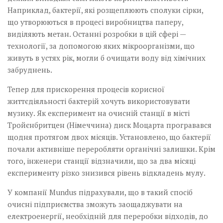
Наприклад, бактерії, які розщеплюють сполуки сірки,
що утворюються в процесі виробництва паперу,
виділяють метан. Останні розробки в цій сфері —
технології, за допомогою яких мікро­організми, що
живуть в устях рік, могли б очищати воду від хімічних
забруднень.
Тепер для прискорення процесів корисної
життєдіяльності бактерій хочуть використовувати
музику. Як експеримент на очисній станції в місті
Тройєнбритцен (Німеччина) диск Моцарта програвався
щодня протягом двох місяців. Установлено, що бактерії
почали активніше переробляти органічні залишки. Крім
того, інженери станції відзначили, що за два місяці
експерименту різко знизився рівень відкладень мулу.
У компанії Mundus підрахували, що в такий спосіб
очисні підприємства зможуть за­ощаджувати на
електроенергії, необхідній для переробки відходів, до