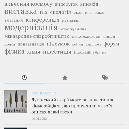
вивчення космосу
винахід
видобуток
виставка
газ
екологія
економіка
закон
конференція
змагання
медицина
модернізація
моторобудування
міжнародне співробітництво
нанотехнологія
планшет
підсумок
форум
приватизація
премія
смартфон
рейтинг
фізика
інвестиція
хімія
інформаційна безпека
СУСПІЛЬСТВО
Луганський скарб може розповісти про
кіммерійців те, що пропустили у своїх
описах давні греки
06.01.2012