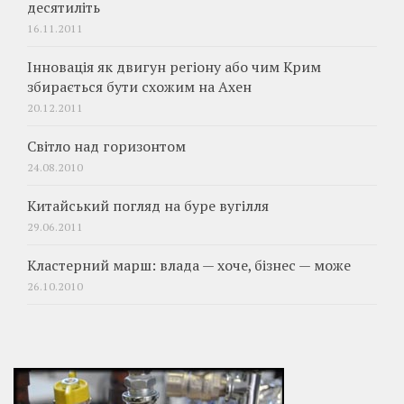
десятиліть
16.11.2011
Інновація як двигун регіону або чим Крим
збирається бути схожим на Ахен
20.12.2011
Світло над горизонтом
24.08.2010
Китайський погляд на буре вугілля
29.06.2011
Кластерний марш: влада — хоче, бізнес — може
26.10.2010