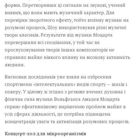
форми. Перетворивши ці сигнали на звукові, учений
виявив, що вони мають музичний характер. Для
перевірки зворотного ефекту, тобто впливу музики на
розумові процеси, Шоу використовував різні музичні
твори класиків. Результати від музики Моцарта
перевершили всі сподівання, у той час як
прослуховування творів інших композиторів не
справило майже ніякого впливу на мозкову активність
людини.
Висновки дослідників уже взяли на озброєння
спортсмени «інтелектуальних» видів спорту — шахів і
покеру. У цілому ж згідно з резюме вчених духовна і
фізична сила музики Вольфганга Амадея Моцарта
сприяє ефективнішому вирішенню проблем майже в
усіх сферах діяльності, де потрібна підвищена
концентрація уваги та активізація розумових процесів.
Концерт-хол для мікроорганізмів