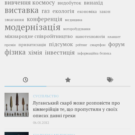
вивчення космосу
винахід
видобуток
виставка
газ
екологія
економіка
закон
конференція
змагання
медицина
модернізація
моторобудування
міжнародне співробітництво
нанотехнологія
планшет
підсумок
форум
приватизація
премія
смартфон
рейтинг
фізика
інвестиція
хімія
інформаційна безпека
СУСПІЛЬСТВО
Луганський скарб може розповісти про
кіммерійців те, що пропустили у своїх
описах давні греки
06.01.2012
БІОЛОГІЯ І МЕДИЦИНА