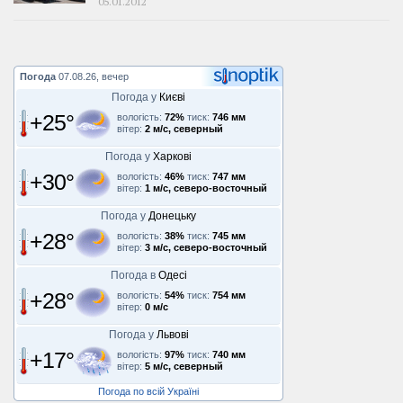
05.01.2012
Погода
07.08.26, вечер
Погода у
Києві
+25°
вологість:
72%
тиск:
746 мм
вітер:
2 м/с, северный
Погода у
Харкові
+30°
вологість:
46%
тиск:
747 мм
вітер:
1 м/с, северо-восточный
Погода у
Донецьку
+28°
вологість:
38%
тиск:
745 мм
вітер:
3 м/с, северо-восточный
Погода в
Одесі
+28°
вологість:
54%
тиск:
754 мм
вітер:
0 м/с
Погода у
Львові
+17°
вологість:
97%
тиск:
740 мм
вітер:
5 м/с, северный
Погода по всій Україні