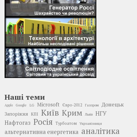
Наші теми
Донецьк
Microsoft
LG
Євро-2012
Google
Газпром
Apple
Київ
Крим
НГУ
Запоріжжя
КПІ
Львів
Росія
Нафтогаз
Турбоатом
Укрзалізниця
аналітика
альтернативна енергетика