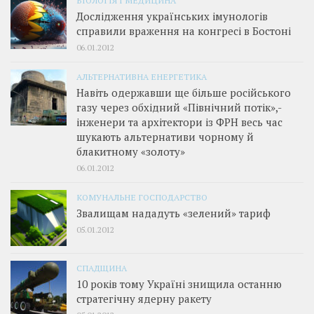
Дослідження українських імунологів
справили враження на конгресі в Бостоні
06.01.2012
АЛЬТЕРНАТИВНА ЕНЕРГЕТИКА
Навіть одержавши ще більше російського
газу через обхідний «Північний потік»,­
інженери та архітектори із ФРН весь час
шукають альтернативи чорному й
блакитному «золоту»
06.01.2012
КОМУНАЛЬНЕ ГОСПОДАРСТВО
Звалищам нададуть «зелений» тариф
05.01.2012
СПАДЩИНА
10 років тому Україні знищила останню
стратегічну ядерну ракету