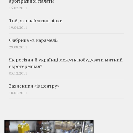
арбітражної палати
15.02.2011
Той, хто наблизив зірки
19.04.2011
Фабрика «в карамелі»
29.08.2011
Як росіяни й українці можуть побудувати митний
євротермінал?
05.12.2011
Захисники «із центру»
18.01.2011