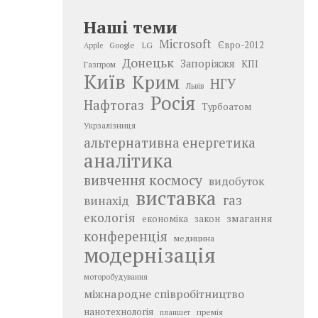
Наші теми
Microsoft
LG
Євро-2012
Google
Apple
Донецьк
Запоріжжя
КПІ
Газпром
Київ
Крим
НГУ
Львів
Росія
Нафтогаз
Турбоатом
Укрзалізниця
альтернативна енергетика
аналітика
вивчення космосу
видобуток
виставка
газ
винахід
екологія
змагання
економіка
закон
конференція
медицина
модернізація
моторобудування
міжнародне співробітництво
нанотехнологія
премія
планшет