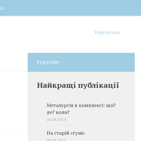
на
Українська
FOLLOW:
Найкращі публікації
Металургія в комплексі: що?
де? коли?
24.08.2010
На старій «гумі»
08.02.2011