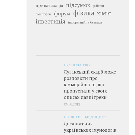
підсумок
приватизація
рейтинг
фізика
хімія
форум
смартфон
інвестиція
інформаційна безпека
СУСПІЛЬСТВО
Луганський скарб може
розповісти про
кіммерійців те, що
пропустили у своїх
описах давні греки
06.01.2012
БІОЛОГІЯ І МЕДИЦИНА
Дослідження
українських імунологів