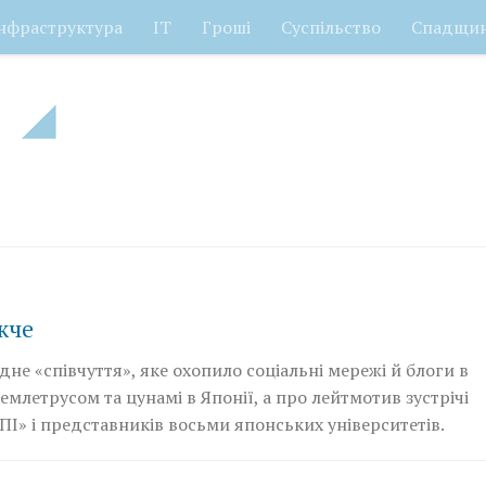
нфраструктура
ІТ
Гроші
Суспільство
Спадщи
жче
не «співчуття», яке охопило соціальні мережі й блоги в
 землетрусом та цунамі в Японії, а про лейтмотив зустрічі
І» і представників восьми японських університетів.