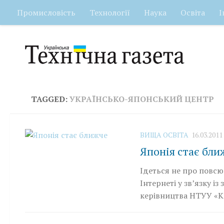
Промисловість
Технології
Наука
Освіта
І
Skip to content
TAGGED:
УКРАЇНСЬКО-ЯПОНСЬКИЙ ЦЕНТР
ВИЩА ОСВІТА
16.03.2011
Японія стає бли
Ідеться не про повсюд
Інтернеті у зв’язку із
керівництва НТУУ «КП