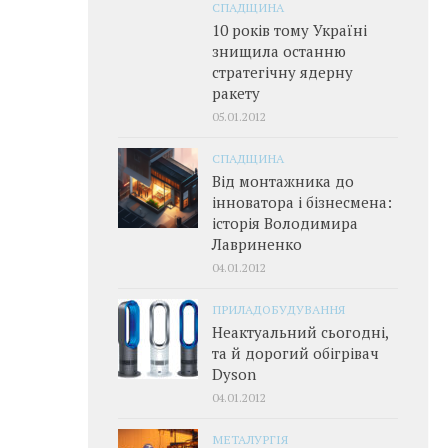
СПАДЩИНА
10 років тому Україні
знищила останню
стратегічну ядерну
ракету
05.01.2012
СПАДЩИНА
Від монтажника до
інноватора і бізнесмена:
історія Володимира
Лавриненко
04.01.2012
ПРИЛАДОБУДУВАННЯ
Неактуальний сьогодні,
та й дорогий обігрівач
Dyson
04.01.2012
МЕТАЛУРГІЯ