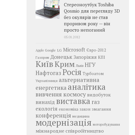
Стереоноутбук Toshiba
Qosmio для перегляду 3D
без окулярів не став
проривом року — він
просто непоганий
05.01.2012
Microsoft
LG
Євро-2012
Google
Apple
Донецьк
Запоріжжя
КПІ
Газпром
Київ
Крим
НГУ
Львів
Росія
Нафтогаз
Турбоатом
альтернативна
Укрзалізниця
аналітика
енергетика
вивчення космосу
видобуток
виставка
газ
винахід
екологія
змагання
економіка
закон
конференція
медицина
модернізація
моторобудування
міжнародне співробітництво