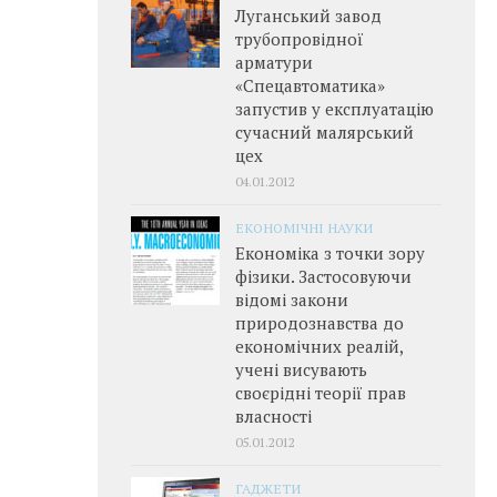
Луганський завод
трубопровідної
арматури
«Спецавтоматика»
запустив у експлуатацію
сучасний малярський
цех
04.01.2012
ЕКОНОМІЧНІ НАУКИ
Економіка з точки зору
фізики. Застосовуючи
відомі закони
природознавства до
економічних реалій,
учені висувають
своєрідні теорії прав
власності
05.01.2012
ГАДЖЕТИ