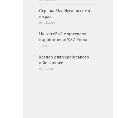
Стрічка Мьобіуса на семи
вітрах
05.04.2011
На АвтоЗАЗ стартувало
виробництво ZAZ Forza
17.02.2011
Кевлар для українського
військового
08.06.2010