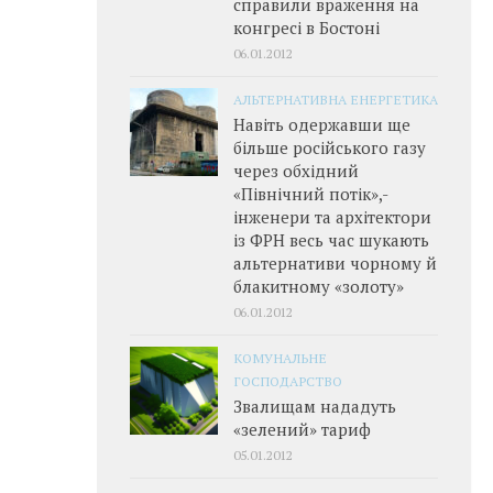
справили враження на
конгресі в Бостоні
06.01.2012
АЛЬТЕРНАТИВНА ЕНЕРГЕТИКА
Навіть одержавши ще
більше російського газу
через обхідний
«Північний потік»,­
інженери та архітектори
із ФРН весь час шукають
альтернативи чорному й
блакитному «золоту»
06.01.2012
КОМУНАЛЬНЕ
ГОСПОДАРСТВО
Звалищам нададуть
«зелений» тариф
05.01.2012