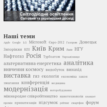
Наші теми
Донецьк
Microsoft
LG
Євро-2012
Google
Газпром
Apple
Київ
Крим
НГУ
Запоріжжя
КПІ
Львів
Росія
Нафтогаз
Турбоатом
Укрзалізниця
аналітика
альтернативна енергетика
вивчення космосу
винахід
видобуток
виставка
газ
екологія
економіка
закон
конференція
змагання
медицина
модернізація
моторобудування
міжнародне співробітництво
нанотехнологія
планшет
підсумок
форум
приватизація
премія
смартфон
рейтинг