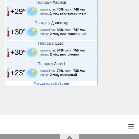
Погода у
Харкові
+29°
вологість:
40%
тиск:
749 мм
вітер:
1 м/с, юго-восточный
Погода у
Донецьку
+30°
вологість:
33%
тиск:
747 мм
вітер:
2 м/с, юго-восточный
Погода в
Одесі
+30°
вологість:
54%
тиск:
755 мм
вітер:
2 м/с, восточный
Погода у
Львові
+23°
вологість:
79%
тиск:
738 мм
вітер:
2 м/с, северный
Погода по всій Україні