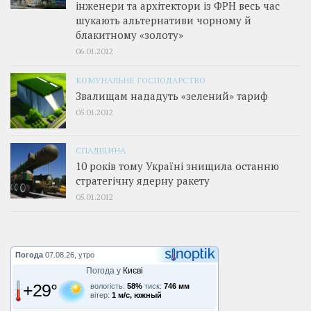
інженери та архітектори із ФРН весь час
шукають альтернативи чорному й
блакитному «золоту»
06.01.2012
КОМУНАЛЬНЕ ГОСПОДАРСТВО
Звалищам нададуть «зелений» тариф
05.01.2012
СПАДЩИНА
10 років тому Україні знищила останню
стратегічну ядерну ракету
05.01.2012
Погода
07.08.26, утро
Погода у
Києві
+29°
вологість:
58%
тиск:
746 мм
вітер:
1 м/с, южный