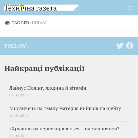
Skip to content
TAGGED:
ШЛАМ
FOLLOW:
Найкращі публікації
Лайнус Полінг, людина й вітамін
08.03.2011
Мисливець на темну матерію вийшов на орбіту
14.06.2011
«Хрущовки» перетворюються… на хмарочоси?
16.08.2011