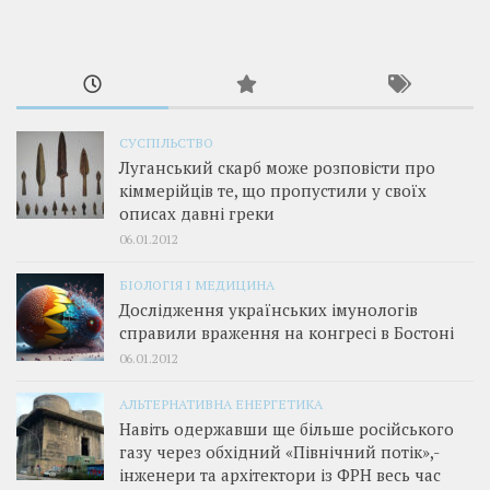
СУСПІЛЬСТВО
Луганський скарб може розповісти про
кіммерійців те, що пропустили у своїх
описах давні греки
06.01.2012
БІОЛОГІЯ І МЕДИЦИНА
Дослідження українських імунологів
справили враження на конгресі в Бостоні
06.01.2012
АЛЬТЕРНАТИВНА ЕНЕРГЕТИКА
Навіть одержавши ще більше російського
газу через обхідний «Північний потік»,­
інженери та архітектори із ФРН весь час