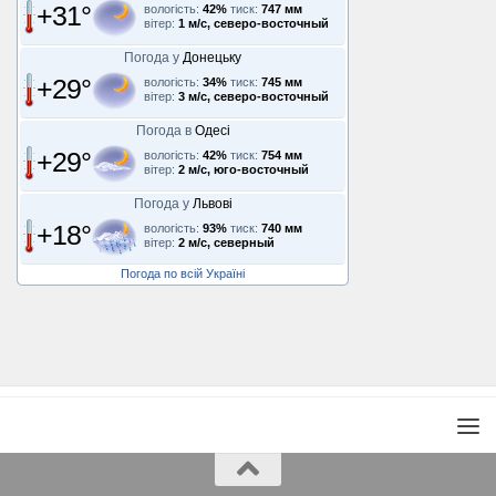
+31°
вологість:
42%
тиск:
747 мм
вітер:
1 м/с, северо-восточный
Погода у
Донецьку
+29°
вологість:
34%
тиск:
745 мм
вітер:
3 м/с, северо-восточный
Погода в
Одесі
+29°
вологість:
42%
тиск:
754 мм
вітер:
2 м/с, юго-восточный
Погода у
Львові
+18°
вологість:
93%
тиск:
740 мм
вітер:
2 м/с, северный
Погода по всій Україні