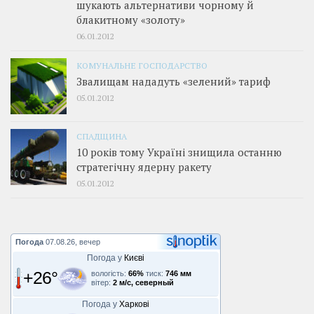
шукають альтернативи чорному й
блакитному «золоту»
06.01.2012
КОМУНАЛЬНЕ ГОСПОДАРСТВО
Звалищам нададуть «зелений» тариф
05.01.2012
СПАДЩИНА
10 років тому Україні знищила останню
стратегічну ядерну ракету
05.01.2012
Погода
07.08.26, вечер
Погода у
Києві
+26°
вологість:
66%
тиск:
746 мм
вітер:
2 м/с, северный
Погода у
Харкові