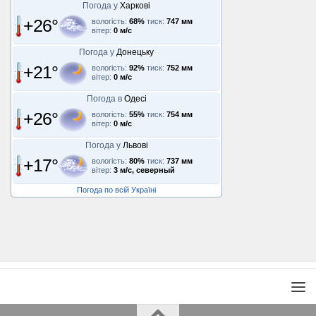
Погода у
Харкові
+26°
вологість:
68%
тиск:
747 мм
вітер:
0 м/с
Погода у
Донецьку
+21°
вологість:
92%
тиск:
752 мм
вітер:
0 м/с
Погода в
Одесі
+26°
вологість:
55%
тиск:
754 мм
вітер:
0 м/с
Погода у
Львові
+17°
вологість:
80%
тиск:
737 мм
вітер:
3 м/с, северный
Погода по всій Україні