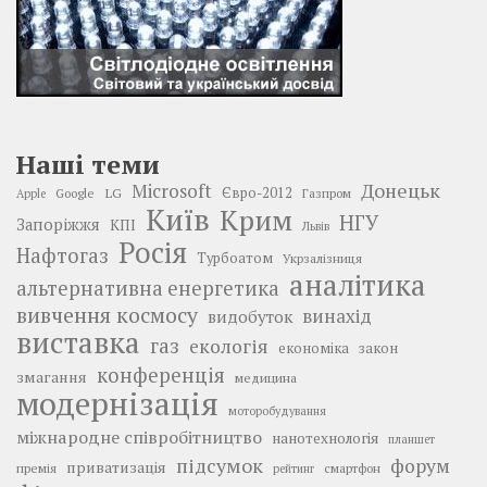
Наші теми
Донецьк
Microsoft
LG
Євро-2012
Google
Газпром
Apple
Київ
Крим
НГУ
Запоріжжя
КПІ
Львів
Росія
Нафтогаз
Турбоатом
Укрзалізниця
аналітика
альтернативна енергетика
вивчення космосу
винахід
видобуток
виставка
газ
екологія
економіка
закон
конференція
змагання
медицина
модернізація
моторобудування
міжнародне співробітництво
нанотехнологія
планшет
підсумок
форум
приватизація
премія
смартфон
рейтинг