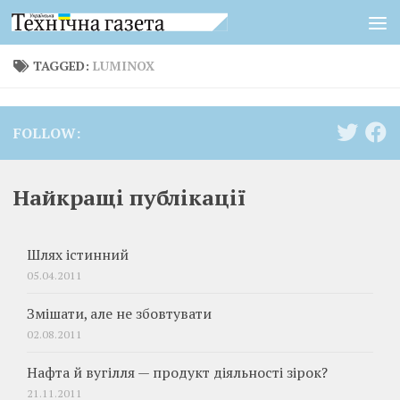
Skip to content
TAGGED:
LUMINOX
FOLLOW:
Найкращі публікації
Шлях істинний
05.04.2011
Змішати, але не збовтувати
02.08.2011
Нафта й вугілля — продукт діяльності зірок?
21.11.2011