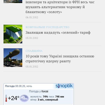
інженери та архітектори із ФРН весь час
шукають альтернативи чорному й
блакитному «золоту»
06.01.2012
КОМУНАЛЬНЕ ГОСПОДАРСТВО
Звалищам нададуть «зелений» тариф
05.01.2012
СПАДЩИНА
10 років тому Україні знищила останню
стратегічну ядерну ракету
05.01.2012
Погода
08.08.26, ночь
Погода у
Києві
+24°
вологість:
74%
тиск:
746 мм
вітер:
3 м/с, северный