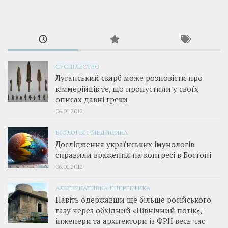
СУСПІЛЬСТВО
Луганський скарб може розповісти про
кіммерійців те, що пропустили у своїх
описах давні греки
06.01.2012
БІОЛОГІЯ І МЕДИЦИНА
Дослідження українських імунологів
справили враження на конгресі в Бостоні
06.01.2012
АЛЬТЕРНАТИВНА ЕНЕРГЕТИКА
Навіть одержавши ще більше російського
газу через обхідний «Північний потік»,­
інженери та архітектори із ФРН весь час