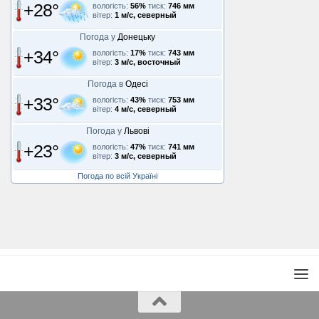
+28°
вологість:
56%
тиск:
746 мм
вітер:
1 м/с, северный
Погода у
Донецьку
+34°
вологість:
17%
тиск:
743 мм
вітер:
3 м/с, восточный
Погода в
Одесі
+33°
вологість:
43%
тиск:
753 мм
вітер:
4 м/с, северный
Погода у
Львові
+23°
вологість:
47%
тиск:
741 мм
вітер:
3 м/с, северный
Погода по всій Україні