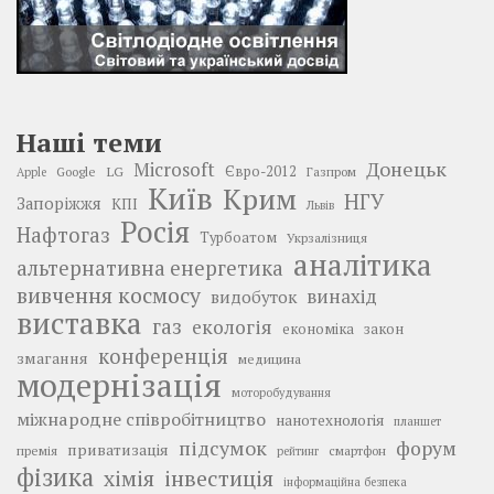
Наші теми
Донецьк
Microsoft
LG
Євро-2012
Google
Газпром
Apple
Київ
Крим
НГУ
Запоріжжя
КПІ
Львів
Росія
Нафтогаз
Турбоатом
Укрзалізниця
аналітика
альтернативна енергетика
вивчення космосу
винахід
видобуток
виставка
газ
екологія
економіка
закон
конференція
змагання
медицина
модернізація
моторобудування
міжнародне співробітництво
нанотехнологія
планшет
підсумок
форум
приватизація
премія
смартфон
рейтинг
фізика
інвестиція
хімія
інформаційна безпека