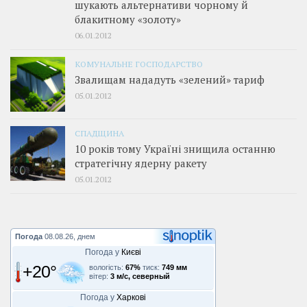
шукають альтернативи чорному й
блакитному «золоту»
06.01.2012
КОМУНАЛЬНЕ ГОСПОДАРСТВО
Звалищам нададуть «зелений» тариф
05.01.2012
СПАДЩИНА
10 років тому Україні знищила останню
стратегічну ядерну ракету
05.01.2012
Погода
08.08.26, днем
Погода у
Києві
+20°
вологість:
67%
тиск:
749 мм
вітер:
3 м/с, северный
Погода у
Харкові