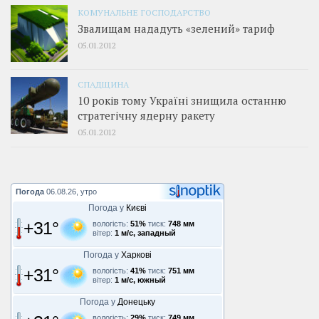
КОМУНАЛЬНЕ ГОСПОДАРСТВО
Звалищам нададуть «зелений» тариф
05.01.2012
СПАДЩИНА
10 років тому Україні знищила останню
стратегічну ядерну ракету
05.01.2012
Погода
06.08.26, утро
Погода у
Києві
+31°
вологість:
51%
тиск:
748 мм
вітер:
1 м/с, западный
Погода у
Харкові
+31°
вологість:
41%
тиск:
751 мм
вітер:
1 м/с, южный
Погода у
Донецьку
вологість:
29%
тиск:
749 мм