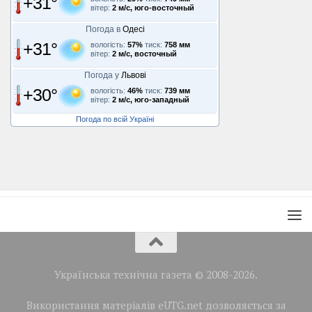
+31°
вітер:
2 м/с, юго-восточный
Погода в
Одесі
+31°
вологість:
57%
тиск:
758 мм
вітер:
2 м/с, восточный
Погода у
Львові
+30°
вологість:
46%
тиск:
739 мм
вітер:
2 м/с, юго-западный
Погода по всій Україні
Українська технічна газета © 2008-2026.
Використання матеріалів eUTG.net дозволяється за