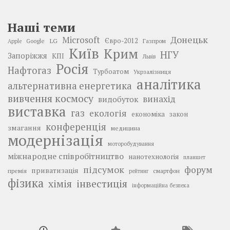
Наші теми
Донецьк
Microsoft
LG
Євро-2012
Google
Газпром
Apple
Київ
Крим
НГУ
Запоріжжя
КПІ
Львів
Росія
Нафтогаз
Турбоатом
Укрзалізниця
аналітика
альтернативна енергетика
вивчення космосу
винахід
видобуток
виставка
газ
екологія
економіка
закон
конференція
змагання
медицина
модернізація
моторобудування
міжнародне співробітництво
нанотехнологія
планшет
підсумок
форум
приватизація
премія
смартфон
рейтинг
фізика
інвестиція
хімія
інформаційна безпека