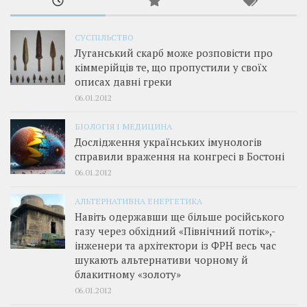
СУСПІЛЬСТВО
Луганський скарб може розповісти про
кіммерійців те, що пропустили у своїх
описах давні греки
06.01.2012
БІОЛОГІЯ І МЕДИЦИНА
Дослідження українських імунологів
справили враження на конгресі в Бостоні
06.01.2012
АЛЬТЕРНАТИВНА ЕНЕРГЕТИКА
Навіть одержавши ще більше російського
газу через обхідний «Північний потік»,­
інженери та архітектори із ФРН весь час
шукають альтернативи чорному й
блакитному «золоту»
06.01.2012